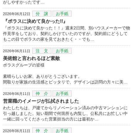
がしやすかったです…
分 譲
お手紙
2026年06月12日
『ポラスに決めて良かった!!』
『ポラスに決めて良かった！！』週末2日間、別ハウスメーカーで物
件見学をしており、契約しかけていたのですが、契約前にどうして
もこの目でポラスの家を見ておきたく・・でも…
注 文
お手紙
2026年06月11日
美術館と言われるほど素敵
ポラスグループの皆様
素晴らしいお家、ありがとうございます。
間取りが家族の生活感とピッタリで、デザインは訪問の方々に美…
仲 介
お手紙
2026年06月11日
営業職のイメージが払拭されました
わたしたちは、戸建てからリノベーション済みの中古マンションに
引っ越しました。短い期間で何箇所も内覧し、公私共にお忙しい中
一緒に回ってくださった営業担当の方には最初か…
仲 介
お手紙
2026年06月11日