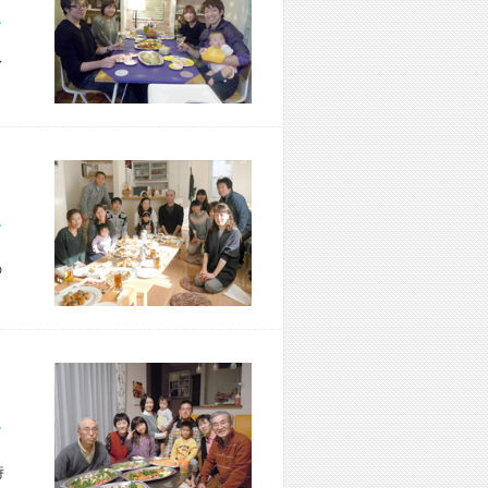
市 M様宅
イ
区 M様宅
の
市 K様宅
時