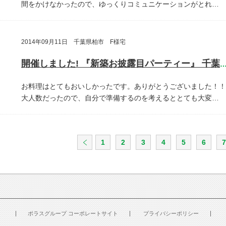
間をかけなかったので、ゆっくりコミュニケーションがとれ…
2014年09月11日 千葉県柏市 F様宅
開催しました! 『新築お披露目パーティー』 千葉県柏
お料理はとてもおいしかったです。ありがとうございました！！
大人数だったので、自分で準備するのを考えるととても大変…
1
2
3
4
5
6
7
ポラスグループ コーポレートサイト
プライバシーポリシー