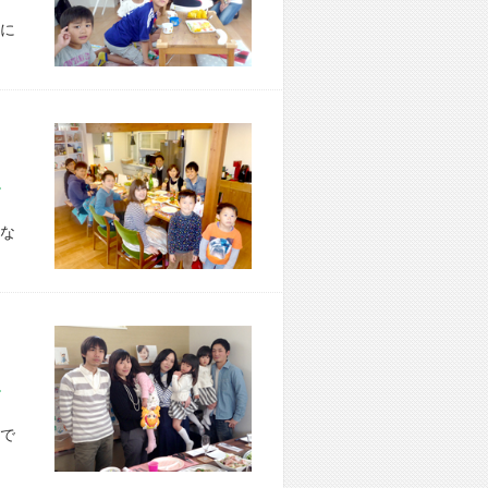
に
市 O様宅
な
市 A様宅
で