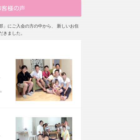
部」にご入会の方の中から、 新しいお住
だきました。
市 H様宅
。
市 O様宅