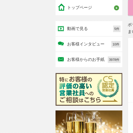
トップページ
ポ
動画で見る
5件
ま
お客様インタビュー
10件
お客様からのお手紙
3978件