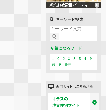
キーワード検索
★ 気になるワード
1
0
2
3
8
5
4
佐
藤
9
藤井
専門サイトはこちらから