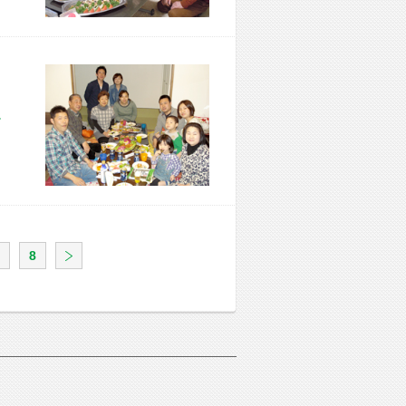
市 F様宅
8