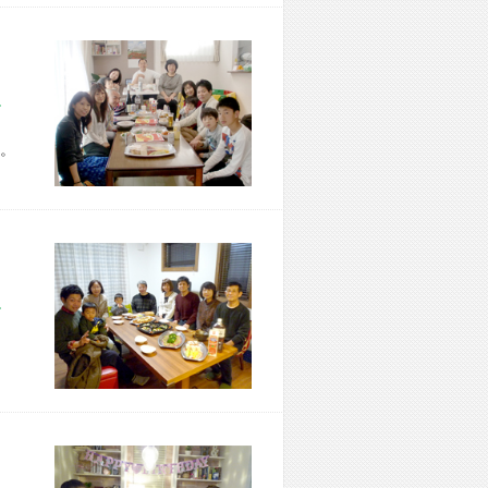
市 Z様宅
。
市 T様宅
、