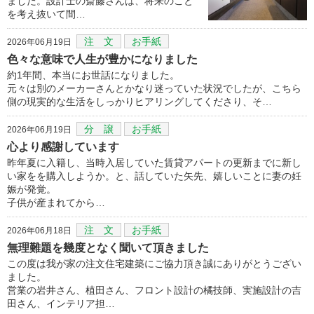
ました。設計士の斎藤さんは、将来のこと
を考え抜いて間…
注 文
お手紙
2026年06月19日
色々な意味で人生が豊かになりました
約1年間、本当にお世話になりました。
元々は別のメーカーさんとかなり迷っていた状況でしたが、こちら
側の現実的な生活をしっかりヒアリングしてくださり、そ…
分 譲
お手紙
2026年06月19日
心より感謝しています
昨年夏に入籍し、当時入居していた賃貸アパートの更新までに新し
い家をを購入しようか。と、話していた矢先、嬉しいことに妻の妊
娠が発覚。
子供が産まれてから…
注 文
お手紙
2026年06月18日
無理難題を幾度となく聞いて頂きました
この度は我が家の注文住宅建築にご協力頂き誠にありがとうござい
ました。
営業の岩井さん、植田さん、フロント設計の橘技師、実施設計の吉
田さん、インテリア担…