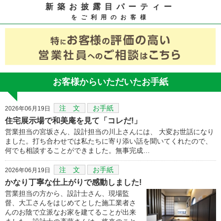
新築お披露目パーティー
をご利用のお客様
お客様からいただいたお手紙
注 文
お手紙
2026年06月19日
住宅展示場で和美庵を見て「コレだ!」
営業担当の宮坂さん、設計担当の川上さんには、 大変お世話になり
ました。打ち合わせでは私たちに寄り添い話を聞いてくれたので、
何でも相談することができました。無事完成…
注 文
お手紙
2026年06月19日
かなり丁寧な仕上がりで感動しました!
営業担当の方から、設計士さん、現場監
督、大工さんをはじめてとした施工業者さ
んのお陰で立派なお家を建てることが出来