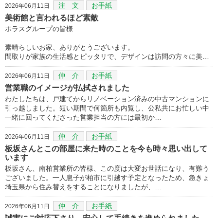
注 文
お手紙
2026年06月11日
美術館と言われるほど素敵
ポラスグループの皆様
素晴らしいお家、ありがとうございます。
間取りが家族の生活感とピッタリで、デザインは訪問の方々に美…
仲 介
お手紙
2026年06月11日
営業職のイメージが払拭されました
わたしたちは、戸建てからリノベーション済みの中古マンションに
引っ越しました。短い期間で何箇所も内覧し、公私共にお忙しい中
一緒に回ってくださった営業担当の方には最初か…
仲 介
お手紙
2026年06月11日
板坂さんとこの部屋に来た時のことを今も時々思い出して
います
板坂さん、南柏営業所の皆様、この度は大変お世話になり、有難う
ございました。一人息子が柏市に引越す予定となったため、急きょ
埼玉県から住み替えをすることになりましたが、…
仲 介
お手紙
2026年06月11日