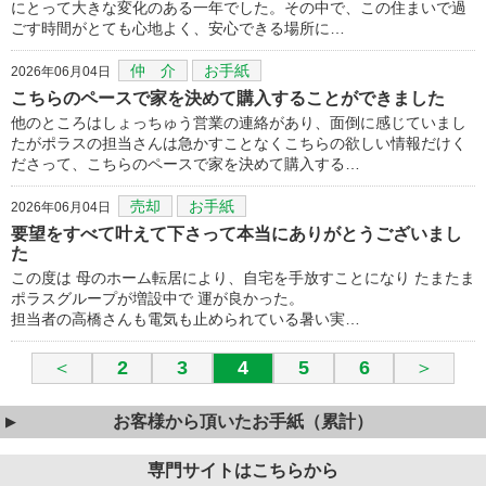
にとって大きな変化のある一年でした。その中で、この住まいで過
ごす時間がとても心地よく、安心できる場所に…
仲 介
お手紙
2026年06月04日
こちらのペースで家を決めて購入することができました
他のところはしょっちゅう営業の連絡があり、面倒に感じていまし
たがポラスの担当さんは急かすことなくこちらの欲しい情報だけく
ださって、こちらのペースで家を決めて購入する…
売却
お手紙
2026年06月04日
要望をすべて叶えて下さって本当にありがとうございまし
た
この度は 母のホーム転居により、自宅を手放すことになり たまたま
ポラスグループが増設中で 運が良かった。
担当者の高橋さんも電気も止められている暑い実…
＜
2
3
4
5
6
＞
お客様から頂いたお手紙（累計）
専門サイトはこちらから