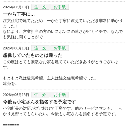
注 文
お手紙
2026年06月18日
一から丁寧に…
注文住宅で建てたため、一から丁寧に教えていただき非常に助かり
ました！
なにより、営業担当の方のレスポンスの速さがピカイチで、なんで
も気軽に聞くことがで…
注 文
お手紙
2026年06月18日
想像していたものとは違った
この度はとても素敵なお家を建てていただきありがとうございま
す。
もともと私は建売希望、主人は注文住宅希望でした。
建売を…
仲 介
お手紙
2026年06月18日
今後も小宅さんを指名する予定です
小宅所長の対応がズバ抜けて丁寧です。他のサービスマンも、しっ
かり見習ってもらいたい。今後も小宅さんを指名する予定です。
=======…