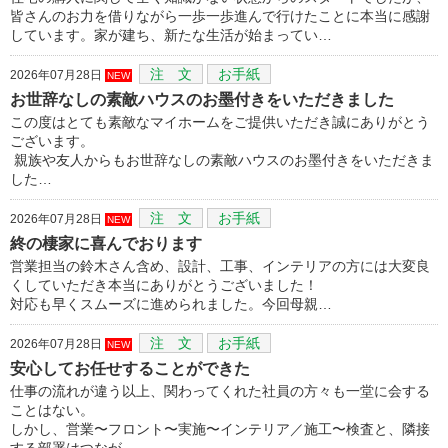
皆さんのお力を借りながら一歩一歩進んで行けたことに本当に感謝
しています。家が建ち、新たな生活が始まってい…
注 文
お手紙
2026年07月28日
NEW
お世辞なしの素敵ハウスのお墨付きをいただきました
この度はとても素敵なマイホームをご提供いただき誠にありがとう
ございます。
親族や友人からもお世辞なしの素敵ハウスのお墨付きをいただきま
した…
注 文
お手紙
2026年07月28日
NEW
終の棲家に喜んでおります
営業担当の鈴木さん含め、設計、工事、インテリアの方には大変良
くしていただき本当にありがとうございました！
対応も早くスムーズに進められました。今回母親…
注 文
お手紙
2026年07月28日
NEW
安心してお任せすることができた
仕事の流れが違う以上、関わってくれた社員の方々も一堂に会する
ことはない。
しかし、営業〜フロント〜実施〜インテリア／施工〜検査と、隣接
する部署はつなが…