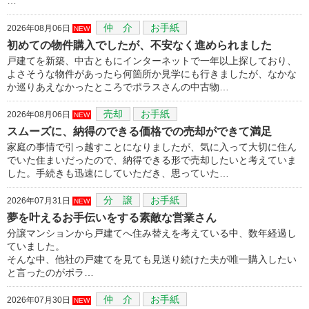
…
仲 介
お手紙
2026年08月06日
NEW
初めての物件購入でしたが、不安なく進められました
戸建てを新築、中古ともにインターネットで一年以上探しており、
よさそうな物件があったら何箇所か見学にも行きましたが、なかな
か巡りあえなかったところでポラスさんの中古物…
売却
お手紙
2026年08月06日
NEW
スムーズに、納得のできる価格での売却ができて満足
家庭の事情で引っ越すことになりましたが、気に入って大切に住ん
でいた住まいだったので、納得できる形で売却したいと考えていま
した。手続きも迅速にしていただき、思っていた…
分 譲
お手紙
2026年07月31日
NEW
夢を叶えるお手伝いをする素敵な営業さん
分譲マンションから戸建てへ住み替えを考えている中、数年経過し
ていました。
そんな中、他社の戸建てを見ても見送り続けた夫が唯一購入したい
と言ったのがポラ…
仲 介
お手紙
2026年07月30日
NEW