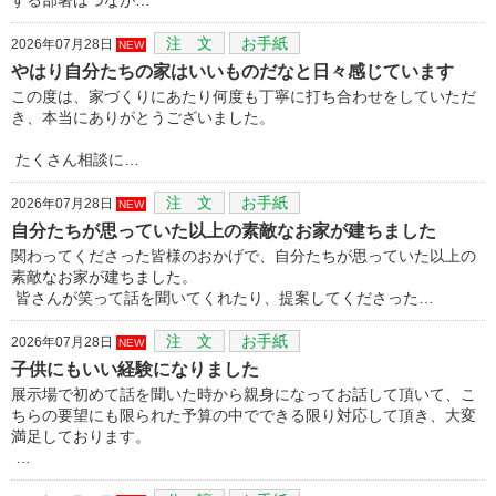
注 文
お手紙
2026年07月28日
NEW
やはり自分たちの家はいいものだなと日々感じています
この度は、家づくりにあたり何度も丁寧に打ち合わせをしていただ
き、本当にありがとうございました。
たくさん相談に…
注 文
お手紙
2026年07月28日
NEW
自分たちが思っていた以上の素敵なお家が建ちました
関わってくださった皆様のおかげで、自分たちが思っていた以上の
素敵なお家が建ちました。
皆さんが笑って話を聞いてくれたり、提案してくださった…
注 文
お手紙
2026年07月28日
NEW
子供にもいい経験になりました
展示場で初めて話を聞いた時から親身になってお話して頂いて、こ
ちらの要望にも限られた予算の中でできる限り対応して頂き、大変
満足しております。
…