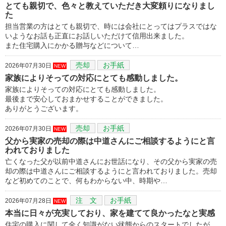
とても親切で、色々と教えていただき大変頼りになりまし
た
担当営業の方はとても親切で、時には会社にとってはプラスではな
いようなお話も正直にお話しいただけて信用出来ました。
また住宅購入にかかる贈与などについて…
売却
お手紙
2026年07月30日
NEW
家族によりそっての対応にとても感動しました。
家族によりそっての対応にとても感動しました。
最後まで安心しておまかせすることができました。
ありがとうございます。
売却
お手紙
2026年07月30日
NEW
父から実家の売却の際は中道さんにご相談するようにと言
われておりました
亡くなった父が以前中道さんにお世話になり、その父から実家の売
却の際は中道さんにご相談するようにと言われておりました。売却
など初めてのことで、何もわからない中、時期や…
注 文
お手紙
2026年07月28日
NEW
本当に日々が充実しており、家を建てて良かったなと実感
住宅の購入に関して全く知識がない状態からのスタートでしたが、