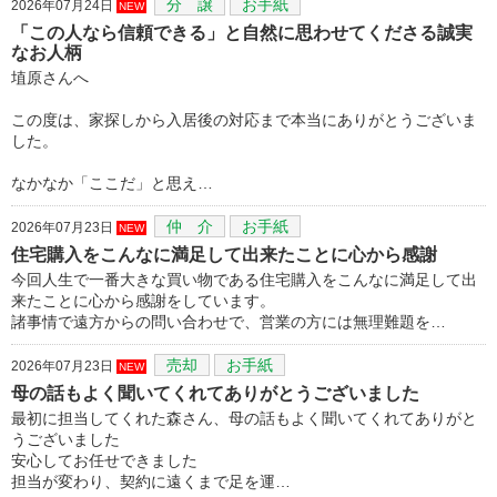
分 譲
お手紙
2026年07月24日
NEW
「この人なら信頼できる」と自然に思わせてくださる誠実
なお人柄
埴原さんへ
この度は、家探しから入居後の対応まで本当にありがとうございま
した。
なかなか「ここだ」と思え…
仲 介
お手紙
2026年07月23日
NEW
住宅購入をこんなに満足して出来たことに心から感謝
今回人生で一番大きな買い物である住宅購入をこんなに満足して出
来たことに心から感謝をしています。
諸事情で遠方からの問い合わせで、営業の方には無理難題を…
売却
お手紙
2026年07月23日
NEW
母の話もよく聞いてくれてありがとうございました
最初に担当してくれた森さん、母の話もよく聞いてくれてありがと
うございました
安心してお任せできました
担当が変わり、契約に遠くまで足を運…