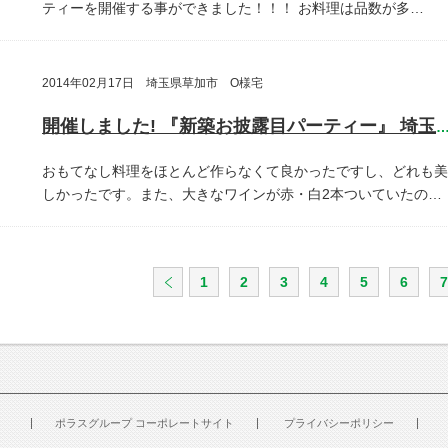
ティーを開催する事ができました！！！
お料理は品数が多…
2014年02月17日 埼玉県草加市 O様宅
開催しました! 『新築お披露目パーティー』 埼玉県草加
おもてなし料理をほとんど作らなくて良かったですし、どれも美
しかったです。また、大きなワインが赤・白2本ついていたの…
1
2
3
4
5
6
7
ポラスグループ コーポレートサイト
プライバシーポリシー