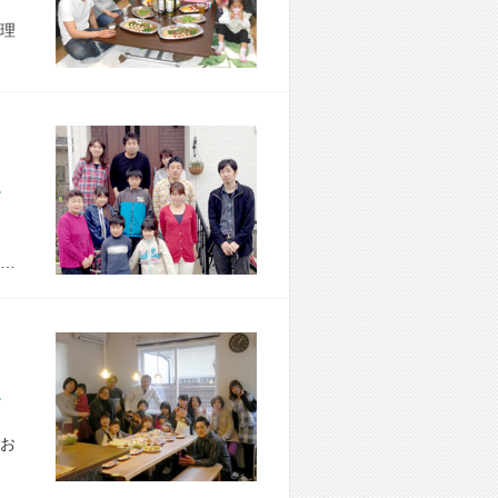
理
市 M様宅
…
市 F様宅
お