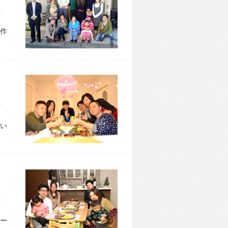
市 S様宅
作
区 M様宅
い
市 N様宅
ー