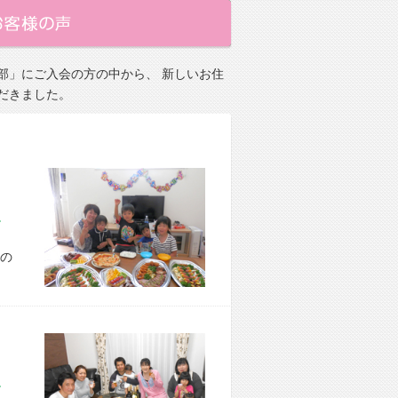
部」にご入会の方の中から、 新しいお住
だきました。
市 A様宅
の
市 E様宅