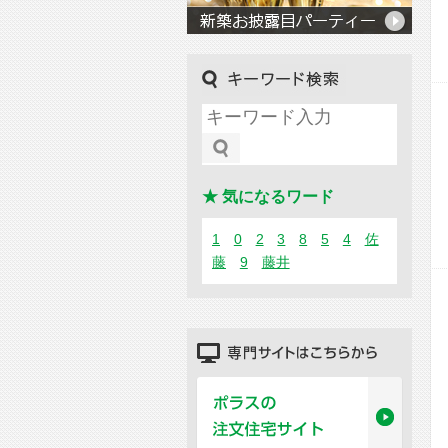
キーワード検索
★ 気になるワード
1
0
2
3
8
5
4
佐
藤
9
藤井
専門サイトはこちらから