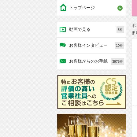
トップページ
ポ
動画で見る
5件
ま
お客様インタビュー
10件
お客様からのお手紙
3978件