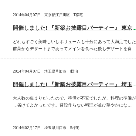
2014年04月07日 東京都江戸川区 T様宅
開催しました! 『新築お披露目パーティー』 東京都江戸川
どれもすごく美味しいしボリュームも十分にあって大満足でした
前菜からデザートまであってメインを食べた後もデザートを食…
2014年04月07日 埼玉県草加市 I様宅
開催しました! 『新築お披露目パーティー』 埼玉県草加
大人数の集まりだったので、準備が不安でしたが、料理の準備が
し省けてよかったです。普段作らない料理が並び華やかにな…
2014年02月17日 埼玉県川口市 S様宅