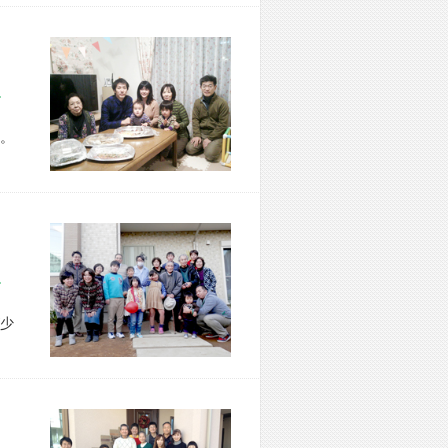
区 T様宅
。
市 I様宅
少