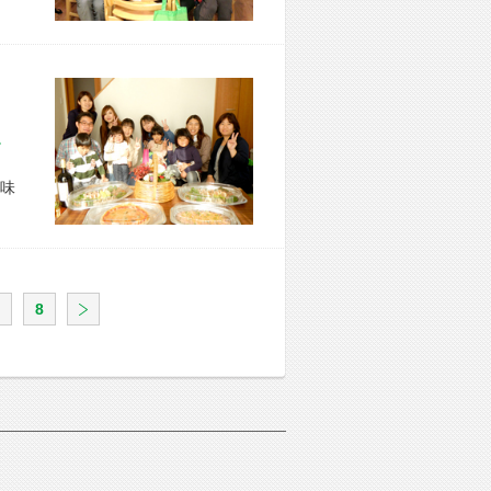
市 O様宅
味
8