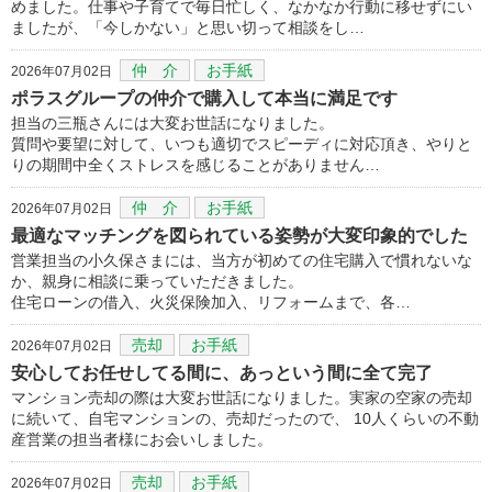
めました。仕事や子育てで毎日忙しく、なかなか行動に移せずにい
ましたが、「今しかない」と思い切って相談をし…
仲 介
お手紙
2026年07月02日
ポラスグループの仲介で購入して本当に満足です
担当の三瓶さんには大変お世話になりました。
質問や要望に対して、いつも適切でスピーディに対応頂き、やりと
りの期間中全くストレスを感じることがありません…
仲 介
お手紙
2026年07月02日
最適なマッチングを図られている姿勢が大変印象的でした
営業担当の小久保さまには、当方が初めての住宅購入で慣れないな
か、親身に相談に乗っていただきました。
住宅ローンの借入、火災保険加入、リフォームまで、各…
売却
お手紙
2026年07月02日
安心してお任せしてる間に、あっという間に全て完了
マンション売却の際は大変お世話になりました。実家の空家の売却
に続いて、自宅マンションの、売却だったので、 10人くらいの不動
産営業の担当者様にお会いしました。
売却
お手紙
2026年07月02日