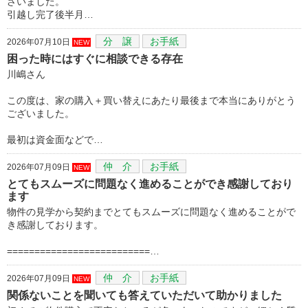
ざいました。
引越し完了後半月…
分 譲
お手紙
2026年07月10日
NEW
困った時にはすぐに相談できる存在
川嶋さん
この度は、家の購入＋買い替えにあたり最後まで本当にありがとう
ございました。
最初は資金面などで…
仲 介
お手紙
2026年07月09日
NEW
とてもスムーズに問題なく進めることができ感謝しており
ます
物件の見学から契約までとてもスムーズに問題なく進めることがで
き感謝しております。
==========================…
仲 介
お手紙
2026年07月09日
NEW
関係ないことを聞いても答えていただいて助かりました