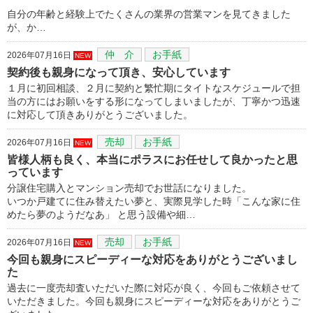
自分の年齢と経験上でたくさんの業界の営業マンを見てきました
が、か…
仲 介
お手紙
2026年07月16日
NEW
契約後も親身になって頂き、安心しています
１月に初回相談、２月に契約と繁忙期にタイトなスケジュールで担
当の方にはお願いをする形になってしまいましたが、丁寧かつ迅速
に対応して頂きありがとうございました。
売却
お手紙
2026年07月16日
NEW
皆様人柄も良く、本当にポラスにお任せして良かったと思
っています
分譲住宅購入とマンション売却でお世話になりました。
いつか戸建てに住み替えたい夢と、実際見学した時「こんな家に住
めたら夢のようだなあ」 と思う設備や細…
売却
お手紙
2026年07月16日
NEW
今回も親身にスピーディーな対応をありがとうございまし
た
過去に一度売却査いただいた際に対応が良く、今回もご依頼させて
いただきました。今回も親身にスピーディーな対応をありがとうご