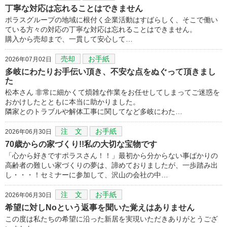
丁寧な対応は忘れることはできません
ポラスグループの地域に根付く企業活動はすばらしく、そこで働い
ている方々の対応の丁寧な対応は忘れることはできません。
購入から売却まで、一貫して安心して…
売却
お手紙
2026年07月02日
多岐にわたりお手伝い頂き、不安な点をぬぐって頂きまし
た
松本さん 非常に細かくて煩雑な作業をお任せしてしまってご迷惑を
おかけしたとともに本当に助かりました。
隣家とのトラブルや解体工事に関してなど多岐にわた…
注 文
お手紙
2026年06月30日
70歳からの家づくり!!私の大切な宝物です
「心から好きですポラスさん！！」最初から分からない事ばかりの
高齢者の難しい家づくりの夢は、諦めておりましたが、一歩踏み出
し・・・！セミナーに参加して、沢山の会社の中…
注 文
お手紙
2026年06月30日
希望に対しNoという返事を聞いた覚えはありません
この度は私たちの希望に沿った新居を実現いただきありがとうござ