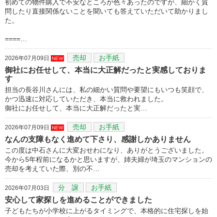
初めての物件購入で不安なところが色々あったのですが、細かく質
問したり直接関係ないことを聞いても答えていただいて助かりまし
た。
====…
売却
お手紙
2026年07月09日
NEW
御社にお任せして、本当に大正解だったと実感しておりま
す
担当の長谷川さんには、私の細かい質問や要望にもいつも笑顔で、
かつ迅速に対応していただき、本当に救われました。
御社にお任せして、本当に大正解だったと実…
売却
お手紙
2026年07月09日
NEW
なんの支障もなく進めて下さり、感謝しかありません
この度は中石さんに大変おせわになり、ありがとうございました。
今から5年程前になるかと思いますが、姉夫婦が埼玉のマンションの
売却を考えていた際、別の不…
分 譲
お手紙
2026年07月03日
安心して家探しを進めることができました
子どもたちが小学校に上がるタイミングで、本格的に住宅探しを始