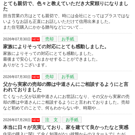
とても親切で、色々と教えていただき大変頼りになりまし
た
担当営業の方はとても親切で、時には会社にとってはプラスではな
いようなお話も正直にお話しいただけて信用出来ました。
また住宅購入にかかる贈与などについて…
売却
お手紙
2026年07月30日
NEW
家族によりそっての対応にとても感動しました。
家族によりそっての対応にとても感動しました。
最後まで安心しておまかせすることができました。
ありがとうございます。
売却
お手紙
2026年07月30日
NEW
父から実家の売却の際は中道さんにご相談するようにと言
われておりました
亡くなった父が以前中道さんにお世話になり、その父から実家の売
却の際は中道さんにご相談するようにと言われておりました。売却
など初めてのことで、何もわからない中、時期や…
注 文
お手紙
2026年07月28日
NEW
本当に日々が充実しており、家を建てて良かったなと実感
住宅の購入に関して全く知識がない状態からのスタートでしたが、