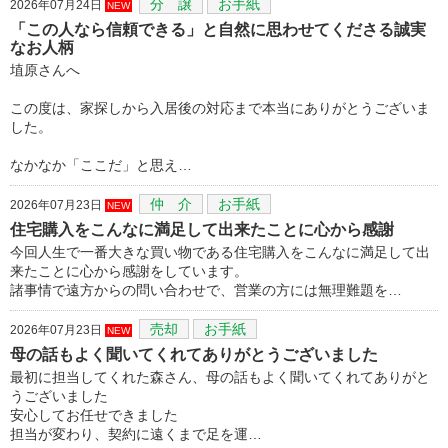
分 譲
お手紙
2026年07月24日
NEW
「この人なら信頼できる」と自然に思わせてくださる誠実
なお人柄
埴原さんへ
この度は、家探しから入居後の対応まで本当にありがとうございま
した。
なかなか「ここだ」と思え…
仲 介
お手紙
2026年07月23日
NEW
住宅購入をこんなに満足して出来たことに心から感謝
今回人生で一番大きな買い物である住宅購入をこんなに満足して出
来たことに心から感謝をしています。
諸事情で遠方からの問い合わせで、営業の方には無理難題を…
売却
お手紙
2026年07月23日
NEW
母の話もよく聞いてくれてありがとうございました
最初に担当してくれた森さん、母の話もよく聞いてくれてありがと
うございました
安心してお任せできました
担当が変わり、契約に遠くまで足を運…