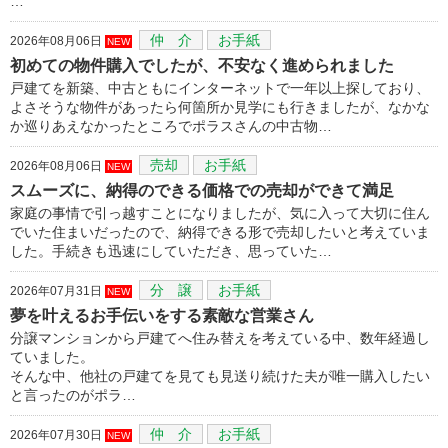
…
仲 介
お手紙
2026年08月06日
NEW
初めての物件購入でしたが、不安なく進められました
戸建てを新築、中古ともにインターネットで一年以上探しており、
よさそうな物件があったら何箇所か見学にも行きましたが、なかな
か巡りあえなかったところでポラスさんの中古物…
売却
お手紙
2026年08月06日
NEW
スムーズに、納得のできる価格での売却ができて満足
家庭の事情で引っ越すことになりましたが、気に入って大切に住ん
でいた住まいだったので、納得できる形で売却したいと考えていま
した。手続きも迅速にしていただき、思っていた…
分 譲
お手紙
2026年07月31日
NEW
夢を叶えるお手伝いをする素敵な営業さん
分譲マンションから戸建てへ住み替えを考えている中、数年経過し
ていました。
そんな中、他社の戸建てを見ても見送り続けた夫が唯一購入したい
と言ったのがポラ…
仲 介
お手紙
2026年07月30日
NEW