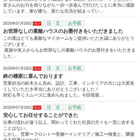
皆さんのお力を借りながら一歩一歩進んで行けたことに本当に感謝
しています。家が建ち、新たな生活が始まってい…
注 文
お手紙
2026年07月28日
NEW
お世辞なしの素敵ハウスのお墨付きをいただきました
この度はとても素敵なマイホームをご提供いただき誠にありがとう
ございます。
親族や友人からもお世辞なしの素敵ハウスのお墨付きをいただきま
した…
注 文
お手紙
2026年07月28日
NEW
終の棲家に喜んでおります
営業担当の鈴木さん含め、設計、工事、インテリアの方には大変良
くしていただき本当にありがとうございました！
対応も早くスムーズに進められました。今回母親…
注 文
お手紙
2026年07月28日
NEW
安心してお任せすることができた
仕事の流れが違う以上、関わってくれた社員の方々も一堂に会する
ことはない。
しかし、営業〜フロント〜実施〜インテリア／施工〜検査と、隣接
する部署はつなが…