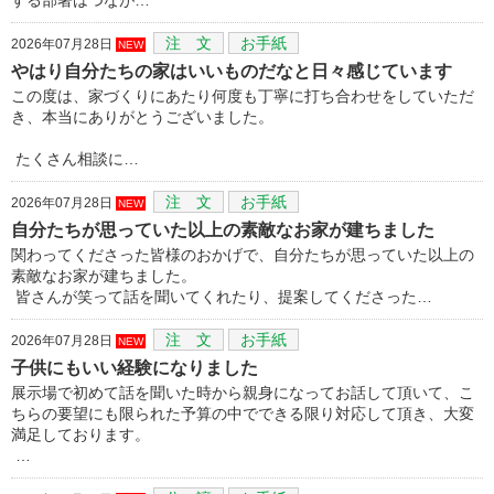
注 文
お手紙
2026年07月28日
NEW
やはり自分たちの家はいいものだなと日々感じています
この度は、家づくりにあたり何度も丁寧に打ち合わせをしていただ
き、本当にありがとうございました。
たくさん相談に…
注 文
お手紙
2026年07月28日
NEW
自分たちが思っていた以上の素敵なお家が建ちました
関わってくださった皆様のおかげで、自分たちが思っていた以上の
素敵なお家が建ちました。
皆さんが笑って話を聞いてくれたり、提案してくださった…
注 文
お手紙
2026年07月28日
NEW
子供にもいい経験になりました
展示場で初めて話を聞いた時から親身になってお話して頂いて、こ
ちらの要望にも限られた予算の中でできる限り対応して頂き、大変
満足しております。
…