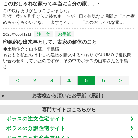
このおしゃれな家って本当に自分の家、、?
この度はありがとうございました。
引渡し後2ヶ月半ぐらい経ちましたが、日々何気ない瞬間に「この家
めちゃくちゃいいな、、よすぎる、、」「このおしゃれな家…
注 文
お手紙
2026年05月12日
印象的な出来事として、古家の解体のこと
◆土地仲介：山本様、平島様
もともと私たちは中古の建物を購入するつもりでSUUMOで複数問
い合わせをしていたのですが、その中でポラスの山本さんと平島
さ…
＜
2
3
4
5
6
＞
お客様から頂いたお手紙（累計）
専門サイトはこちらから
ポラスの注文住宅サイト
ポラスの分譲住宅サイト
ポラスの不動産売買サイト