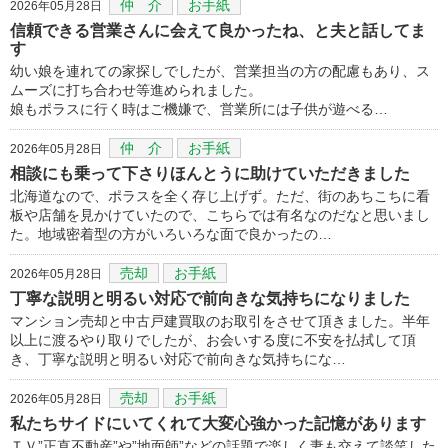
仲 介
お手紙
2026年05月28日
信頼できる営業さんに会えて良かったね、と夫と話してま
す
幼い娘を連れての家探しでしたが、営業担当の方の配慮もあり、ス
ムーズに打ち合わせ等進められました。
娘もポラスに行く時はご機嫌で、営業所には子供が遊べる…
仲 介
お手紙
2026年05月28日
相談にも乗って下さりほんとうに助けていただきました
北海道なので、ポラスを全く存じ上げず。ただ、街のあちこちに看
板や店舗を見かけていたので、こちらでは有名なのだなと思いまし
た。地域密着型の方がいろいろな面で良かったの…
売却
お手紙
2026年05月28日
丁寧な説明と明るい対応で前向きな気持ちになりました
マンション売却と中古戸建買取のお取引をさせて頂きました。半年
以上に渡るやり取りでしたが、お会いする度に不安を払拭して頂
き、丁寧な説明と明るい対応で前向きな気持ちにな…
売却
お手紙
2026年05月28日
私たちサイドにいてくれて大変心強かった記憶があります
ＴＶ”正直不動産”や”地面師”などの話題で楽しく妻も交えて談笑した