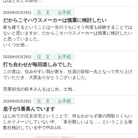
はほとんど旦那任…
注 文
お手紙
2026年05月29日
だからこそハウスメーカーは慎重に検討したい
家を建てるということは一生のうちにそう何度も経験することでは
ないと思いますが、だからこそハウスメーカーは慎重に検討したい
と思っていました。
いくつか他…
注 文
お手紙
2026年05月29日
打ち合わせが毎回楽しみでした
この度は、住みやすい我が家を、社員の皆様一丸となって作り上げ
ていただき、大変ありがとうございました。
営業担当の鈴木さんをはじめ、土地…
注 文
お手紙
2026年05月29日
息子が1番喜んでいます
はじめての注文住宅ということで、何もわからず家の間取りくらい
しかイメージしていない中、「多分難しいよな…」ということも複
数社検討している中でPOLUS…