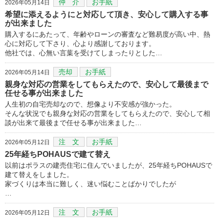
仲 介
お手紙
2026年05月14日
希望に添えるようにと対応して頂き、安心して購入する事
が出来ました
購入するにあたって、年齢やローンの審査など難易度が高い中、熱
心に対応して下さり、心より感謝しております。
他社では、心無い言葉を受けてしまったりとした…
売却
お手紙
2026年05月14日
親身な対応の営業をしてもらえたので、安心して最後まで
任せる事が出来ました
人生初の自宅売却なので、想像より不安感が強かった。
そんな状況でも親身な対応の営業をしてもらえたので、安心して相
談が出来て最後まで任せる事が出来ました…
注 文
お手紙
2026年05月12日
25年経ちPOHAUSで建て替え
以前はポラスの建売住宅に住んでいましたが、25年経ちPOHAUSで
建て替えをしました。
家づくりは本当に難しく、迷い悩むことばかりでしたが
…
注 文
お手紙
2026年05月12日