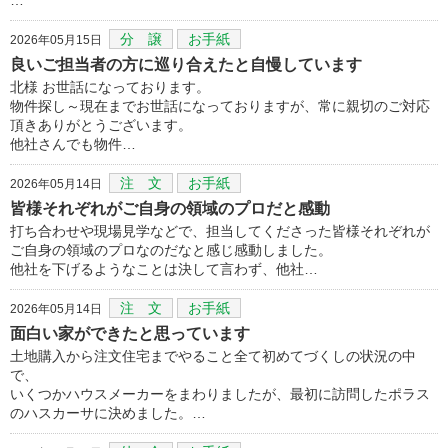
分 譲
お手紙
2026年05月15日
良いご担当者の方に巡り合えたと自慢しています
北様 お世話になっております。
物件探し～現在までお世話になっておりますが、常に親切のご対応
頂きありがとうございます。
他社さんでも物件…
注 文
お手紙
2026年05月14日
皆様それぞれがご自身の領域のプロだと感動
打ち合わせや現場見学などで、担当してくださった皆様それぞれが
ご自身の領域のプロなのだなと感じ感動しました。
他社を下げるようなことは決して言わず、他社…
注 文
お手紙
2026年05月14日
面白い家ができたと思っています
土地購入から注文住宅までやること全て初めてづくしの状況の中
で、
いくつかハウスメーカーをまわりましたが、最初に訪問したポラス
のハスカーサに決めました。…