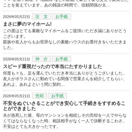
ことを覚えています。あの雑談の時間で、信頼関係が太…
注 文
お手紙
2026年05月22日
まさに夢のマイホーム!
この度はとても素敵なマイホームをご提供いただき誠にありがとう
ございます。
親族や友人からもお世辞なしの素敵ハウスのお墨付きをいただきま
した。
仲 介
お手紙
2026年05月21日
スピード重視だったので本当にたすかりました
何度も々も、足を運んでいただき本当にありがとうございました。
友人がポラスさんに勤めている関係で営業さんを紹介してもらい、
あれよ、あれよという間に契約…
売却
お手紙
2026年05月21日
不安をぬぐいさることができ安心して手続きをすすめるこ
とができました
夫が急死した後、母のマンションを相続しその売却を一人でやらな
くてはならなくなった時、相談相手がなく一人で決断するこわさ、
不安はとても大きかったです。
…