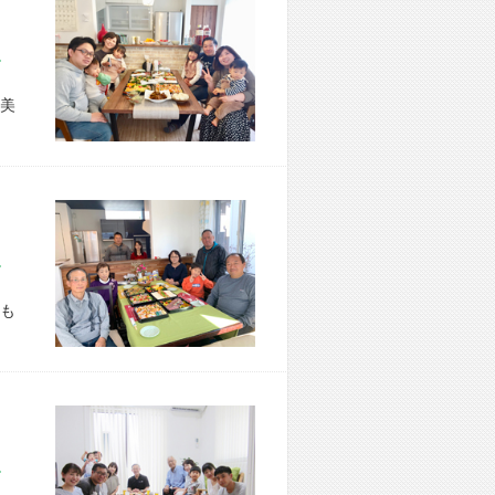
市 S様宅
美
市 T様宅
も
市 M様宅