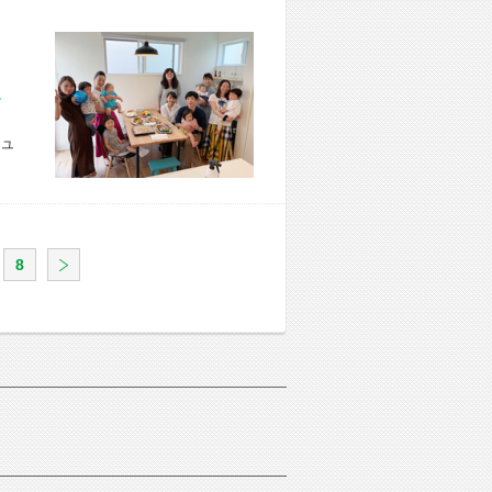
市 U様宅
ュ
8