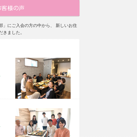
部」にご入会の方の中から、 新しいお住
だきました。
市 M様宅
市 M様宅