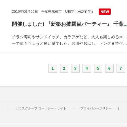
2019年06月05日 千葉県船橋市 U様宅（分譲住宅）
開催しました! 『新築お披露目パーティー』 千葉県船橋
チラシ寿司やサンドイッチ、カラアゲなど、大人も楽しめるメニ
ーで量もちょうど良い量でした。お皿やおはし、トングまで付…
1
2
3
4
5
6
7
ポラスグループ コーポレートサイト
プライバシーポリシー