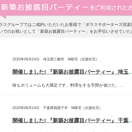
ラスグループではご成約いただいたお客様で「ポラスサポーターズ倶楽
いでのお祝いとして「新築お披露目パーティー」をお手伝いさせていた
2020年09月24日 埼玉県三郷市 M様宅（分譲住宅）
開催しました! 『新築お披露目パーティー』 埼玉県三郷
味もボリュームも大満足です。料理をする手間が省けた。…
2020年08月24日 千葉県我孫子市 M様宅（分譲住宅）
開催しました! 『新築お披露目パーティー』 千葉県我孫子