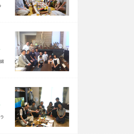
つ
区 Y様宅
嬉
市 M様宅
ラ