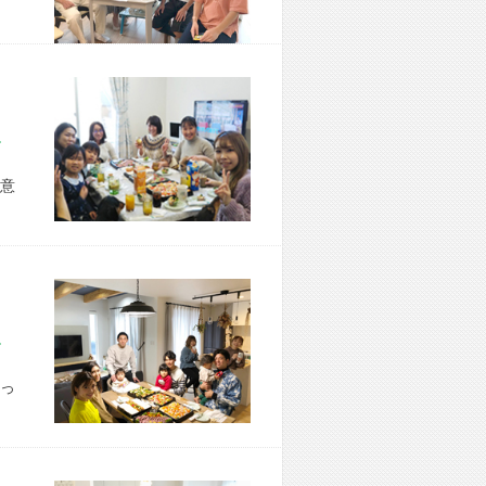
市 H様宅
意
市 S様宅
っ