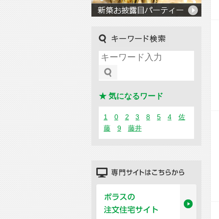
キーワード検索
★ 気になるワード
1
0
2
3
8
5
4
佐
藤
9
藤井
専門サイトはこちらから