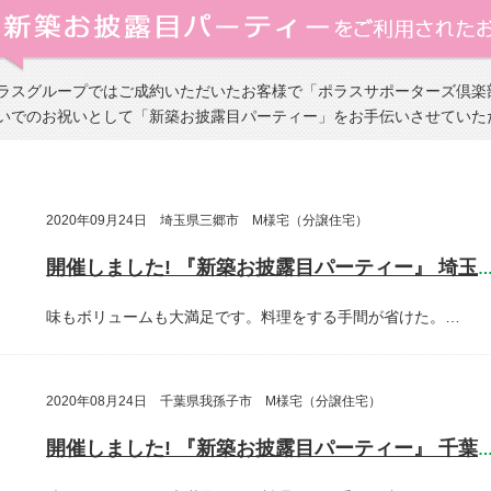
ラスグループではご成約いただいたお客様で「ポラスサポーターズ倶楽
いでのお祝いとして「新築お披露目パーティー」をお手伝いさせていた
2020年09月24日 埼玉県三郷市 M様宅（分譲住宅）
開催しました! 『新築お披露目パーティー』 埼玉県三郷
味もボリュームも大満足です。料理をする手間が省けた。…
2020年08月24日 千葉県我孫子市 M様宅（分譲住宅）
開催しました! 『新築お披露目パーティー』 千葉県我孫子