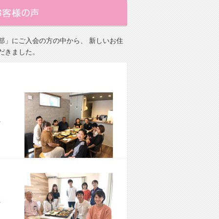
部」にご入会の方の中から、 新しいお住
だきました。
市 M様宅
市 M様宅