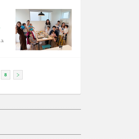
市 U様宅
ュ
8