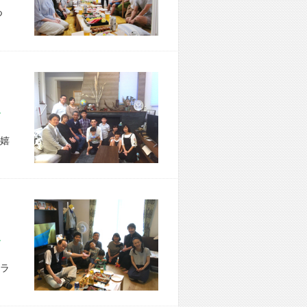
つ
区 Y様宅
嬉
市 M様宅
ラ