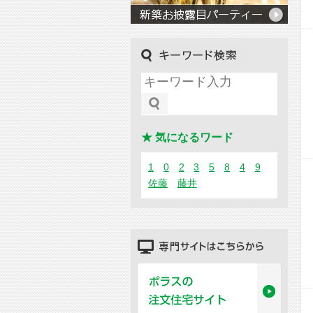
キーワード検索
★ 気になるワード
1
0
2
3
5
8
4
9
佐藤
藤井
専門サイトはこちらから