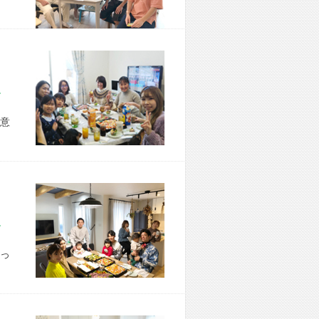
市 H様宅
意
市 S様宅
っ