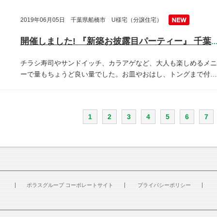
2019年06月05日 千葉県船橋市 U様宅（分譲住宅）
開催しました! 『新築お披露目パーティー』 千葉県船橋
チラシ寿司やサンドイッチ、カラアゲなど、大人も楽しめるメニ
ーで量もちょうど良い量でした。お皿やおはし、トングまで付…
1
2
3
4
5
6
7
ポラスグループ コーポレートサイト
プライバシーポリシー