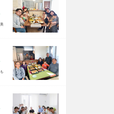
市 S様宅
美
市 T様宅
も
市 M様宅