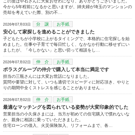
この度は中石さんに大変おせわになり、ありがとうございました。
今から5年程前になるかと思いますが、姉夫婦が埼玉のマンションの
売却を考えていた際、別の不…
分 譲
お手紙
2026年07月03日
安心して家探しを進めることができました
子どもたちが小学校に上がるタイミングで、本格的に住宅探しを始
めました。仕事や子育てで毎日忙しく、なかなか行動に移せずにい
ましたが、「今しかない」と思い切って相談をし…
仲 介
お手紙
2026年07月02日
ポラスグループの仲介で購入して本当に満足です
担当の三瓶さんには大変お世話になりました。
質問や要望に対して、いつも適切でスピーディに対応頂き、やりと
りの期間中全くストレスを感じることがありません…
仲 介
お手紙
2026年07月02日
最適なマッチングを図られている姿勢が大変印象的でした
営業担当の小久保さまには、当方が初めての住宅購入で慣れないな
か、親身に相談に乗っていただきました。
住宅ローンの借入、火災保険加入、リフォームまで、各…