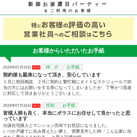
新築お披露目パーティー
をご利用のお客様
お客様からいただいたお手紙
仲 介
お手紙
2026年07月16日
NEW
契約後も親身になって頂き、安心しています
１月に初回相談、２月に契約と繁忙期にタイトなスケジュールで担
当の方にはお願いをする形になってしまいましたが、丁寧かつ迅速
に対応して頂きありがとうございました。
売却
お手紙
2026年07月16日
NEW
皆様人柄も良く、本当にポラスにお任せして良かったと思
っています
分譲住宅購入とマンション売却でお世話になりました。
いつか戸建てに住み替えたい夢と、実際見学した時「こんな家に住
めたら夢のようだなあ」 と思う設備や細…