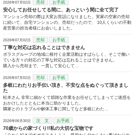
売却
お手紙
2026年07月02日
安心してお任せしてる間に、あっという間に全て完了
マンション売却の際は大変お世話になりました。実家の空家の売却
に続いて、自宅マンションの、売却だったので、 10人くらいの不動
産営業の担当者様にお会いしました。
売却
お手紙
2026年07月02日
丁寧な対応は忘れることはできません
ポラスグループの地域に根付く企業活動はすばらしく、そこで働い
ている方々の対応の丁寧な対応は忘れることはできません。
購入から売却まで、一貫して安心して…
売却
お手紙
2026年07月02日
多岐にわたりお手伝い頂き、不安な点をぬぐって頂きまし
た
松本さん 非常に細かくて煩雑な作業をお任せしてしまってご迷惑を
おかけしたとともに本当に助かりました。
隣家とのトラブルや解体工事に関してなど多岐にわた…
注 文
お手紙
2026年06月30日
70歳からの家づくり!!私の大切な宝物です
「心から好きですポラスさん！！」最初から分からない事ばかりの