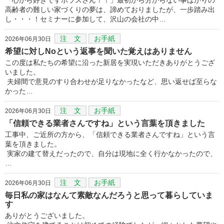
高齢者の難しい家づくりの夢は、諦めておりましたが、一歩踏み出
し・・・！セミナーに参加して、沢山の会社の中…
注 文
お手紙
2026年06月30日
希望に対しNoという返事を聞いた覚えはありません
この度は私たちの希望に沿った新居を実現いただきありがとうござ
いました。
夫婦間で意見のすり合わせが足りなかったなど、思い返せば至らな
かった…
注 文
お手紙
2026年06月30日
「信頼できる業者さんですね」という言葉を頂きました
工事中、ご近所の方から、「信頼できる業者さんですね」という言
葉を頂きました。
実家の建て替えだったので、自分は現地に全く行かなかったので、
…
注 文
お手紙
2026年06月30日
毎日私の家はなんて素敵なんだろうと思って暮らしていま
す
ありがとうございました。