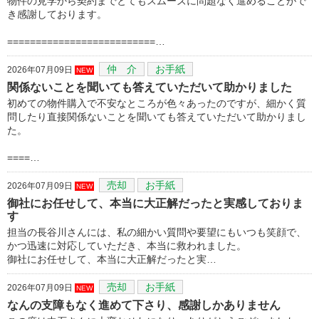
物件の見学から契約までとてもスムーズに問題なく進めることがで
き感謝しております。
==========================…
仲 介
お手紙
2026年07月09日
NEW
関係ないことを聞いても答えていただいて助かりました
初めての物件購入で不安なところが色々あったのですが、細かく質
問したり直接関係ないことを聞いても答えていただいて助かりまし
た。
====…
売却
お手紙
2026年07月09日
NEW
御社にお任せして、本当に大正解だったと実感しておりま
す
担当の長谷川さんには、私の細かい質問や要望にもいつも笑顔で、
かつ迅速に対応していただき、本当に救われました。
御社にお任せして、本当に大正解だったと実…
売却
お手紙
2026年07月09日
NEW
なんの支障もなく進めて下さり、感謝しかありません