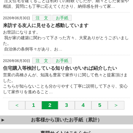
注文住宅を建てることは初めての経験でしたが、細々とした要望や
相談、質問にも丁寧に応えてくださり、納得感を持って家…
注 文
お手紙
2026年06月30日
来訪する友人に見せると感動しています
お世話になります。
我が家の建築に関わって下さった方々、大変ありがとうございまし
た。
自治体の条例等々があり、お…
注 文
お手紙
2026年06月30日
住宅購入等検討している知り合いがいれば紹介したい
営業の高橋さんが、知識も豊富で家作りに関して色々と提案頂けま
した。
こちらが知らないことも分かりやすく丁寧に説明して下さり、安心
して家作りを進めること…
＜
1
2
3
4
5
＞
お客様から頂いたお手紙（累計）