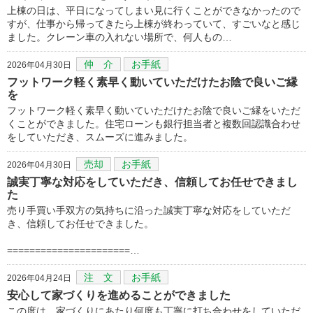
上棟の日は、平日になってしまい見に行くことができなかったので
すが、仕事から帰ってきたら上棟が終わっていて、すごいなと感じ
ました。クレーン車の入れない場所で、何人もの…
仲 介
お手紙
2026年04月30日
フットワーク軽く素早く動いていただけたお陰で良いご縁
を
フットワーク軽く素早く動いていただけたお陰で良いご縁をいただ
くことができました。住宅ローンも銀行担当者と複数回認識合わせ
をしていただき、スムーズに進みました。
売却
お手紙
2026年04月30日
誠実丁寧な対応をしていただき、信頼してお任せできまし
た
売り手買い手双方の気持ちに沿った誠実丁寧な対応をしていただ
き、信頼してお任せできました。
======================…
注 文
お手紙
2026年04月24日
安心して家づくりを進めることができました
この度は、家づくりにあたり何度も丁寧に打ち合わせをしていただ