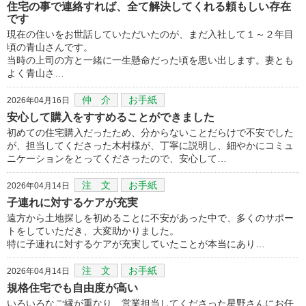
住宅の事で連絡すれば、全て解決してくれる頼もしい存在
です
現在の住いをお世話していただいたのが、まだ入社して１～２年目
頃の青山さんです。
当時の上司の方と一緒に一生懸命だった頃を思い出します。妻とも
よく青山さ…
仲 介
お手紙
2026年04月16日
安心して購入をすすめることができました
初めての住宅購入だったため、分からないことだらけで不安でした
が、担当してくださった木村様が、丁寧に説明し、細やかにコミュ
ニケーションをとってくださったので、安心して…
注 文
お手紙
2026年04月14日
子連れに対するケアが充実
遠方から土地探しを初めることに不安があった中で、多くのサポー
トをしていただき、大変助かりました。
特に子連れに対するケアが充実していたことが本当にあり…
注 文
お手紙
2026年04月14日
規格住宅でも自由度が高い
いろいろなご縁が重なり、営業担当してくださった星野さんにお任