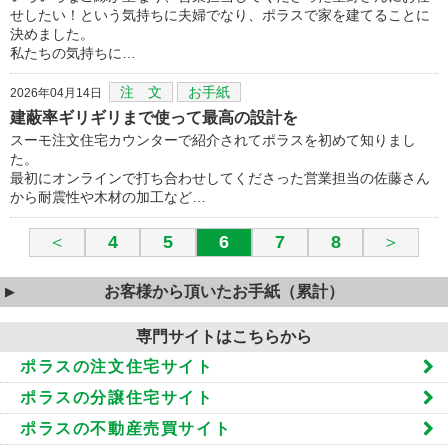
せしたい！という気持ちに夫婦でなり、ポラスで家を建てることに
決めました。
私たちの気持ちに…
注 文
お手紙
2026年04月14日
建蔽率ギリギリまで使って最高の設計を
スーモ注文住宅カウンターで紹介されてポラスを初めて知りまし
た。
最初にオンラインで打ち合わせしてくださった営業担当の佐藤さん
から耐震性や木材の加工など…
＜
4
5
6
7
8
＞
お客様から頂いたお手紙（累計）
専門サイトはこちらから
ポラスの注文住宅サイト
ポラスの分譲住宅サイト
ポラスの不動産売買サイト