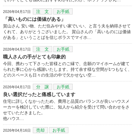
注 文
お手紙
2026年04月17日
「高いものには価値がある」
賀山さん 安い物、ただ住みやすい家でいい、と言う夫を納得させて
くれて、ありがとうございました。 賀山さんの「高いものには価値
がある」ということばを信じポラスでマイホ…
注 文
お手紙
2026年04月17日
職人さんの手がとても印象的
今回、携わって下さった皆様とのご縁で、念願のマイホームが建て
られた事に心から感謝いたします。持て余す様な空間が1つもなく、
どのスペースも日々の生活の中で欠かせない空…
分 譲
お手紙
2026年04月17日
良い選択だったと痛感しています
住宅に詳しくなかったため、費用と品質のバランスが良いハウスメ
ーカーを検討していた際に、知人から紹介を受けて問い合わせをさ
せていただきました。
他ハウス…
売却
お手紙
2026年04月16日