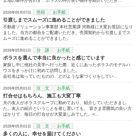
立地の条件が合わず、ポラスの仲介良い物件を紹介いただき…
売却
お手紙
2026年05月07日
引渡しまでスムーズに進めることができました
不動産ソリューション事業部 本社営業課 河島様に大変お世話になり
ました。当方の都合をご配慮いただき、売買契約から引渡しまでス
ムーズに進めることができました。
分 譲
お手紙
2026年05月01日
ポラスを選んで本当に良かったと感じています
家探し中に他社の見学へ行った際、近くにあったボラスのモデルハ
ウスをきっかけに初めて訪問しました。
会社名は知っていたものの、どのような家づくりをしてい…
注 文
お手紙
2026年05月01日
打合せはもちろん、施工も大変丁寧
夫の友人がポラスグループに勤めており、紹介していただきまし
た。友人の紹介ということを差し置いても、 皆さま雰囲気の良い方
ばかりで、毎日の打合せが大変楽しみでした。<…
注 文
お手紙
2026年05月01日
多くの人に、幸せを届けてください