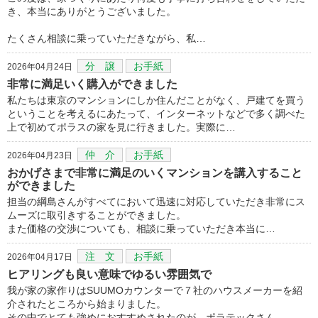
き、本当にありがとうございました。
たくさん相談に乗っていただきながら、私…
分 譲
お手紙
2026年04月24日
非常に満足いく購入ができました
私たちは東京のマンションにしか住んだことがなく、戸建てを買う
ということを考えるにあたって、インターネットなどで多く調べた
上で初めてポラスの家を見に行きました。実際に…
仲 介
お手紙
2026年04月23日
おかげさまで非常に満足のいくマンションを講入すること
ができました
担当の綱島さんがすべてにおいて迅速に対応していただき非常にス
ムーズに取引きすることができました。
また価格の交渉についても、相談に乗っていただき本当に…
注 文
お手紙
2026年04月17日
ヒアリングも良い意味でゆるい雰囲気で
我が家の家作りはSUUMOカウンターで７社のハウスメーカーを紹
介されたところから始まりました。
その中でとても強めにおすすめされたのが、ポラテックさん…