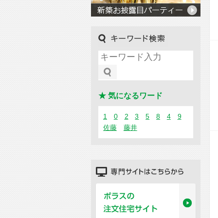
キーワード検索
★ 気になるワード
1
0
2
3
5
8
4
9
佐藤
藤井
専門サイトはこちらから