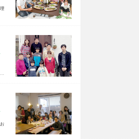
理
市 M様宅
…
市 F様宅
お