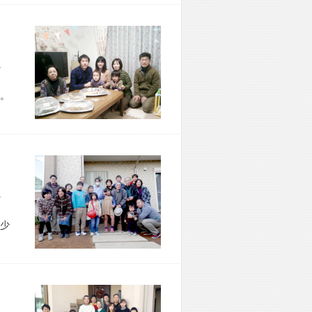
区 T様宅
。
市 I様宅
少