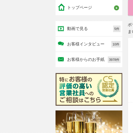
トップページ
ポ
動画で見る
5件
ま
お客様インタビュー
10件
お客様からのお手紙
3978件