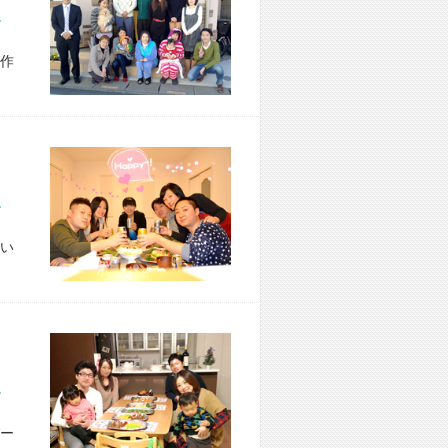
市 S様宅
作
区 M様宅
い
市 N様宅
ー