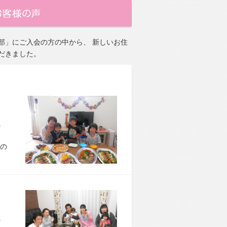
部」にご入会の方の中から、 新しいお住
だきました。
市 A様宅
の
市 E様宅