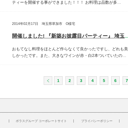
ティーを開催する事ができました！！！
お料理は品数が多…
2014年02月17日 埼玉県草加市 O様宅
開催しました! 『新築お披露目パーティー』 埼玉県草加
おもてなし料理をほとんど作らなくて良かったですし、どれも美
しかったです。また、大きなワインが赤・白2本ついていたの…
1
2
3
4
5
6
7
ポラスグループ コーポレートサイト
プライバシーポリシー