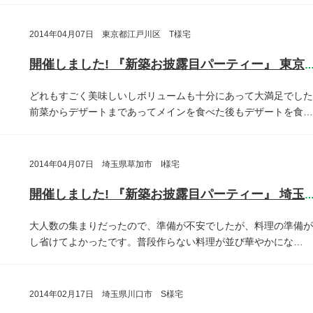
2014年04月07日 東京都江戸川区 T様宅
開催しました! 『新築お披露目パーティー』 東京都江戸川
どれもすごく美味しいしボリュームも十分にあって大満足でした
前菜からデザートまであってメインを食べた後もデザートを食…
2014年04月07日 埼玉県草加市 I様宅
開催しました! 『新築お披露目パーティー』 埼玉県草加
大人数の集まりだったので、準備が不安でしたが、料理の準備が
し省けてよかったです。普段作らない料理が並び華やかにな…
2014年02月17日 埼玉県川口市 S様宅