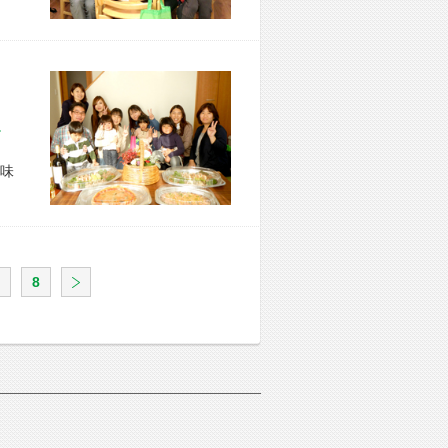
市 O様宅
味
8