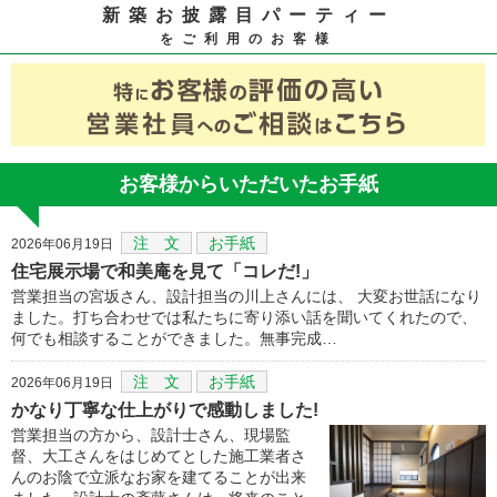
新築お披露目パーティー
をご利用のお客様
お客様からいただいたお手紙
注 文
お手紙
2026年06月19日
住宅展示場で和美庵を見て「コレだ!」
営業担当の宮坂さん、設計担当の川上さんには、 大変お世話になり
ました。打ち合わせでは私たちに寄り添い話を聞いてくれたので、
何でも相談することができました。無事完成…
注 文
お手紙
2026年06月19日
かなり丁寧な仕上がりで感動しました!
営業担当の方から、設計士さん、現場監
督、大工さんをはじめてとした施工業者さ
んのお陰で立派なお家を建てることが出来