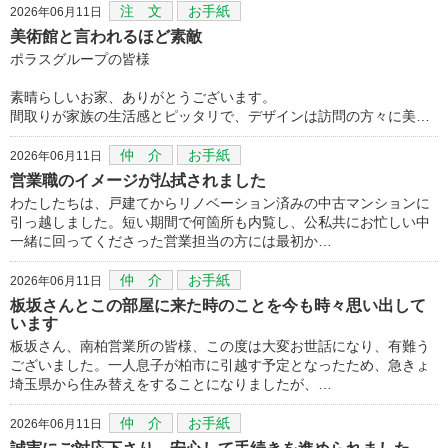
注 文
お手紙
2026年06月11日
美術館と言われるほど素敵
ポラスグループの皆様
素晴らしいお家、ありがとうございます。
間取りが家族の生活感とピッタリで、デザインは訪問の方々に美…
仲 介
お手紙
2026年06月11日
営業職のイメージが払拭されました
わたしたちは、戸建てからリノベーション済みの中古マンションに
引っ越しました。短い期間で何箇所も内覧し、公私共にお忙しい中
一緒に回ってくださった営業担当の方には最初か…
仲 介
お手紙
2026年06月11日
板坂さんとこの部屋に来た時のことを今も時々思い出して
います
板坂さん、南柏営業所の皆様、この度は大変お世話になり、有難う
ございました。一人息子が柏市に引越す予定となったため、急きょ
埼玉県から住み替えをすることになりましたが、…
仲 介
お手紙
2026年06月11日