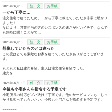
注 文
お手紙
2026年06月18日
一から丁寧に…
注文住宅で建てたため、一から丁寧に教えていただき非常に助かり
ました！
なにより、営業担当の方のレスポンスの速さがピカイチで、なんで
も気軽に聞くことがで…
注 文
お手紙
2026年06月18日
想像していたものとは違った
この度はとても素敵なお家を建てていただきありがとうございま
す。
もともと私は建売希望、主人は注文住宅希望でした。
建売を…
仲 介
お手紙
2026年06月18日
今後も小宅さんを指名する予定です
小宅所長の対応がズバ抜けて丁寧です。他のサービスマンも、しっ
かり見習ってもらいたい。今後も小宅さんを指名する予定です。
=======…