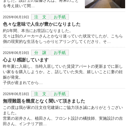
ました。設計士の斎藤さんは、将来のこと
を考え抜いて間…
注 文
お手紙
2026年06月19日
色々な意味で人生が豊かになりました
約1年間、本当にお世話になりました。
元々は別のメーカーさんとかなり迷っていた状況でしたが、こちら
側の現実的な生活をしっかりヒアリングしてくださり、そ…
分 譲
お手紙
2026年06月19日
心より感謝しています
昨年夏に入籍し、当時入居していた賃貸アパートの更新までに新し
い家をを購入しようか。と、話していた矢先、嬉しいことに妻の妊
娠が発覚。
子供が産まれてから…
注 文
お手紙
2026年06月18日
無理難題を幾度となく聞いて頂きました
この度は我が家の注文住宅建築にご協力頂き誠にありがとうござい
ました。
営業の岩井さん、植田さん、フロント設計の橘技師、実施設計の吉
田さん、インテリア担…