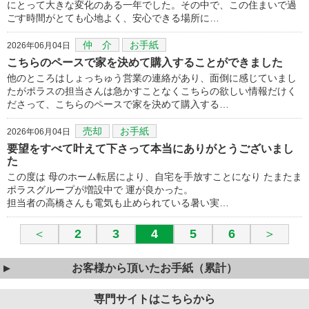
にとって大きな変化のある一年でした。その中で、この住まいで過
ごす時間がとても心地よく、安心できる場所に…
仲 介
お手紙
2026年06月04日
こちらのペースで家を決めて購入することができました
他のところはしょっちゅう営業の連絡があり、面倒に感じていまし
たがポラスの担当さんは急かすことなくこちらの欲しい情報だけく
ださって、こちらのペースで家を決めて購入する…
売却
お手紙
2026年06月04日
要望をすべて叶えて下さって本当にありがとうございまし
た
この度は 母のホーム転居により、自宅を手放すことになり たまたま
ポラスグループが増設中で 運が良かった。
担当者の高橋さんも電気も止められている暑い実…
＜
2
3
4
5
6
＞
お客様から頂いたお手紙（累計）
専門サイトはこちらから