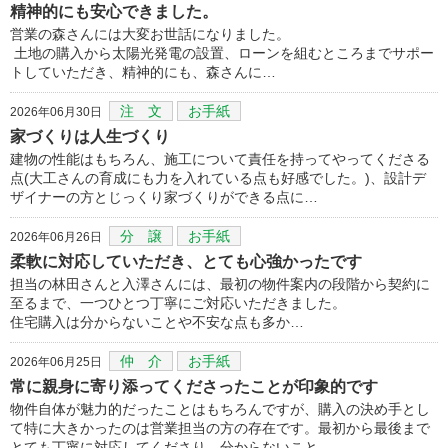
精神的にも安心できました。
営業の森さんには大変お世話になりました。
土地の購入から太陽光発電の設置、ローンを組むところまでサポー
トしていただき、精神的にも、森さんに…
注 文
お手紙
2026年06月30日
家づくりは人生づくり
建物の性能はもちろん、施工について責任を持ってやってくださる
点(大工さんの育成にも力を入れている点も好感でした。)、設計デ
ザイナーの方とじっくり家づくりができる点に…
分 譲
お手紙
2026年06月26日
柔軟に対応していただき、とても心強かったです
担当の林田さんと入澤さんには、最初の物件案内の段階から契約に
至るまで、一つひとつ丁寧にご対応いただきました。
住宅購入は分からないことや不安な点も多か…
仲 介
お手紙
2026年06月25日
常に親身に寄り添ってくださったことが印象的です
物件自体が魅力的だったことはもちろんですが、購入の決め手とし
て特に大きかったのは営業担当の方の存在です。最初から最後まで
とても丁寧に対応してくださり、分からないこと…