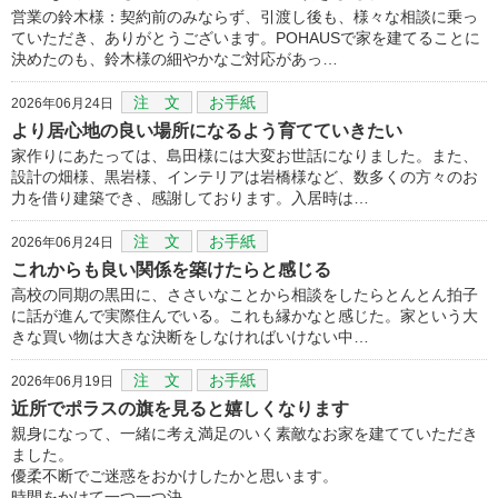
営業の鈴木様：契約前のみならず、引渡し後も、様々な相談に乗っ
ていただき、ありがとうございます。POHAUSで家を建てることに
決めたのも、鈴木様の細やかなご対応があっ…
注 文
お手紙
2026年06月24日
より居心地の良い場所になるよう育てていきたい
家作りにあたっては、島田様には大変お世話になりました。また、
設計の畑様、黒岩様、インテリアは岩橋様など、数多くの方々のお
力を借り建築でき、感謝しております。入居時は…
注 文
お手紙
2026年06月24日
これからも良い関係を築けたらと感じる
高校の同期の黒田に、ささいなことから相談をしたらとんとん拍子
に話が進んで実際住んでいる。これも縁かなと感じた。家という大
きな買い物は大きな決断をしなければいけない中…
注 文
お手紙
2026年06月19日
近所でポラスの旗を見ると嬉しくなります
親身になって、一緒に考え満足のいく素敵なお家を建てていただき
ました。
優柔不断でご迷惑をおかけしたかと思います。
時間をかけて一つ一つ決…