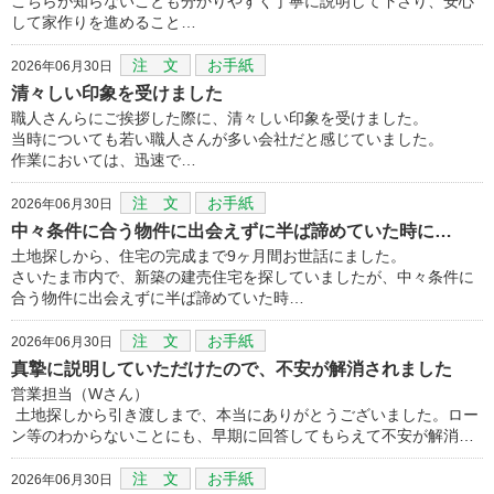
こちらが知らないことも分かりやすく丁寧に説明して下さり、安心
して家作りを進めること…
注 文
お手紙
2026年06月30日
清々しい印象を受けました
職人さんらにご挨拶した際に、清々しい印象を受けました。
当時についても若い職人さんが多い会社だと感じていました。
作業においては、迅速で…
注 文
お手紙
2026年06月30日
中々条件に合う物件に出会えずに半ば諦めていた時に…
土地探しから、住宅の完成まで9ヶ月間お世話にました。
さいたま市内で、新築の建売住宅を探していましたが、中々条件に
合う物件に出会えずに半ば諦めていた時…
注 文
お手紙
2026年06月30日
真摯に説明していただけたので、不安が解消されました
営業担当（Wさん）
土地探しから引き渡しまで、本当にありがとうございました。ロー
ン等のわからないことにも、早期に回答してもらえて不安が解消…
注 文
お手紙
2026年06月30日