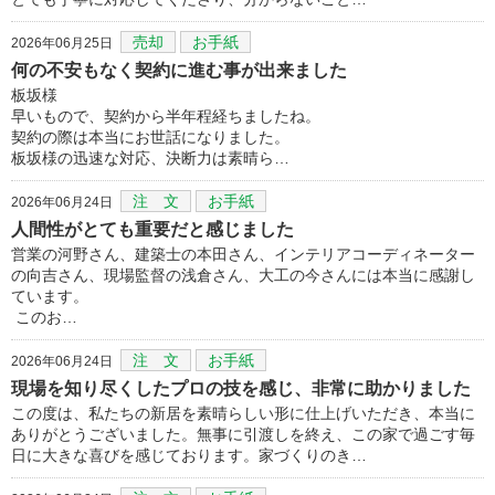
売却
お手紙
2026年06月25日
何の不安もなく契約に進む事が出来ました
板坂様
早いもので、契約から半年程経ちましたね。
契約の際は本当にお世話になりました。
板坂様の迅速な対応、決断力は素晴ら…
注 文
お手紙
2026年06月24日
人間性がとても重要だと感じました
営業の河野さん、建築士の本田さん、インテリアコーディネーター
の向吉さん、現場監督の浅倉さん、大工の今さんには本当に感謝し
ています。
このお…
注 文
お手紙
2026年06月24日
現場を知り尽くしたプロの技を感じ、非常に助かりました
この度は、私たちの新居を素晴らしい形に仕上げいただき、本当に
ありがとうございました。無事に引渡しを終え、この家で過ごす毎
日に大きな喜びを感じております。家づくりのき…