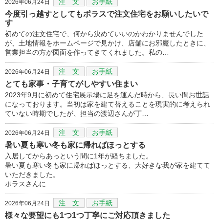
注 文
お手紙
2026年06月24日
今度引っ越すとしてもポラスで注文住宅をお願いしたいで
す
初めての注文住宅で、何から決めていいのかわかりませんでした
が、土地情報をホームページで見かけ、店舗にお邪魔したときに、
営業担当の方が図面を作ってきてくれました。私の…
注 文
お手紙
2026年06月24日
とても家事・子育てがしやすい住まい
2023年9月に初めて住宅展示場に足を運んだ時から、長い間お世話
になっております。当初は家を建て替えることを現実的に考えられ
ていない時期でしたが、担当の渡辺さんが丁…
注 文
お手紙
2026年06月24日
暑い夏も寒い冬も家に帰ればほっとする
入居してからあっという間に1年が経ちました。
暑い夏も寒い冬も家に帰ればほっとする、大好きな我が家を建てて
いただきました。
ポラスさんに…
注 文
お手紙
2026年06月24日
様々な要望にも1つ1つ丁寧にご対応頂きました