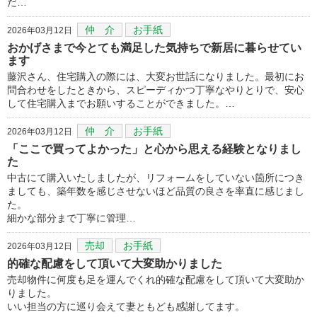
だ…
仲 介
お手紙
2026年03月12日
おかげさまで今とても満足した気持ちで新居に暮らせてい
ます
藤沢さん、住宅購入の際には、大変お世話になりました。最初にお
問合わせをしたときから、スピーディかつ丁寧なやりとりで、安心
して住宅購入までお願いすることができました。…
仲 介
お手紙
2026年03月12日
「ここで買ってよかった」と心から思える経験となりまし
た
中古にて購入いたしましたが、リフォームをしていない箇所につき
ましても、築年数を感じさせないほど品質の良さを率直に感じまし
た。
細かな部分まで丁寧に管理…
売却
お手紙
2026年03月12日
的確な配慮をして頂いて大変助かりました
売却物件に何度も足を運んでくれ的確な配慮をして頂いて大変助か
りました。
いい担当の方に巡り会えて妻ともども感謝してます。