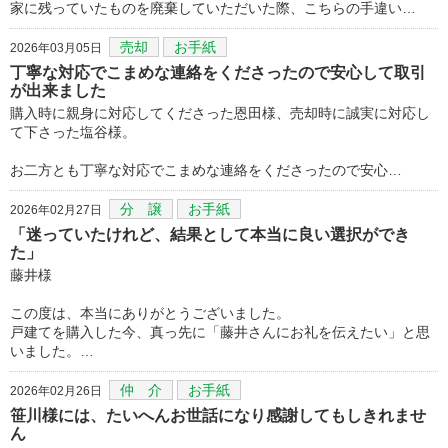
家に残っていたものを廃棄していただいた際、こちらの手違い…
売却
お手紙
2026年03月05日
丁寧な対応でこまめな連絡をくださったので安心して取引
が出来ました
購入時に親身に対応してくださった恩田様、売却時に誠実に対応し
て下さった塩谷様。
お二方とも丁寧な対応でこまめな連絡をくださったので安心…
分 譲
お手紙
2026年02月27日
「迷っていたけれど、結果として本当に良い選択ができ
た」
藤井様
この度は、本当にありがとうございました。
戸建てを購入した今、真っ先に「藤井さんにお礼を伝えたい」と思
いました。…
仲 介
お手紙
2026年02月26日
笹川様には、たいへんお世話になり感謝してもしきれませ
ん