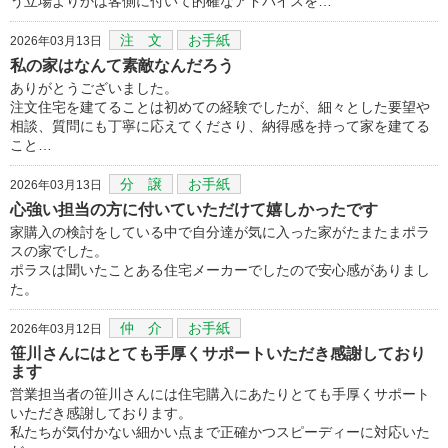
う立場よりかは客側に付いて的確なアドバイスを…
注 文
お手紙
2026年03月13日
私の家はなんて素敵なんだろう
ありがとうございました。
注文住宅を建てることは初めての経験でしたが、細々とした要望や
相談、質問にも丁寧に応えてくださり、納得感を持って家を建てる
こと…
分 譲
お手紙
2026年03月13日
心強い担当の方に付いていただけて嬉しかったです
家購入の検討をしている中で自分達が気に入った家がたまたまポラ
スの家でした。
ポラスは聞いたことある住宅メーカーでしたので安心感がありまし
た。
仲 介
お手紙
2026年03月12日
笹川さんにはとても手厚くサポートいただき感謝しており
ます
営業担当者の笹川さんには住宅購入にあたりとても手厚くサポート
いただき感謝しております。
私たちが気付かない細かい点まで正確かつスピーディーに対応いた