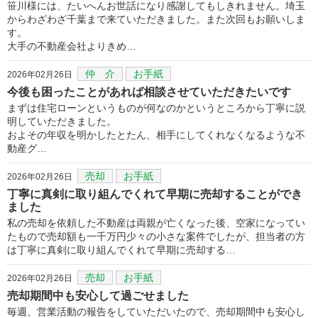
笹川様には、たいへんお世話になり感謝してもしきれません。埼玉
からわざわざ千葉まで来ていただきました。また次回もお願いしま
す。
大手の不動産会社よりきめ…
仲 介
お手紙
2026年02月26日
今後も困ったことがあれば相談させていただきたいです
まずは住宅ローンというものが何なのかというところから丁寧に説
明していただきました。
およその年収を明かしたとたん、相手にしてくれなくなるような不
動産グ…
売却
お手紙
2026年02月26日
丁寧に真剣に取り組んでくれて早期に売却することができ
ました
私の売却を依頼した不動産は両親が亡くなった後、空家になってい
たもので売却額も一千万円少々の小さな案件でしたが、担当者の方
は丁寧に真剣に取り組んでくれて早期に売却する…
売却
お手紙
2026年02月26日
売却期間中も安心して過ごせました
毎週、営業活動の報告をしていただいたので、売却期間中も安心し