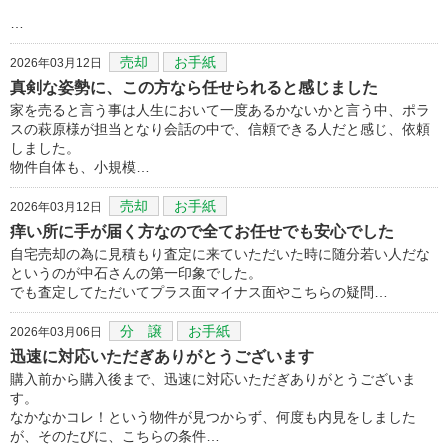
…
売却
お手紙
2026年03月12日
真剣な姿勢に、この方なら任せられると感じました
家を売ると言う事は人生において一度あるかないかと言う中、ポラ
スの萩原様が担当となり会話の中で、信頼できる人だと感じ、依頼
しました。
物件自体も、小規模…
売却
お手紙
2026年03月12日
痒い所に手が届く方なので全てお任せでも安心でした
自宅売却の為に見積もり査定に来ていただいた時に随分若い人だな
というのが中石さんの第一印象でした。
でも査定してただいてプラス面マイナス面やこちらの疑問…
分 譲
お手紙
2026年03月06日
迅速に対応いただぎありがとうございます
購入前から購入後まで、迅速に対応いただぎありがとうございま
す。
なかなかコレ！という物件が見つからず、何度も内見をしました
が、そのたびに、こちらの条件…