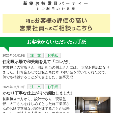
新築お披露目パーティー
をご利用のお客様
お客様からいただいたお手紙
注 文
お手紙
2026年06月19日
住宅展示場で和美庵を見て「コレだ!」
営業担当の宮坂さん、設計担当の川上さんには、 大変お世話になり
ました。打ち合わせでは私たちに寄り添い話を聞いてくれたので、
何でも相談することができました。無事完成…
注 文
お手紙
2026年06月19日
かなり丁寧な仕上がりで感動しました!
営業担当の方から、設計士さん、現場監
督、大工さんをはじめてとした施工業者さ
んのお陰で立派なお家を建てることが出来