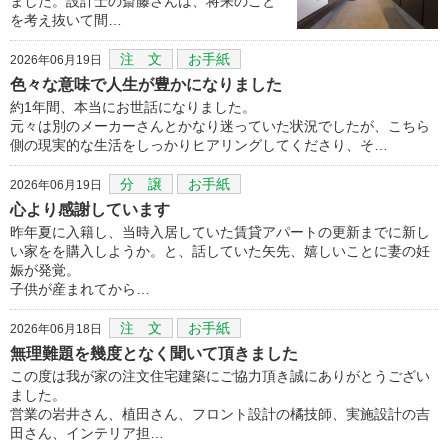
ました。設計士の斎藤さんは、将来のこと
を考え抜いて間…
注 文
お手紙
2026年06月19日
色々な意味で人生が豊かになりました
約1年間、本当にお世話になりました。
元々は別のメーカーさんとかなり迷っていた状況でしたが、こちら
側の現実的な生活をしっかりヒアリングしてくださり、そ…
分 譲
お手紙
2026年06月19日
心より感謝しています
昨年夏に入籍し、当時入居していた賃貸アパートの更新までに新し
い家をを購入しようか。と、話していた矢先、嬉しいことに妻の妊
娠が発覚。
子供が産まれてから…
注 文
お手紙
2026年06月18日
無理難題を幾度となく聞いて頂きました
この度は我が家の注文住宅建築にご協力頂き誠にありがとうござい
ました。
営業の岩井さん、植田さん、フロント設計の橘技師、実施設計の吉
田さん、インテリア担…