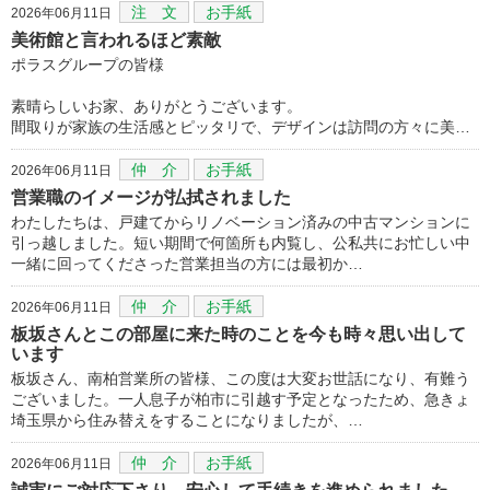
注 文
お手紙
2026年06月11日
美術館と言われるほど素敵
ポラスグループの皆様
素晴らしいお家、ありがとうございます。
間取りが家族の生活感とピッタリで、デザインは訪問の方々に美…
仲 介
お手紙
2026年06月11日
営業職のイメージが払拭されました
わたしたちは、戸建てからリノベーション済みの中古マンションに
引っ越しました。短い期間で何箇所も内覧し、公私共にお忙しい中
一緒に回ってくださった営業担当の方には最初か…
仲 介
お手紙
2026年06月11日
板坂さんとこの部屋に来た時のことを今も時々思い出して
います
板坂さん、南柏営業所の皆様、この度は大変お世話になり、有難う
ございました。一人息子が柏市に引越す予定となったため、急きょ
埼玉県から住み替えをすることになりましたが、…
仲 介
お手紙
2026年06月11日