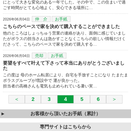
にとって大きな変化のある一年でした。その中で、この住まいで過
ごす時間がとても心地よく、安心できる場所に…
仲 介
お手紙
2026年06月04日
こちらのペースで家を決めて購入することができました
他のところはしょっちゅう営業の連絡があり、面倒に感じていまし
たがポラスの担当さんは急かすことなくこちらの欲しい情報だけく
ださって、こちらのペースで家を決めて購入する…
売却
お手紙
2026年06月04日
要望をすべて叶えて下さって本当にありがとうございまし
た
この度は 母のホーム転居により、自宅を手放すことになり たまたま
ポラスグループが増設中で 運が良かった。
担当者の高橋さんも電気も止められている暑い実…
＜
2
3
4
5
6
＞
お客様から頂いたお手紙（累計）
専門サイトはこちらから