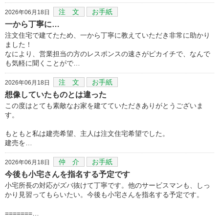
注 文
お手紙
2026年06月18日
一から丁寧に…
注文住宅で建てたため、一から丁寧に教えていただき非常に助かり
ました！
なにより、営業担当の方のレスポンスの速さがピカイチで、なんで
も気軽に聞くことがで…
注 文
お手紙
2026年06月18日
想像していたものとは違った
この度はとても素敵なお家を建てていただきありがとうございま
す。
もともと私は建売希望、主人は注文住宅希望でした。
建売を…
仲 介
お手紙
2026年06月18日
今後も小宅さんを指名する予定です
小宅所長の対応がズバ抜けて丁寧です。他のサービスマンも、しっ
かり見習ってもらいたい。今後も小宅さんを指名する予定です。
=======…