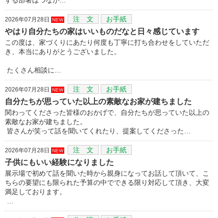
注 文
お手紙
2026年07月28日
NEW
やはり自分たちの家はいいものだなと日々感じています
この度は、家づくりにあたり何度も丁寧に打ち合わせをしていただ
き、本当にありがとうございました。
たくさん相談に…
注 文
お手紙
2026年07月28日
NEW
自分たちが思っていた以上の素敵なお家が建ちました
関わってくださった皆様のおかげで、自分たちが思っていた以上の
素敵なお家が建ちました。
皆さんが笑って話を聞いてくれたり、提案してくださった…
注 文
お手紙
2026年07月28日
NEW
子供にもいい経験になりました
展示場で初めて話を聞いた時から親身になってお話して頂いて、こ
ちらの要望にも限られた予算の中でできる限り対応して頂き、大変
満足しております。
…