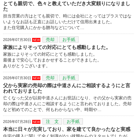
とても親切で、色々と教えていただき大変頼りになりまし
た
担当営業の方はとても親切で、時には会社にとってはプラスではな
いようなお話も正直にお話しいただけて信用出来ました。
また住宅購入にかかる贈与などについて…
売却
お手紙
2026年07月30日
NEW
家族によりそっての対応にとても感動しました。
家族によりそっての対応にとても感動しました。
最後まで安心しておまかせすることができました。
ありがとうございます。
売却
お手紙
2026年07月30日
NEW
父から実家の売却の際は中道さんにご相談するようにと言
われておりました
亡くなった父が以前中道さんにお世話になり、その父から実家の売
却の際は中道さんにご相談するようにと言われておりました。売却
など初めてのことで、何もわからない中、時期や…
注 文
お手紙
2026年07月28日
NEW
本当に日々が充実しており、家を建てて良かったなと実感
住宅の購入に関して全く知識がない状態からのスタートでしたが、