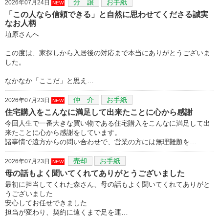
分 譲
お手紙
2026年07月24日
NEW
「この人なら信頼できる」と自然に思わせてくださる誠実
なお人柄
埴原さんへ
この度は、家探しから入居後の対応まで本当にありがとうございま
した。
なかなか「ここだ」と思え…
仲 介
お手紙
2026年07月23日
NEW
住宅購入をこんなに満足して出来たことに心から感謝
今回人生で一番大きな買い物である住宅購入をこんなに満足して出
来たことに心から感謝をしています。
諸事情で遠方からの問い合わせで、営業の方には無理難題を…
売却
お手紙
2026年07月23日
NEW
母の話もよく聞いてくれてありがとうございました
最初に担当してくれた森さん、母の話もよく聞いてくれてありがと
うございました
安心してお任せできました
担当が変わり、契約に遠くまで足を運…