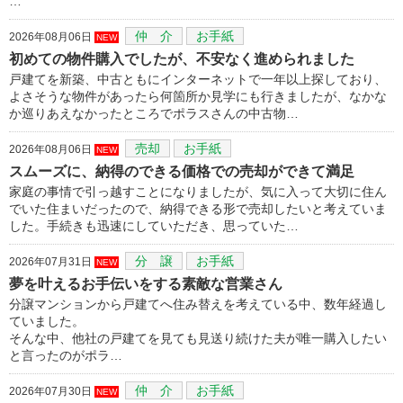
…
仲 介
お手紙
2026年08月06日
NEW
初めての物件購入でしたが、不安なく進められました
戸建てを新築、中古ともにインターネットで一年以上探しており、
よさそうな物件があったら何箇所か見学にも行きましたが、なかな
か巡りあえなかったところでポラスさんの中古物…
売却
お手紙
2026年08月06日
NEW
スムーズに、納得のできる価格での売却ができて満足
家庭の事情で引っ越すことになりましたが、気に入って大切に住ん
でいた住まいだったので、納得できる形で売却したいと考えていま
した。手続きも迅速にしていただき、思っていた…
分 譲
お手紙
2026年07月31日
NEW
夢を叶えるお手伝いをする素敵な営業さん
分譲マンションから戸建てへ住み替えを考えている中、数年経過し
ていました。
そんな中、他社の戸建てを見ても見送り続けた夫が唯一購入したい
と言ったのがポラ…
仲 介
お手紙
2026年07月30日
NEW