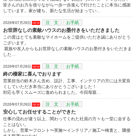
皆さんのお力を借りながら一歩一歩進んで行けたことに本当に感謝
しています。家が建ち、新たな生活が始まってい…
注 文
お手紙
2026年07月28日
NEW
お世辞なしの素敵ハウスのお墨付きをいただきました
この度はとても素敵なマイホームをご提供いただき誠にありがとう
ございます。
親族や友人からもお世辞なしの素敵ハウスのお墨付きをいただきま
した…
注 文
お手紙
2026年07月28日
NEW
終の棲家に喜んでおります
営業担当の鈴木さん含め、設計、工事、インテリアの方には大変良
くしていただき本当にありがとうございました！
対応も早くスムーズに進められました。今回母親…
注 文
お手紙
2026年07月28日
NEW
安心してお任せすることができた
仕事の流れが違う以上、関わってくれた社員の方々も一堂に会する
ことはない。
しかし、営業〜フロント〜実施〜インテリア／施工〜検査と、隣接
する部署はつなが…