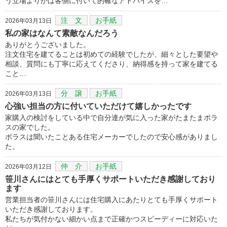
う立場よりかは客側に付いて的確なアドバイスを…
注 文
お手紙
2026年03月13日
私の家はなんて素敵なんだろう
ありがとうございました。
注文住宅を建てることは初めての経験でしたが、細々とした要望や
相談、質問にも丁寧に応えてくださり、納得感を持って家を建てる
こと…
分 譲
お手紙
2026年03月13日
心強い担当の方に付いていただけて嬉しかったです
家購入の検討をしている中で自分達が気に入った家がたまたまポラ
スの家でした。
ポラスは聞いたことある住宅メーカーでしたので安心感がありまし
た。
仲 介
お手紙
2026年03月12日
笹川さんにはとても手厚くサポートいただき感謝しており
ます
営業担当者の笹川さんには住宅購入にあたりとても手厚くサポート
いただき感謝しております。
私たちが気付かない細かい点まで正確かつスピーディーに対応いた