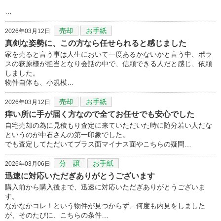
…
売却
お手紙
2026年03月12日
真剣な姿勢に、この方なら任せられると感じました
家を売ると言う事は人生において一度あるかないかと言う中、ポラ
スの萩原様が担当となり会話の中で、信頼できる人だと感じ、依頼
しました。
物件自体も、小規模…
売却
お手紙
2026年03月12日
痒い所に手が届く方なので全てお任せでも安心でした
自宅売却の為に見積もり査定に来ていただいた時に随分若い人だな
というのが中石さんの第一印象でした。
でも査定してただいてプラス面マイナス面やこちらの疑問…
分 譲
お手紙
2026年03月06日
迅速に対応いただぎありがとうございます
購入前から購入後まで、迅速に対応いただぎありがとうございま
す。
なかなかコレ！という物件が見つからず、何度も内見をしました
が、そのたびに、こちらの条件…