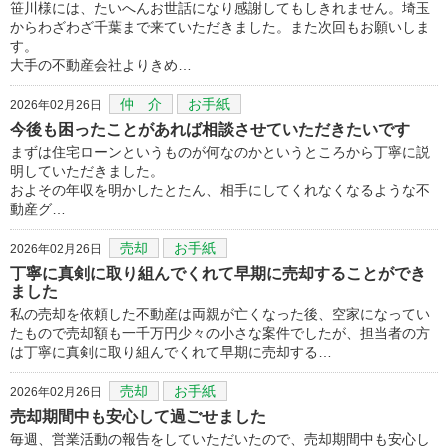
笹川様には、たいへんお世話になり感謝してもしきれません。埼玉
からわざわざ千葉まで来ていただきました。また次回もお願いしま
す。
大手の不動産会社よりきめ…
仲 介
お手紙
2026年02月26日
今後も困ったことがあれば相談させていただきたいです
まずは住宅ローンというものが何なのかというところから丁寧に説
明していただきました。
およその年収を明かしたとたん、相手にしてくれなくなるような不
動産グ…
売却
お手紙
2026年02月26日
丁寧に真剣に取り組んでくれて早期に売却することができ
ました
私の売却を依頼した不動産は両親が亡くなった後、空家になってい
たもので売却額も一千万円少々の小さな案件でしたが、担当者の方
は丁寧に真剣に取り組んでくれて早期に売却する…
売却
お手紙
2026年02月26日
売却期間中も安心して過ごせました
毎週、営業活動の報告をしていただいたので、売却期間中も安心し