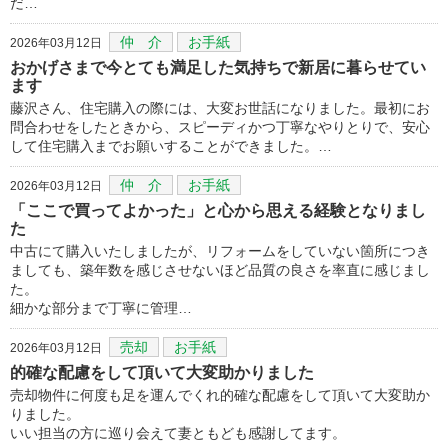
だ…
仲 介
お手紙
2026年03月12日
おかげさまで今とても満足した気持ちで新居に暮らせてい
ます
藤沢さん、住宅購入の際には、大変お世話になりました。最初にお
問合わせをしたときから、スピーディかつ丁寧なやりとりで、安心
して住宅購入までお願いすることができました。…
仲 介
お手紙
2026年03月12日
「ここで買ってよかった」と心から思える経験となりまし
た
中古にて購入いたしましたが、リフォームをしていない箇所につき
ましても、築年数を感じさせないほど品質の良さを率直に感じまし
た。
細かな部分まで丁寧に管理…
売却
お手紙
2026年03月12日
的確な配慮をして頂いて大変助かりました
売却物件に何度も足を運んでくれ的確な配慮をして頂いて大変助か
りました。
いい担当の方に巡り会えて妻ともども感謝してます。