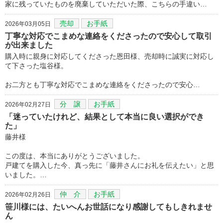
家に残っていたものを廃棄していただいた際、こちらの手違い…
売却
お手紙
2026年03月05日
丁寧な対応でこまめな連絡をくださったので安心して取引
が出来ました
購入時に親身に対応してくださった恩田様、売却時に誠実に対応し
て下さった塩谷様。
お二方とも丁寧な対応でこまめな連絡をくださったので安心…
分 譲
お手紙
2026年02月27日
「迷っていたけれど、結果として本当に良い選択ができ
た」
藤井様
この度は、本当にありがとうございました。
戸建てを購入した今、真っ先に「藤井さんにお礼を伝えたい」と思
いました。…
仲 介
お手紙
2026年02月26日
笹川様には、たいへんお世話になり感謝してもしきれませ
ん