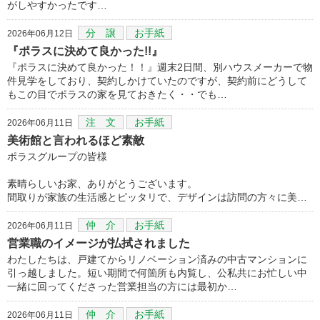
がしやすかったです…
分 譲
お手紙
2026年06月12日
『ポラスに決めて良かった!!』
『ポラスに決めて良かった！！』週末2日間、別ハウスメーカーで物
件見学をしており、契約しかけていたのですが、契約前にどうして
もこの目でポラスの家を見ておきたく・・でも…
注 文
お手紙
2026年06月11日
美術館と言われるほど素敵
ポラスグループの皆様
素晴らしいお家、ありがとうございます。
間取りが家族の生活感とピッタリで、デザインは訪問の方々に美…
仲 介
お手紙
2026年06月11日
営業職のイメージが払拭されました
わたしたちは、戸建てからリノベーション済みの中古マンションに
引っ越しました。短い期間で何箇所も内覧し、公私共にお忙しい中
一緒に回ってくださった営業担当の方には最初か…
仲 介
お手紙
2026年06月11日