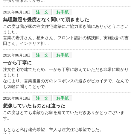
子供が産まれてから…
注 文
お手紙
2026年06月18日
無理難題を幾度となく聞いて頂きました
この度は我が家の注文住宅建築にご協力頂き誠にありがとうござい
ました。
営業の岩井さん、植田さん、フロント設計の橘技師、実施設計の吉
田さん、インテリア担…
注 文
お手紙
2026年06月18日
一から丁寧に…
注文住宅で建てたため、一から丁寧に教えていただき非常に助かり
ました！
なにより、営業担当の方のレスポンスの速さがピカイチで、なんで
も気軽に聞くことがで…
注 文
お手紙
2026年06月18日
想像していたものとは違った
この度はとても素敵なお家を建てていただきありがとうございま
す。
もともと私は建売希望、主人は注文住宅希望でした。