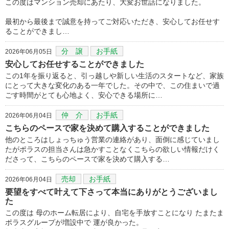
この度はマンション売却にあたり、大変お世話になりました。
最初から最後まで誠意を持ってご対応いただき、安心してお任せす
ることができまし…
分 譲
お手紙
2026年06月05日
安心してお任せすることができました
この1年を振り返ると、引っ越しや新しい生活のスタートなど、家族
にとって大きな変化のある一年でした。その中で、この住まいで過
ごす時間がとても心地よく、安心できる場所に…
仲 介
お手紙
2026年06月04日
こちらのペースで家を決めて購入することができました
他のところはしょっちゅう営業の連絡があり、面倒に感じていまし
たがポラスの担当さんは急かすことなくこちらの欲しい情報だけく
ださって、こちらのペースで家を決めて購入する…
売却
お手紙
2026年06月04日
要望をすべて叶えて下さって本当にありがとうございまし
た
この度は 母のホーム転居により、自宅を手放すことになり たまたま
ポラスグループが増設中で 運が良かった。