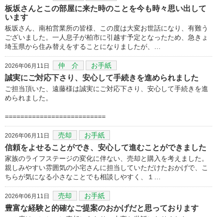
板坂さんとこの部屋に来た時のことを今も時々思い出して
います
板坂さん、南柏営業所の皆様、この度は大変お世話になり、有難う
ございました。一人息子が柏市に引越す予定となったため、急きょ
埼玉県から住み替えをすることになりましたが、…
仲 介
お手紙
2026年06月11日
誠実にご対応下さり、安心して手続きを進められました
ご担当頂いた、遠藤様は誠実にご対応下さり、安心して手続きを進
められました。
==========================
売却
お手紙
2026年06月11日
信頼をよせることができ、安心して進むことができました
家族のライフステージの変化に伴ない、売却と購入を考えました。
親しみやすい雰囲気の小宅さんに担当していただけたおかげで、こ
ちらが気になる小さなことでも相談しやすく、１…
売却
お手紙
2026年06月11日
豊富な経験と的確なご提案のおかげだと思っております