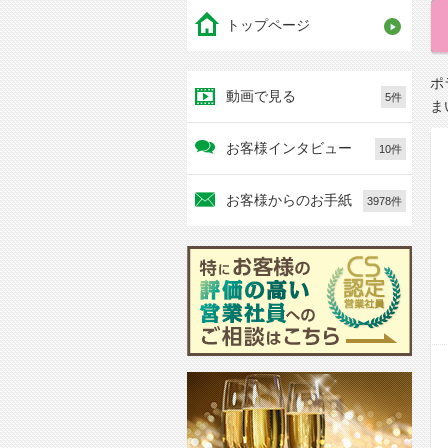
トップページ
ポ
動画で見る
5件
ま
お客様インタビュー
10件
お客様からのお手紙
3978件