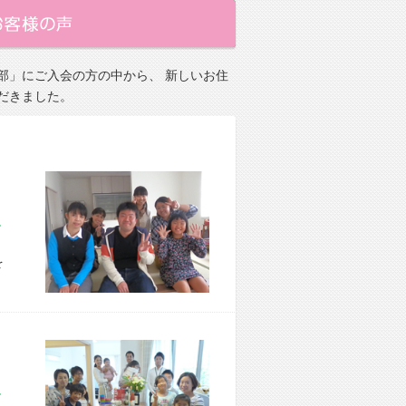
部」にご入会の方の中から、 新しいお住
だきました。
市 S様宅
を
市 I様宅