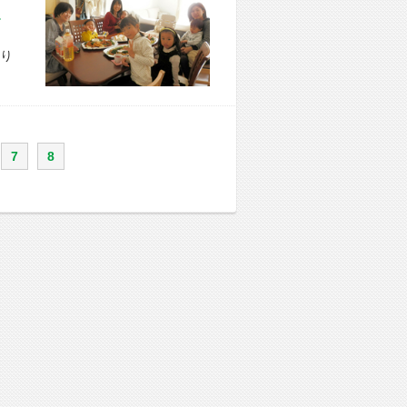
市 S様宅
り
7
8