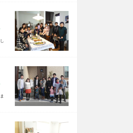
市 W様宅
し
市 W様宅
ま