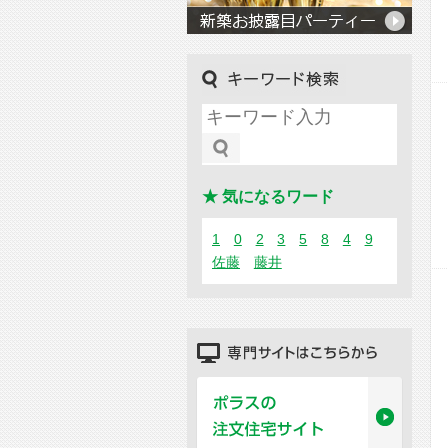
キーワード検索
★ 気になるワード
1
0
2
3
5
8
4
9
佐藤
藤井
専門サイトはこちらから