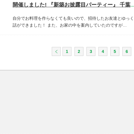
開催しました! 『新築お披露目パーティー』 千葉県市川
自分でお料理を作らなくても良いので、招待したお友達とゆっく
話ができました！
また、お家の中を案内していたのですが…
1
2
3
4
5
6