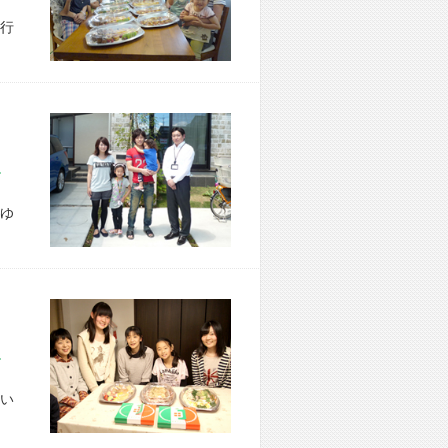
行
市 N様宅
ゆ
市 U様宅
い