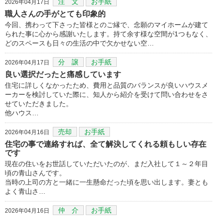
注 文
お手紙
2026年04月17日
職人さんの手がとても印象的
今回、携わって下さった皆様とのご縁で、念願のマイホームが建て
られた事に心から感謝いたします。持て余す様な空間が1つもなく、
どのスペースも日々の生活の中で欠かせない空…
分 譲
お手紙
2026年04月17日
良い選択だったと痛感しています
住宅に詳しくなかったため、費用と品質のバランスが良いハウスメ
ーカーを検討していた際に、知人から紹介を受けて問い合わせをさ
せていただきました。
他ハウス…
売却
お手紙
2026年04月16日
住宅の事で連絡すれば、全て解決してくれる頼もしい存在
です
現在の住いをお世話していただいたのが、まだ入社して１～２年目
頃の青山さんです。
当時の上司の方と一緒に一生懸命だった頃を思い出します。妻とも
よく青山さ…
仲 介
お手紙
2026年04月16日