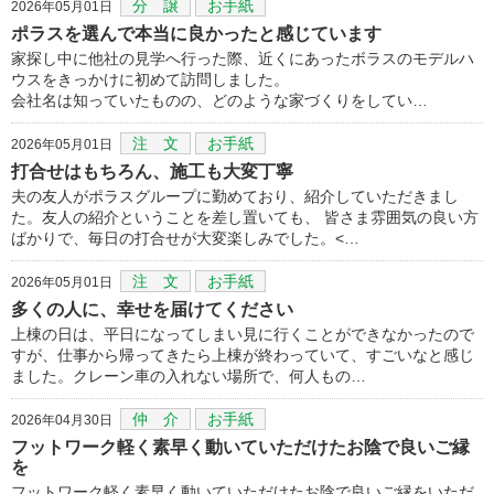
分 譲
お手紙
2026年05月01日
ポラスを選んで本当に良かったと感じています
家探し中に他社の見学へ行った際、近くにあったボラスのモデルハ
ウスをきっかけに初めて訪問しました。
会社名は知っていたものの、どのような家づくりをしてい…
注 文
お手紙
2026年05月01日
打合せはもちろん、施工も大変丁寧
夫の友人がポラスグループに勤めており、紹介していただきまし
た。友人の紹介ということを差し置いても、 皆さま雰囲気の良い方
ばかりで、毎日の打合せが大変楽しみでした。<…
注 文
お手紙
2026年05月01日
多くの人に、幸せを届けてください
上棟の日は、平日になってしまい見に行くことができなかったので
すが、仕事から帰ってきたら上棟が終わっていて、すごいなと感じ
ました。クレーン車の入れない場所で、何人もの…
仲 介
お手紙
2026年04月30日
フットワーク軽く素早く動いていただけたお陰で良いご縁
を
フットワーク軽く素早く動いていただけたお陰で良いご縁をいただ