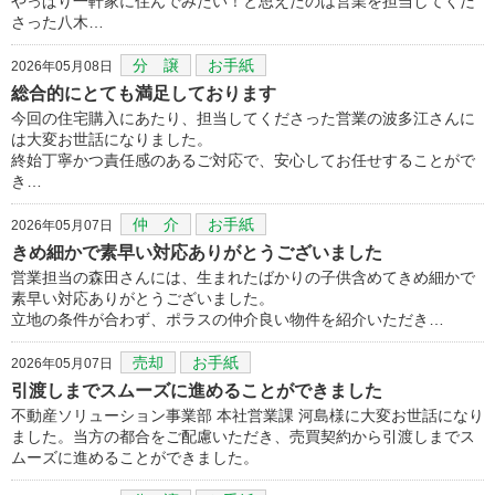
やっぱり一軒家に住んでみたい！と思えたのは営業を担当してくだ
さった八木…
分 譲
お手紙
2026年05月08日
総合的にとても満足しております
今回の住宅購入にあたり、担当してくださった営業の波多江さんに
は大変お世話になりました。
終始丁寧かつ責任感のあるご対応で、安心してお任せすることがで
き…
仲 介
お手紙
2026年05月07日
きめ細かで素早い対応ありがとうございました
営業担当の森田さんには、生まれたばかりの子供含めてきめ細かで
素早い対応ありがとうございました。
立地の条件が合わず、ポラスの仲介良い物件を紹介いただき…
売却
お手紙
2026年05月07日
引渡しまでスムーズに進めることができました
不動産ソリューション事業部 本社営業課 河島様に大変お世話になり
ました。当方の都合をご配慮いただき、売買契約から引渡しまでス
ムーズに進めることができました。