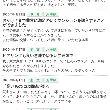
上で初めてポラスの家を見に行きました。実際に…
仲 介
お手紙
2026年04月23日
おかげさまで非常に満足のいくマンションを講入すること
ができました
担当の綱島さんがすべてにおいて迅速に対応していただき非常にス
ムーズに取引きすることができました。
また価格の交渉についても、相談に乗っていただき本当に…
注 文
お手紙
2026年04月17日
ヒアリングも良い意味でゆるい雰囲気で
我が家の家作りはSUUMOカウンターで７社のハウスメーカーを紹
介されたところから始まりました。
その中でとても強めにおすすめされたのが、ポラテックさん…
注 文
お手紙
2026年04月17日
「高いものには価値がある」
賀山さん 安い物、ただ住みやすい家でいい、と言う夫を納得させて
くれて、ありがとうございました。 賀山さんの「高いものには価値
がある」ということばを信じポラスでマイホ…