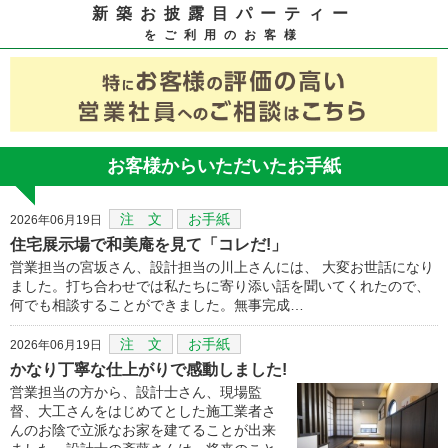
新築お披露目パーティー
をご利用のお客様
お客様からいただいたお手紙
注 文
お手紙
2026年06月19日
住宅展示場で和美庵を見て「コレだ!」
営業担当の宮坂さん、設計担当の川上さんには、 大変お世話になり
ました。打ち合わせでは私たちに寄り添い話を聞いてくれたので、
何でも相談することができました。無事完成…
注 文
お手紙
2026年06月19日
かなり丁寧な仕上がりで感動しました!
営業担当の方から、設計士さん、現場監
督、大工さんをはじめてとした施工業者さ
んのお陰で立派なお家を建てることが出来