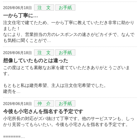
注 文
お手紙
2026年06月18日
一から丁寧に…
注文住宅で建てたため、一から丁寧に教えていただき非常に助かり
ました！
なにより、営業担当の方のレスポンスの速さがピカイチで、なんで
も気軽に聞くことがで…
注 文
お手紙
2026年06月18日
想像していたものとは違った
この度はとても素敵なお家を建てていただきありがとうございま
す。
もともと私は建売希望、主人は注文住宅希望でした。
建売を…
仲 介
お手紙
2026年06月18日
今後も小宅さんを指名する予定です
小宅所長の対応がズバ抜けて丁寧です。他のサービスマンも、しっ
かり見習ってもらいたい。今後も小宅さんを指名する予定です。
=======…