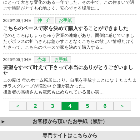
にとって大きな変化のある一年でした。その中で、この住まいで過
ごす時間がとても心地よく、安心できる場所に…
仲 介
お手紙
2026年06月04日
こちらのペースで家を決めて購入することができました
他のところはしょっちゅう営業の連絡があり、面倒に感じていまし
たがポラスの担当さんは急かすことなくこちらの欲しい情報だけく
ださって、こちらのペースで家を決めて購入する…
売却
お手紙
2026年06月04日
要望をすべて叶えて下さって本当にありがとうございまし
た
この度は 母のホーム転居により、自宅を手放すことになり たまたま
ポラスグループが増設中で 運が良かった。
担当者の高橋さんも電気も止められている暑い実…
＜
2
3
4
5
6
＞
お客様から頂いたお手紙（累計）
専門サイトはこちらから