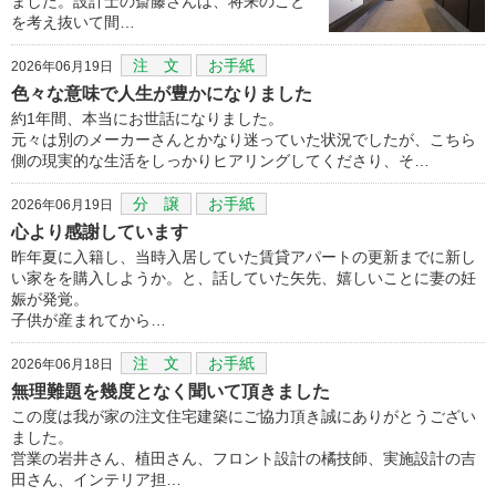
ました。設計士の斎藤さんは、将来のこと
を考え抜いて間…
注 文
お手紙
2026年06月19日
色々な意味で人生が豊かになりました
約1年間、本当にお世話になりました。
元々は別のメーカーさんとかなり迷っていた状況でしたが、こちら
側の現実的な生活をしっかりヒアリングしてくださり、そ…
分 譲
お手紙
2026年06月19日
心より感謝しています
昨年夏に入籍し、当時入居していた賃貸アパートの更新までに新し
い家をを購入しようか。と、話していた矢先、嬉しいことに妻の妊
娠が発覚。
子供が産まれてから…
注 文
お手紙
2026年06月18日
無理難題を幾度となく聞いて頂きました
この度は我が家の注文住宅建築にご協力頂き誠にありがとうござい
ました。
営業の岩井さん、植田さん、フロント設計の橘技師、実施設計の吉
田さん、インテリア担…