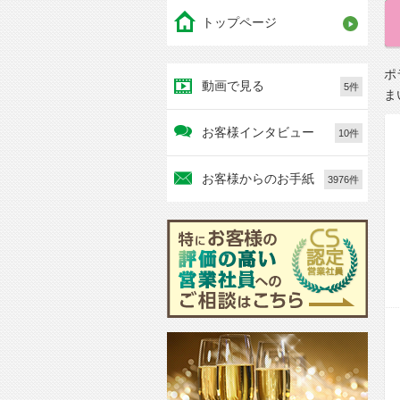
トップページ
ポ
動画で見る
5件
ま
お客様インタビュー
10件
お客様からのお手紙
3976件