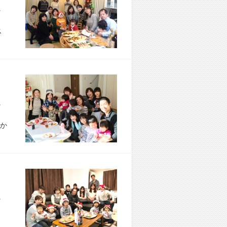
市 H様宅
ス
市 T様宅
か
市 K様宅