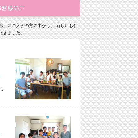
部」にご入会の方の中から、 新しいお住
だきました。
市 E様宅
ま
区 S様宅