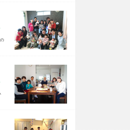
市 T様宅
の
市 K様宅
い