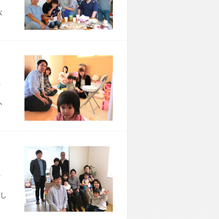
パ
市 T様宅
か
区 A様宅
し