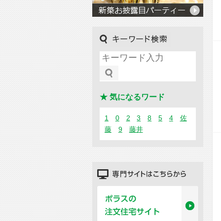
キーワード検索
★ 気になるワード
1
0
2
3
8
5
4
佐
藤
9
藤井
専門サイトはこちらから