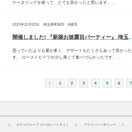
ケータリングを使って、とても良かったと思います。
…
2015年12月22日 埼玉県草加市 K様宅
開催しました! 『新築お披露目パーティー』 埼玉県草加
思っていたよりも量が多く、デザートもたくさんあって良かった
す。
ローストビーフが少し厚くて食べづらかったです。
…
1
2
3
4
5
6
7
ポラスグループ コーポレートサイト
プライバシーポリシー