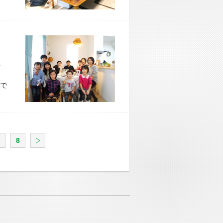
市 K様宅
で
8