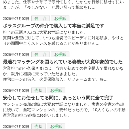
めました。仕事や子育てで毎日忙しく、なかなか行動に移せずにい
ましたが、「今しかない」と思い切って相談をし…
仲 介
お手紙
2026年07月02日
ポラスグループの仲介で購入して本当に満足です
担当の三瓶さんには大変お世話になりました。
質問や要望に対して、いつも適切でスピーディに対応頂き、やりと
りの期間中全くストレスを感じることがありません…
仲 介
お手紙
2026年07月02日
最適なマッチングを図られている姿勢が大変印象的でした
営業担当の小久保さまには、当方が初めての住宅購入で慣れないな
か、親身に相談に乗っていただきました。
住宅ローンの借入、火災保険加入、リフォームまで、各…
売却
お手紙
2026年07月02日
安心してお任せしてる間に、あっという間に全て完了
マンション売却の際は大変お世話になりました。実家の空家の売却
に続いて、自宅マンションの、売却だったので、 10人くらいの不動
産営業の担当者様にお会いしました。
売却
お手紙
2026年07月02日