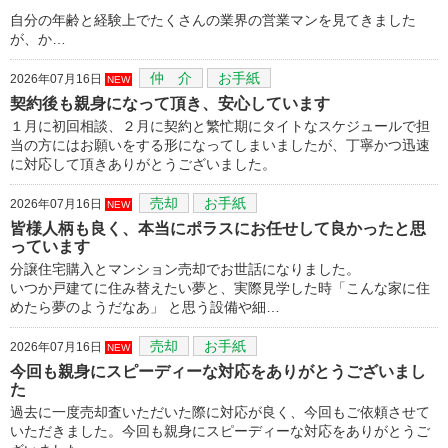
自分の年齢と経験上でたくさんの業界の営業マンを見てきました
が、か…
仲 介
お手紙
2026年07月16日
NEW
契約後も親身になって頂き、安心しています
１月に初回相談、２月に契約と繁忙期にタイトなスケジュールで担
当の方にはお願いをする形になってしまいましたが、丁寧かつ迅速
に対応して頂きありがとうございました。
売却
お手紙
2026年07月16日
NEW
皆様人柄も良く、本当にポラスにお任せして良かったと思
っています
分譲住宅購入とマンション売却でお世話になりました。
いつか戸建てに住み替えたい夢と、実際見学した時「こんな家に住
めたら夢のようだなあ」 と思う設備や細…
売却
お手紙
2026年07月16日
NEW
今回も親身にスピーディーな対応をありがとうございまし
た
過去に一度売却査いただいた際に対応が良く、今回もご依頼させて
いただきました。今回も親身にスピーディーな対応をありがとうご