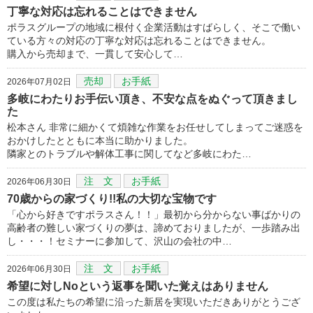
丁寧な対応は忘れることはできません
ポラスグループの地域に根付く企業活動はすばらしく、そこで働い
ている方々の対応の丁寧な対応は忘れることはできません。
購入から売却まで、一貫して安心して…
売却
お手紙
2026年07月02日
多岐にわたりお手伝い頂き、不安な点をぬぐって頂きまし
た
松本さん 非常に細かくて煩雑な作業をお任せしてしまってご迷惑を
おかけしたとともに本当に助かりました。
隣家とのトラブルや解体工事に関してなど多岐にわた…
注 文
お手紙
2026年06月30日
70歳からの家づくり!!私の大切な宝物です
「心から好きですポラスさん！！」最初から分からない事ばかりの
高齢者の難しい家づくりの夢は、諦めておりましたが、一歩踏み出
し・・・！セミナーに参加して、沢山の会社の中…
注 文
お手紙
2026年06月30日
希望に対しNoという返事を聞いた覚えはありません
この度は私たちの希望に沿った新居を実現いただきありがとうござ