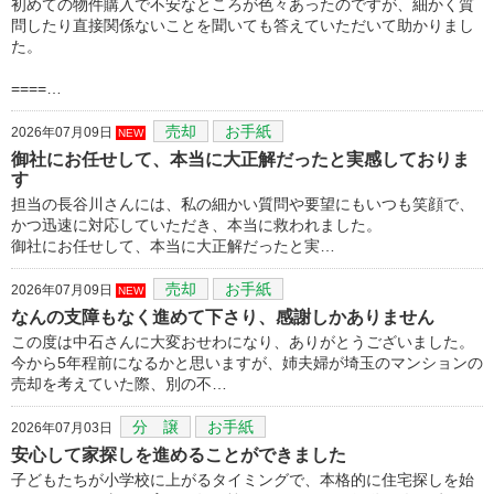
初めての物件購入で不安なところが色々あったのですが、細かく質
問したり直接関係ないことを聞いても答えていただいて助かりまし
た。
====…
売却
お手紙
2026年07月09日
NEW
御社にお任せして、本当に大正解だったと実感しておりま
す
担当の長谷川さんには、私の細かい質問や要望にもいつも笑顔で、
かつ迅速に対応していただき、本当に救われました。
御社にお任せして、本当に大正解だったと実…
売却
お手紙
2026年07月09日
NEW
なんの支障もなく進めて下さり、感謝しかありません
この度は中石さんに大変おせわになり、ありがとうございました。
今から5年程前になるかと思いますが、姉夫婦が埼玉のマンションの
売却を考えていた際、別の不…
分 譲
お手紙
2026年07月03日
安心して家探しを進めることができました
子どもたちが小学校に上がるタイミングで、本格的に住宅探しを始