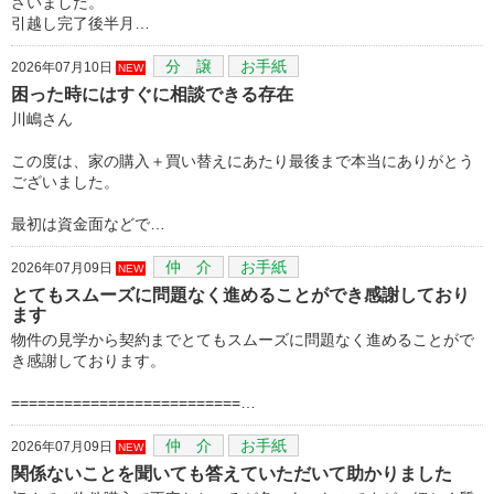
ざいました。
引越し完了後半月…
分 譲
お手紙
2026年07月10日
NEW
困った時にはすぐに相談できる存在
川嶋さん
この度は、家の購入＋買い替えにあたり最後まで本当にありがとう
ございました。
最初は資金面などで…
仲 介
お手紙
2026年07月09日
NEW
とてもスムーズに問題なく進めることができ感謝しており
ます
物件の見学から契約までとてもスムーズに問題なく進めることがで
き感謝しております。
==========================…
仲 介
お手紙
2026年07月09日
NEW
関係ないことを聞いても答えていただいて助かりました