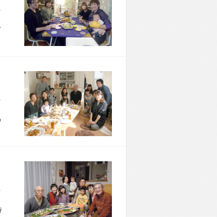
市 M様宅
イ
区 M様宅
の
市 K様宅
時