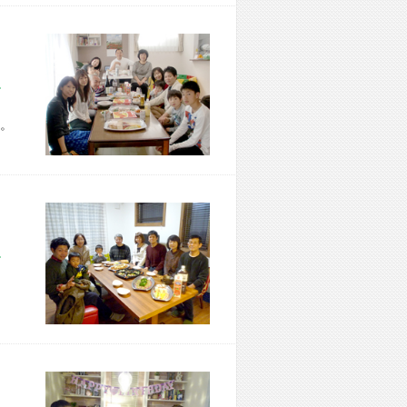
市 Z様宅
。
市 T様宅
、