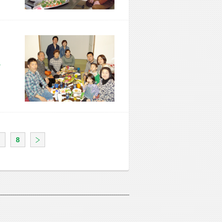
市 F様宅
8