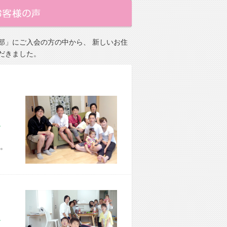
部」にご入会の方の中から、 新しいお住
だきました。
市 H様宅
。
市 O様宅