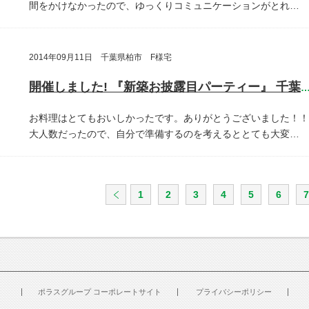
間をかけなかったので、ゆっくりコミュニケーションがとれ…
2014年09月11日 千葉県柏市 F様宅
開催しました! 『新築お披露目パーティー』 千葉県柏
お料理はとてもおいしかったです。ありがとうございました！！
大人数だったので、自分で準備するのを考えるととても大変…
1
2
3
4
5
6
7
ポラスグループ コーポレートサイト
プライバシーポリシー