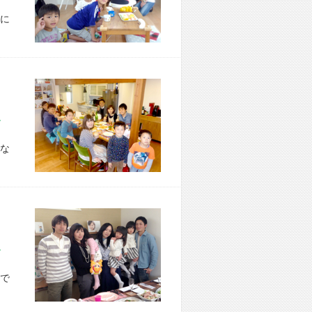
に
市 O様宅
な
市 A様宅
で