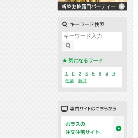
キーワード検索
★ 気になるワード
1
0
2
3
5
8
4
9
佐藤
藤井
専門サイトはこちらから