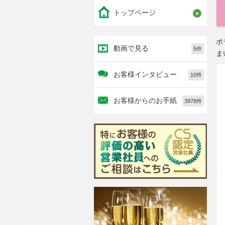
トップページ
ポ
動画で見る
5件
ま
お客様インタビュー
10件
お客様からのお手紙
3978件