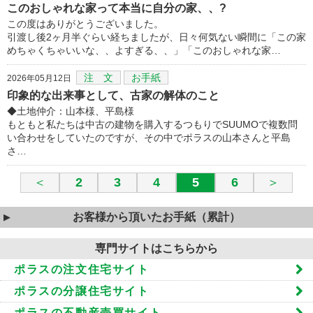
このおしゃれな家って本当に自分の家、、?
この度はありがとうございました。
引渡し後2ヶ月半ぐらい経ちましたが、日々何気ない瞬間に「この家
めちゃくちゃいいな、、よすぎる、、」「このおしゃれな家…
注 文
お手紙
2026年05月12日
印象的な出来事として、古家の解体のこと
◆土地仲介：山本様、平島様
もともと私たちは中古の建物を購入するつもりでSUUMOで複数問
い合わせをしていたのですが、その中でポラスの山本さんと平島
さ…
＜
2
3
4
5
6
＞
お客様から頂いたお手紙（累計）
専門サイトはこちらから
ポラスの注文住宅サイト
ポラスの分譲住宅サイト
ポラスの不動産売買サイト