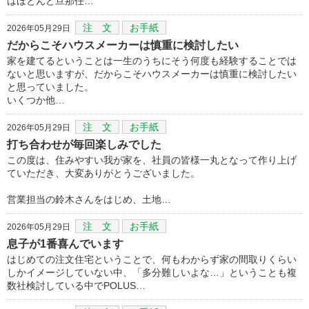
はほとんど旦那任…
注 文
お手紙
2026年05月29日
だからこそハウスメーカーは慎重に検討したい
家を建てるということは一生のうちにそう何度も経験することでは
ないと思いますが、だからこそハウスメーカーは慎重に検討したい
と思っていました。
いくつか他…
注 文
お手紙
2026年05月29日
打ち合わせが毎回楽しみでした
この度は、住みやすい我が家を、社員の皆様一丸となって作り上げ
ていただき、大変ありがとうございました。
営業担当の鈴木さんをはじめ、土地…
注 文
お手紙
2026年05月29日
息子が1番喜んでいます
はじめての注文住宅ということで、何もわからず家の間取りくらい
しかイメージしていない中、「多分難しいよな…」ということも複
数社検討している中でPOLUS…