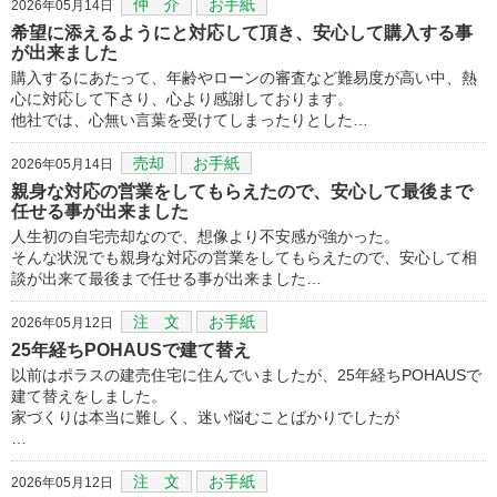
仲 介
お手紙
2026年05月14日
希望に添えるようにと対応して頂き、安心して購入する事
が出来ました
購入するにあたって、年齢やローンの審査など難易度が高い中、熱
心に対応して下さり、心より感謝しております。
他社では、心無い言葉を受けてしまったりとした…
売却
お手紙
2026年05月14日
親身な対応の営業をしてもらえたので、安心して最後まで
任せる事が出来ました
人生初の自宅売却なので、想像より不安感が強かった。
そんな状況でも親身な対応の営業をしてもらえたので、安心して相
談が出来て最後まで任せる事が出来ました…
注 文
お手紙
2026年05月12日
25年経ちPOHAUSで建て替え
以前はポラスの建売住宅に住んでいましたが、25年経ちPOHAUSで
建て替えをしました。
家づくりは本当に難しく、迷い悩むことばかりでしたが
…
注 文
お手紙
2026年05月12日