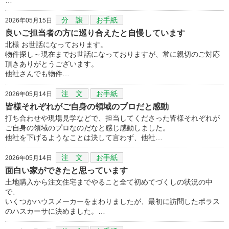
分 譲
お手紙
2026年05月15日
良いご担当者の方に巡り合えたと自慢しています
北様 お世話になっております。
物件探し～現在までお世話になっておりますが、常に親切のご対応
頂きありがとうございます。
他社さんでも物件…
注 文
お手紙
2026年05月14日
皆様それぞれがご自身の領域のプロだと感動
打ち合わせや現場見学などで、担当してくださった皆様それぞれが
ご自身の領域のプロなのだなと感じ感動しました。
他社を下げるようなことは決して言わず、他社…
注 文
お手紙
2026年05月14日
面白い家ができたと思っています
土地購入から注文住宅までやること全て初めてづくしの状況の中
で、
いくつかハウスメーカーをまわりましたが、最初に訪問したポラス
のハスカーサに決めました。…