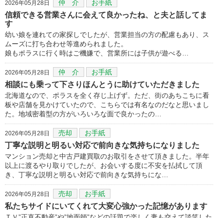
仲 介
お手紙
2026年05月28日
信頼できる営業さんに会えて良かったね、と夫と話してま
す
幼い娘を連れての家探しでしたが、営業担当の方の配慮もあり、ス
ムーズに打ち合わせ等進められました。
娘もポラスに行く時はご機嫌で、営業所には子供が遊べる…
仲 介
お手紙
2026年05月28日
相談にも乗って下さりほんとうに助けていただきました
北海道なので、ポラスを全く存じ上げず。ただ、街のあちこちに看
板や店舗を見かけていたので、こちらでは有名なのだなと思いまし
た。地域密着型の方がいろいろな面で良かったの…
売却
お手紙
2026年05月28日
丁寧な説明と明るい対応で前向きな気持ちになりました
マンション売却と中古戸建買取のお取引をさせて頂きました。半年
以上に渡るやり取りでしたが、お会いする度に不安を払拭して頂
き、丁寧な説明と明るい対応で前向きな気持ちにな…
売却
お手紙
2026年05月28日
私たちサイドにいてくれて大変心強かった記憶があります
ＴＶ”正直不動産”や”地面師”などの話題で楽しく妻も交えて談笑した