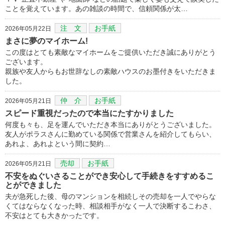
ことを覚えています。あの雑談の時間で、信頼関係が太…
注 文
お手紙
2026年05月22日
まさに夢のマイホーム!
この度はとても素敵なマイホームをご提供いただき誠にありがとう
ございます。
親族や友人からもお世辞なしの素敵ハウスのお墨付きをいただきま
した。
仲 介
お手紙
2026年05月21日
スピード重視だったので本当にたすかりました
何度も々も、足を運んでいただき本当にありがとうございました。
友人がポラスさんに勤めている関係で営業さんを紹介してもらい、
あれよ、あれよという間に契約…
売却
お手紙
2026年05月21日
不安をぬぐいさることができ安心して手続きをすすめるこ
とができました
夫が急死した後、母のマンションを相続しその売却を一人でやらな
くてはならなくなった時、相談相手がなく一人で決断するこわさ、
不安はとても大きかったです。
…