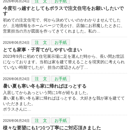
注 文
お手紙
2026年06月24日
今度引っ越すとしてもポラスで注文住宅をお願いしたいで
す
初めての注文住宅で、何から決めていいのかわかりませんでした
が、土地情報をホームページで見かけ、店舗にお邪魔したときに、
営業担当の方が図面を作ってきてくれました。私の…
注 文
お手紙
2026年06月24日
とても家事・子育てがしやすい住まい
2023年9月に初めて住宅展示場に足を運んだ時から、長い間お世話
になっております。当初は家を建て替えることを現実的に考えられ
ていない時期でしたが、担当の渡辺さんが丁…
注 文
お手紙
2026年06月24日
暑い夏も寒い冬も家に帰ればほっとする
入居してからあっという間に1年が経ちました。
暑い夏も寒い冬も家に帰ればほっとする、大好きな我が家を建てて
いただきました。
ポラスさんに…
注 文
お手紙
2026年06月24日
様々な要望にも1つ1つ丁寧にご対応頂きました