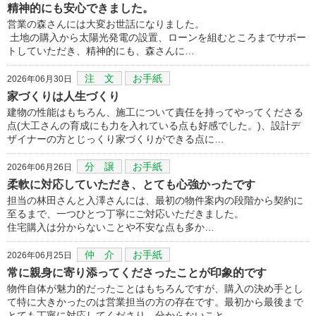
精神的にも安心できました。
営業の森さんには大変お世話になりました。
土地の購入から太陽光発電の設置、ローンを組むところまでサポー
トしていただき、精神的にも、森さんに…
注 文
お手紙
2026年06月30日
家づくりは人生づくり
建物の性能はもちろん、施工について責任を持ってやってくださる
点(大工さんの育成にも力を入れている点も好感でした。)、設計デ
ザイナーの方とじっくり家づくりができる点に…
分 譲
お手紙
2026年06月26日
柔軟に対応していただき、とても心強かったです
担当の林田さんと入澤さんには、最初の物件案内の段階から契約に
至るまで、一つひとつ丁寧にご対応いただきました。
住宅購入は分からないことや不安な点も多か…
仲 介
お手紙
2026年06月25日
常に親身に寄り添ってくださったことが印象的です
物件自体が魅力的だったことはもちろんですが、購入の決め手とし
て特に大きかったのは営業担当の方の存在です。最初から最後まで
とても丁寧に対応してくださり、分からないこと…