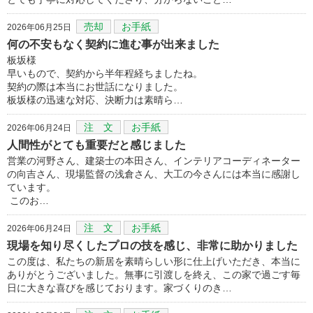
売却
お手紙
2026年06月25日
何の不安もなく契約に進む事が出来ました
板坂様
早いもので、契約から半年程経ちましたね。
契約の際は本当にお世話になりました。
板坂様の迅速な対応、決断力は素晴ら…
注 文
お手紙
2026年06月24日
人間性がとても重要だと感じました
営業の河野さん、建築士の本田さん、インテリアコーディネーター
の向吉さん、現場監督の浅倉さん、大工の今さんには本当に感謝し
ています。
このお…
注 文
お手紙
2026年06月24日
現場を知り尽くしたプロの技を感じ、非常に助かりました
この度は、私たちの新居を素晴らしい形に仕上げいただき、本当に
ありがとうございました。無事に引渡しを終え、この家で過ごす毎
日に大きな喜びを感じております。家づくりのき…