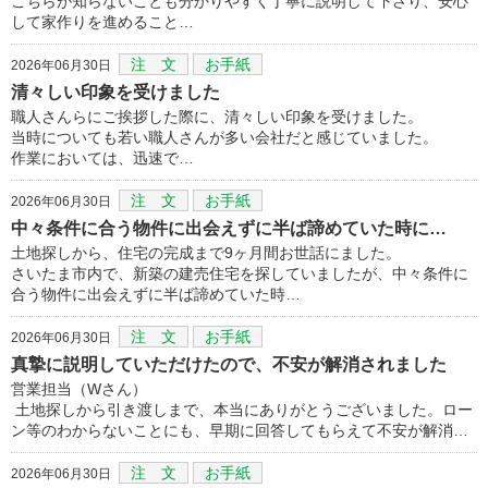
こちらが知らないことも分かりやすく丁寧に説明して下さり、安心
して家作りを進めること…
注 文
お手紙
2026年06月30日
清々しい印象を受けました
職人さんらにご挨拶した際に、清々しい印象を受けました。
当時についても若い職人さんが多い会社だと感じていました。
作業においては、迅速で…
注 文
お手紙
2026年06月30日
中々条件に合う物件に出会えずに半ば諦めていた時に…
土地探しから、住宅の完成まで9ヶ月間お世話にました。
さいたま市内で、新築の建売住宅を探していましたが、中々条件に
合う物件に出会えずに半ば諦めていた時…
注 文
お手紙
2026年06月30日
真摯に説明していただけたので、不安が解消されました
営業担当（Wさん）
土地探しから引き渡しまで、本当にありがとうございました。ロー
ン等のわからないことにも、早期に回答してもらえて不安が解消…
注 文
お手紙
2026年06月30日