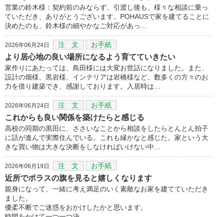
営業の鈴木様：契約前のみならず、引渡し後も、様々な相談に乗っ
ていただき、ありがとうございます。POHAUSで家を建てることに
決めたのも、鈴木様の細やかなご対応があっ…
注 文
お手紙
2026年06月24日
より居心地の良い場所になるよう育てていきたい
家作りにあたっては、島田様には大変お世話になりました。また、
設計の畑様、黒岩様、インテリアは岩橋様など、数多くの方々のお
力を借り建築でき、感謝しております。入居時は…
注 文
お手紙
2026年06月24日
これからも良い関係を築けたらと感じる
高校の同期の黒田に、ささいなことから相談をしたらとんとん拍子
に話が進んで実際住んでいる。これも縁かなと感じた。家という大
きな買い物は大きな決断をしなければいけない中…
注 文
お手紙
2026年06月19日
近所でポラスの旗を見ると嬉しくなります
親身になって、一緒に考え満足のいく素敵なお家を建てていただき
ました。
優柔不断でご迷惑をおかけしたかと思います。
時間をかけて一つ一つ決…