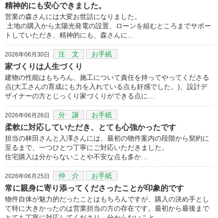
精神的にも安心できました。
営業の森さんには大変お世話になりました。
土地の購入から太陽光発電の設置、ローンを組むところまでサポー
トしていただき、精神的にも、森さんに…
注 文
お手紙
2026年06月30日
家づくりは人生づくり
建物の性能はもちろん、施工について責任を持ってやってくださる
点(大工さんの育成にも力を入れている点も好感でした。)、設計デ
ザイナーの方とじっくり家づくりができる点に…
分 譲
お手紙
2026年06月26日
柔軟に対応していただき、とても心強かったです
担当の林田さんと入澤さんには、最初の物件案内の段階から契約に
至るまで、一つひとつ丁寧にご対応いただきました。
住宅購入は分からないことや不安な点も多か…
仲 介
お手紙
2026年06月25日
常に親身に寄り添ってくださったことが印象的です
物件自体が魅力的だったことはもちろんですが、購入の決め手とし
て特に大きかったのは営業担当の方の存在です。最初から最後まで
とても丁寧に対応してくださり、分からないこと…