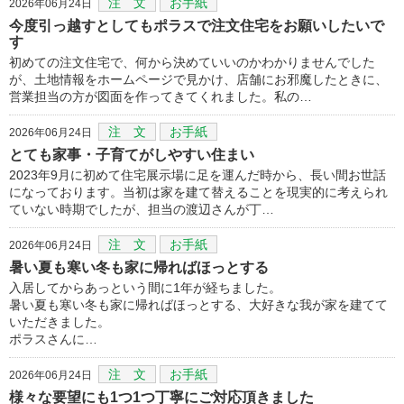
注 文
お手紙
2026年06月24日
今度引っ越すとしてもポラスで注文住宅をお願いしたいで
す
初めての注文住宅で、何から決めていいのかわかりませんでした
が、土地情報をホームページで見かけ、店舗にお邪魔したときに、
営業担当の方が図面を作ってきてくれました。私の…
注 文
お手紙
2026年06月24日
とても家事・子育てがしやすい住まい
2023年9月に初めて住宅展示場に足を運んだ時から、長い間お世話
になっております。当初は家を建て替えることを現実的に考えられ
ていない時期でしたが、担当の渡辺さんが丁…
注 文
お手紙
2026年06月24日
暑い夏も寒い冬も家に帰ればほっとする
入居してからあっという間に1年が経ちました。
暑い夏も寒い冬も家に帰ればほっとする、大好きな我が家を建てて
いただきました。
ポラスさんに…
注 文
お手紙
2026年06月24日
様々な要望にも1つ1つ丁寧にご対応頂きました