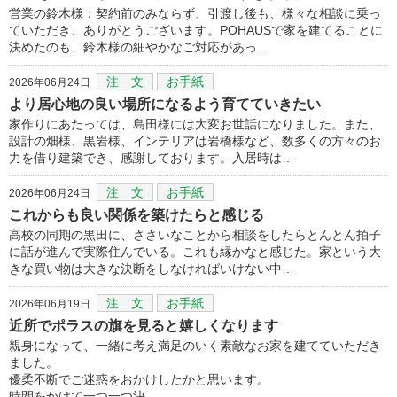
営業の鈴木様：契約前のみならず、引渡し後も、様々な相談に乗っ
ていただき、ありがとうございます。POHAUSで家を建てることに
決めたのも、鈴木様の細やかなご対応があっ…
注 文
お手紙
2026年06月24日
より居心地の良い場所になるよう育てていきたい
家作りにあたっては、島田様には大変お世話になりました。また、
設計の畑様、黒岩様、インテリアは岩橋様など、数多くの方々のお
力を借り建築でき、感謝しております。入居時は…
注 文
お手紙
2026年06月24日
これからも良い関係を築けたらと感じる
高校の同期の黒田に、ささいなことから相談をしたらとんとん拍子
に話が進んで実際住んでいる。これも縁かなと感じた。家という大
きな買い物は大きな決断をしなければいけない中…
注 文
お手紙
2026年06月19日
近所でポラスの旗を見ると嬉しくなります
親身になって、一緒に考え満足のいく素敵なお家を建てていただき
ました。
優柔不断でご迷惑をおかけしたかと思います。
時間をかけて一つ一つ決…