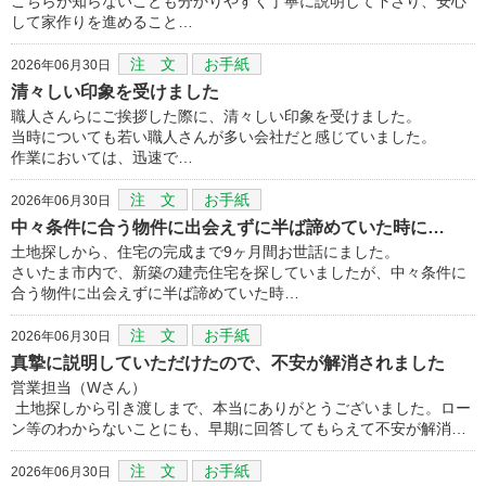
こちらが知らないことも分かりやすく丁寧に説明して下さり、安心
して家作りを進めること…
注 文
お手紙
2026年06月30日
清々しい印象を受けました
職人さんらにご挨拶した際に、清々しい印象を受けました。
当時についても若い職人さんが多い会社だと感じていました。
作業においては、迅速で…
注 文
お手紙
2026年06月30日
中々条件に合う物件に出会えずに半ば諦めていた時に…
土地探しから、住宅の完成まで9ヶ月間お世話にました。
さいたま市内で、新築の建売住宅を探していましたが、中々条件に
合う物件に出会えずに半ば諦めていた時…
注 文
お手紙
2026年06月30日
真摯に説明していただけたので、不安が解消されました
営業担当（Wさん）
土地探しから引き渡しまで、本当にありがとうございました。ロー
ン等のわからないことにも、早期に回答してもらえて不安が解消…
注 文
お手紙
2026年06月30日