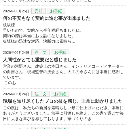
売却
お手紙
2026年06月25日
何の不安もなく契約に進む事が出来ました
板坂様
早いもので、契約から半年程経ちましたね。
契約の際は本当にお世話になりました。
板坂様の迅速な対応、決断力は素晴ら…
注 文
お手紙
2026年06月24日
人間性がとても重要だと感じました
営業の河野さん、建築士の本田さん、インテリアコーディネーター
の向吉さん、現場監督の浅倉さん、大工の今さんには本当に感謝し
ています。
このお…
注 文
お手紙
2026年06月24日
現場を知り尽くしたプロの技を感じ、非常に助かりました
この度は、私たちの新居を素晴らしい形に仕上げいただき、本当に
ありがとうございました。無事に引渡しを終え、この家で過ごす毎
日に大きな喜びを感じております。家づくりのき…