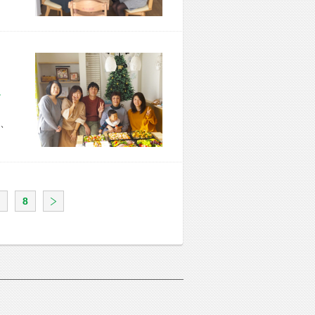
市 I様宅
、
8