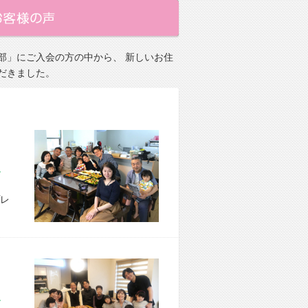
部」にご入会の方の中から、 新しいお住
だきました。
市 M様宅
レ
市 M様宅