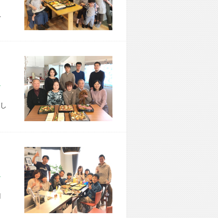
こ
市 B様宅
し
市 T様宅
用