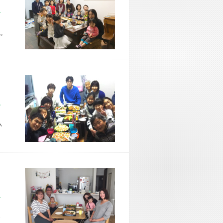
市 W様宅
。
市 M様宅
い
市 S様宅