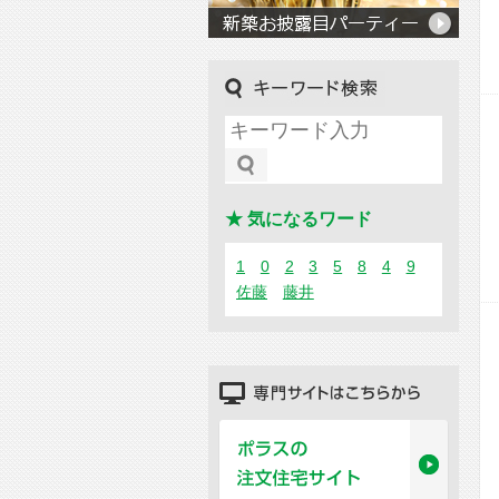
キーワード検索
★ 気になるワード
1
0
2
3
5
8
4
9
佐藤
藤井
専門サイトはこちらから