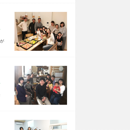
市 A様宅
が
市 I様宅
＜