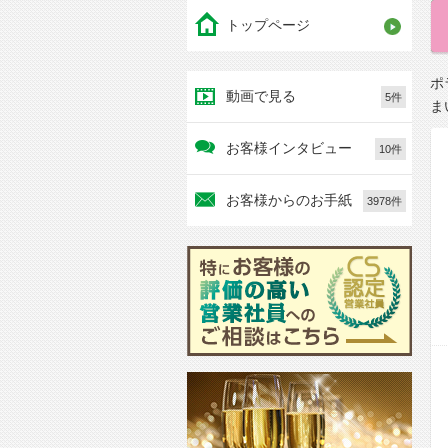
トップページ
ポ
動画で見る
5件
ま
お客様インタビュー
10件
お客様からのお手紙
3978件