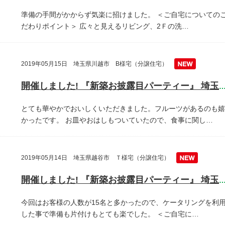
準備の手間がかからず気楽に招けました。
＜ご自宅についての
だわりポイント＞
広々と見えるリビング、2Ｆの洗…
2019年05月15日 埼玉県川越市 B様宅（分譲住宅）
開催しました! 『新築お披露目パーティー』 埼玉県川越
とても華やかでおいしくいただきました。フルーツがあるのも嬉
かったです。
お皿やおはしもついていたので、食事に関し…
2019年05月14日 埼玉県越谷市 Ｔ様宅（分譲住宅）
開催しました! 『新築お披露目パーティー』 埼玉県越谷
今回はお客様の人数が15名と多かったので、ケータリングを利
した事で準備も片付けもとても楽でした。
＜ご自宅に…