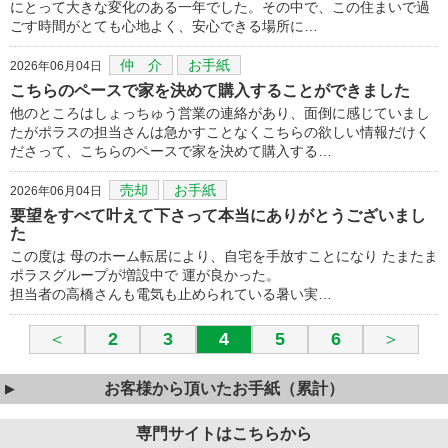
にとって大きな変化のある一年でした。その中で、この住まいで過
ごす時間がとても心地よく、安心できる場所に…
仲 介
お手紙
2026年06月04日
こちらのペースで家を決めて購入することができました
他のところはしょっちゅう営業の連絡があり、面倒に感じていまし
たがポラスの担当さんは急かすことなくこちらの欲しい情報だけく
ださって、こちらのペースで家を決めて購入する…
売却
お手紙
2026年06月04日
要望をすべて叶えて下さって本当にありがとうございまし
た
この度は 母のホーム転居により、自宅を手放すことになり たまたま
ポラスグループが増設中で 運が良かった。
担当者の高橋さんも電気も止められている暑い実…
＜
2
3
4
5
6
＞
お客様から頂いたお手紙（累計）
専門サイトはこちらから