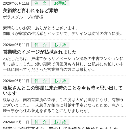
注 文
お手紙
2026年06月11日
美術館と言われるほど素敵
ポラスグループの皆様
素晴らしいお家、ありがとうございます。
間取りが家族の生活感とピッタリで、デザインは訪問の方々に美…
仲 介
お手紙
2026年06月11日
営業職のイメージが払拭されました
わたしたちは、戸建てからリノベーション済みの中古マンションに
引っ越しました。短い期間で何箇所も内覧し、公私共にお忙しい中
一緒に回ってくださった営業担当の方には最初か…
仲 介
お手紙
2026年06月11日
板坂さんとこの部屋に来た時のことを今も時々思い出して
います
板坂さん、南柏営業所の皆様、この度は大変お世話になり、有難う
ございました。一人息子が柏市に引越す予定となったため、急きょ
埼玉県から住み替えをすることになりましたが、…
仲 介
お手紙
2026年06月11日