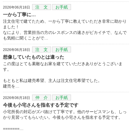
注 文
お手紙
2026年06月18日
一から丁寧に…
注文住宅で建てたため、一から丁寧に教えていただき非常に助かり
ました！
なにより、営業担当の方のレスポンスの速さがピカイチで、なんで
も気軽に聞くことがで…
注 文
お手紙
2026年06月18日
想像していたものとは違った
この度はとても素敵なお家を建てていただきありがとうございま
す。
もともと私は建売希望、主人は注文住宅希望でした。
建売を…
仲 介
お手紙
2026年06月18日
今後も小宅さんを指名する予定です
小宅所長の対応がズバ抜けて丁寧です。他のサービスマンも、しっ
かり見習ってもらいたい。今後も小宅さんを指名する予定です。
=======…