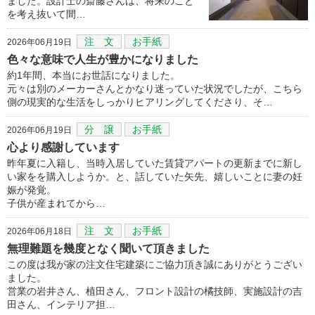
ました。設計士の斎藤さんは、将来のこと
を考え抜いて間…
注 文
お手紙
2026年06月19日
色々な意味で人生が豊かになりました
約1年間、本当にお世話になりました。
元々は別のメーカーさんとかなり迷っていた状況でしたが、こちら
側の現実的な生活をしっかりヒアリングしてくださり、そ…
分 譲
お手紙
2026年06月19日
心より感謝しています
昨年夏に入籍し、当時入居していた賃貸アパートの更新までに新し
い家をを購入しようか。と、話していた矢先、嬉しいことに妻の妊
娠が発覚。
子供が産まれてから…
注 文
お手紙
2026年06月18日
無理難題を幾度となく聞いて頂きました
この度は我が家の注文住宅建築にご協力頂き誠にありがとうござい
ました。
営業の岩井さん、植田さん、フロント設計の橘技師、実施設計の吉
田さん、インテリア担…