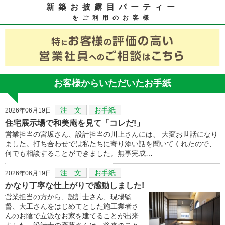
新築お披露目パーティー
をご利用のお客様
お客様からいただいたお手紙
注 文
お手紙
2026年06月19日
住宅展示場で和美庵を見て「コレだ!」
営業担当の宮坂さん、設計担当の川上さんには、 大変お世話になり
ました。打ち合わせでは私たちに寄り添い話を聞いてくれたので、
何でも相談することができました。無事完成…
注 文
お手紙
2026年06月19日
かなり丁寧な仕上がりで感動しました!
営業担当の方から、設計士さん、現場監
督、大工さんをはじめてとした施工業者さ
んのお陰で立派なお家を建てることが出来