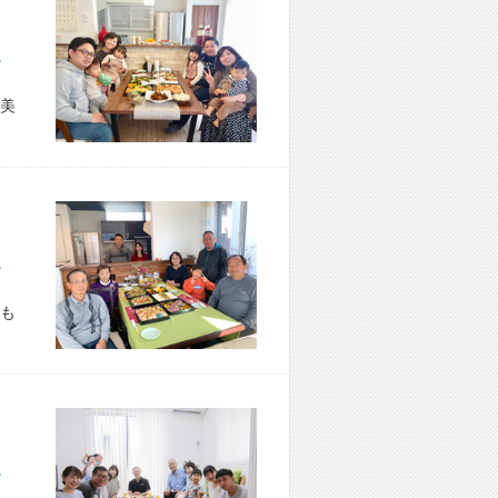
市 S様宅
美
市 T様宅
も
市 M様宅