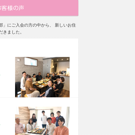
部」にご入会の方の中から、 新しいお住
だきました。
市 M様宅
市 M様宅