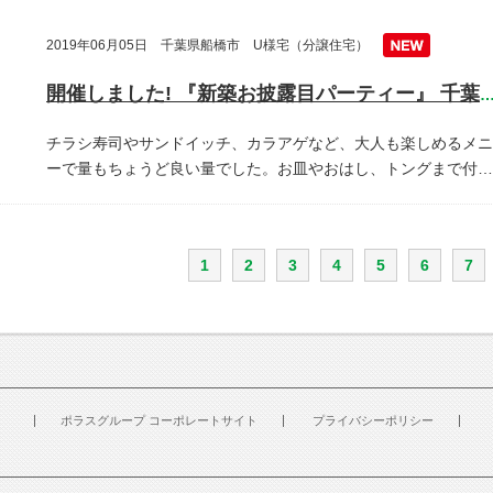
2019年06月05日 千葉県船橋市 U様宅（分譲住宅）
開催しました! 『新築お披露目パーティー』 千葉県船橋
チラシ寿司やサンドイッチ、カラアゲなど、大人も楽しめるメニ
ーで量もちょうど良い量でした。お皿やおはし、トングまで付…
1
2
3
4
5
6
7
ポラスグループ コーポレートサイト
プライバシーポリシー