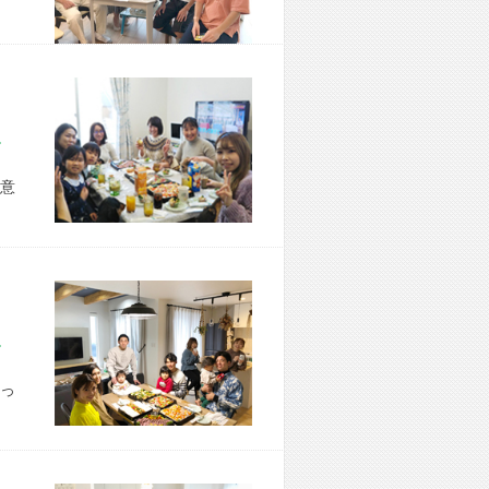
市 H様宅
意
市 S様宅
っ