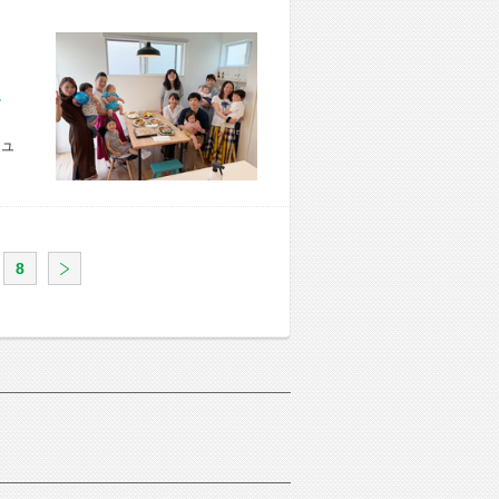
市 U様宅
ュ
8