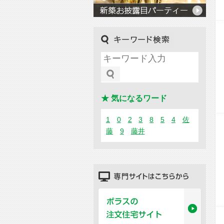
キーワード検索
★ 気になるワード
1
0
2
3
8
5
4
佐
藤
9
藤井
専門サイトはこちらから