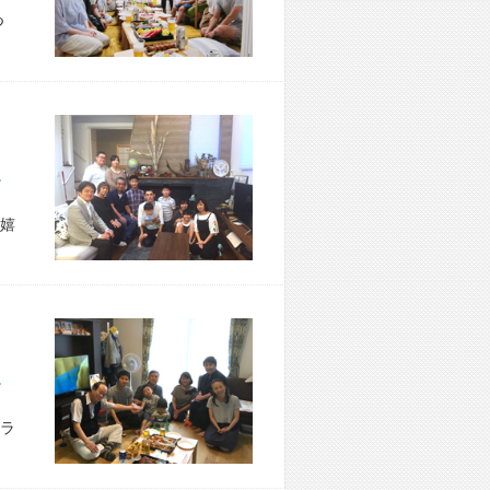
つ
区 Y様宅
嬉
市 M様宅
ラ