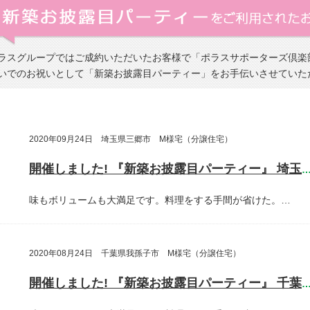
ラスグループではご成約いただいたお客様で「ポラスサポーターズ倶楽
いでのお祝いとして「新築お披露目パーティー」をお手伝いさせていた
2020年09月24日 埼玉県三郷市 M様宅（分譲住宅）
開催しました! 『新築お披露目パーティー』 埼玉県三郷
味もボリュームも大満足です。料理をする手間が省けた。…
2020年08月24日 千葉県我孫子市 M様宅（分譲住宅）
開催しました! 『新築お披露目パーティー』 千葉県我孫子