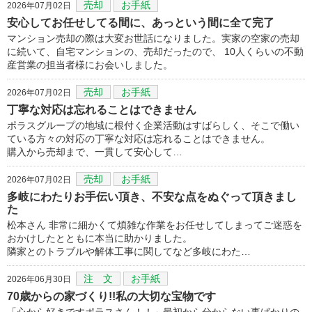
売却
お手紙
2026年07月02日
安心してお任せしてる間に、あっという間に全て完了
マンション売却の際は大変お世話になりました。実家の空家の売却
に続いて、自宅マンションの、売却だったので、 10人くらいの不動
産営業の担当者様にお会いしました。
売却
お手紙
2026年07月02日
丁寧な対応は忘れることはできません
ポラスグループの地域に根付く企業活動はすばらしく、そこで働い
ている方々の対応の丁寧な対応は忘れることはできません。
購入から売却まで、一貫して安心して…
売却
お手紙
2026年07月02日
多岐にわたりお手伝い頂き、不安な点をぬぐって頂きまし
た
松本さん 非常に細かくて煩雑な作業をお任せしてしまってご迷惑を
おかけしたとともに本当に助かりました。
隣家とのトラブルや解体工事に関してなど多岐にわた…
注 文
お手紙
2026年06月30日
70歳からの家づくり!!私の大切な宝物です
「心から好きですポラスさん！！」最初から分からない事ばかりの