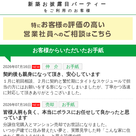
新築お披露目パーティー
をご利用のお客様
お客様からいただいたお手紙
仲 介
お手紙
2026年07月16日
NEW
契約後も親身になって頂き、安心しています
１月に初回相談、２月に契約と繁忙期にタイトなスケジュールで担
当の方にはお願いをする形になってしまいましたが、丁寧かつ迅速
に対応して頂きありがとうございました。
売却
お手紙
2026年07月16日
NEW
皆様人柄も良く、本当にポラスにお任せして良かったと思
っています
分譲住宅購入とマンション売却でお世話になりました。
いつか戸建てに住み替えたい夢と、実際見学した時「こんな家に住
めたら夢のようだなあ」 と思う設備や細…