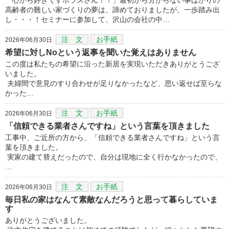
高齢者の難しい家づくりの夢は、諦めておりましたが、一歩踏み出
し・・・！セミナーに参加して、沢山の会社の中…
注 文
お手紙
2026年06月30日
希望に対しNoという返事を聞いた覚えはありません
この度は私たちの希望に沿った新居を実現いただきありがとうござ
いました。
夫婦間で意見のすり合わせが足りなかったなど、思い返せば至らな
かった…
注 文
お手紙
2026年06月30日
「信頼できる業者さんですね」という言葉を頂きました
工事中、ご近所の方から、「信頼できる業者さんですね」という言
葉を頂きました。
実家の建て替えだったので、自分は現地に全く行かなかったので、
…
注 文
お手紙
2026年06月30日
毎日私の家はなんて素敵なんだろうと思って暮らしていま
す
ありがとうございました。