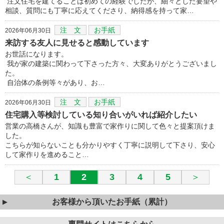
注文住宅を建てることは初めての経験でしたが、細々とした要望や
相談、質問にも丁寧に応えてくださり、納得感を持って家…
注 文
お手紙
2026年06月30日
来訪する友人に見せると感動しています
お世話になります。
我が家の建築に関わって下さった方々、大変ありがとうございまし
た。
自治体の条例等々があり、お…
注 文
お手紙
2026年06月30日
住宅購入等検討している知り合いがいれば紹介したい
営業の高橋さんが、知識も豊富で家作りに関して色々と提案頂けま
した。
こちらが知らないことも分かりやすく丁寧に説明して下さり、安心
して家作りを進めること…
＜
1
2
3
4
5
＞
お客様から頂いたお手紙（累計）