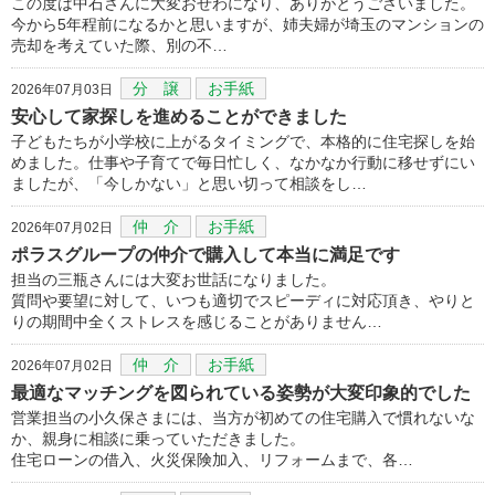
この度は中石さんに大変おせわになり、ありがとうございました。
今から5年程前になるかと思いますが、姉夫婦が埼玉のマンションの
売却を考えていた際、別の不…
分 譲
お手紙
2026年07月03日
安心して家探しを進めることができました
子どもたちが小学校に上がるタイミングで、本格的に住宅探しを始
めました。仕事や子育てで毎日忙しく、なかなか行動に移せずにい
ましたが、「今しかない」と思い切って相談をし…
仲 介
お手紙
2026年07月02日
ポラスグループの仲介で購入して本当に満足です
担当の三瓶さんには大変お世話になりました。
質問や要望に対して、いつも適切でスピーディに対応頂き、やりと
りの期間中全くストレスを感じることがありません…
仲 介
お手紙
2026年07月02日
最適なマッチングを図られている姿勢が大変印象的でした
営業担当の小久保さまには、当方が初めての住宅購入で慣れないな
か、親身に相談に乗っていただきました。
住宅ローンの借入、火災保険加入、リフォームまで、各…