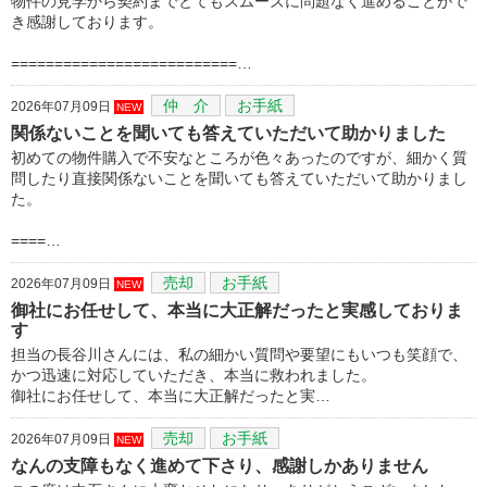
物件の見学から契約までとてもスムーズに問題なく進めることがで
き感謝しております。
==========================…
仲 介
お手紙
2026年07月09日
NEW
関係ないことを聞いても答えていただいて助かりました
初めての物件購入で不安なところが色々あったのですが、細かく質
問したり直接関係ないことを聞いても答えていただいて助かりまし
た。
====…
売却
お手紙
2026年07月09日
NEW
御社にお任せして、本当に大正解だったと実感しておりま
す
担当の長谷川さんには、私の細かい質問や要望にもいつも笑顔で、
かつ迅速に対応していただき、本当に救われました。
御社にお任せして、本当に大正解だったと実…
売却
お手紙
2026年07月09日
NEW
なんの支障もなく進めて下さり、感謝しかありません