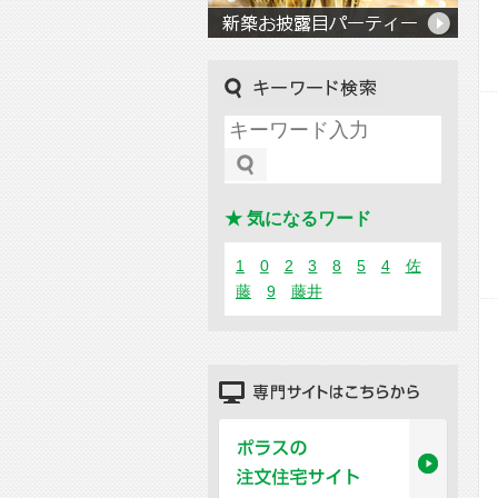
キーワード検索
★ 気になるワード
1
0
2
3
8
5
4
佐
藤
9
藤井
専門サイトはこちらから