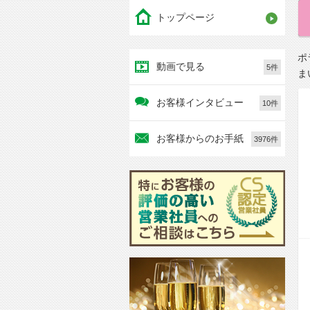
トップページ
ポ
動画で見る
5件
ま
お客様インタビュー
10件
お客様からのお手紙
3976件