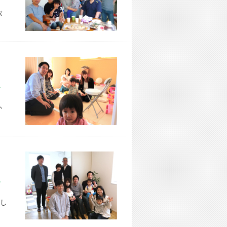
パ
市 T様宅
か
区 A様宅
し