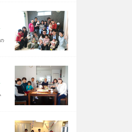
市 T様宅
の
市 K様宅
い