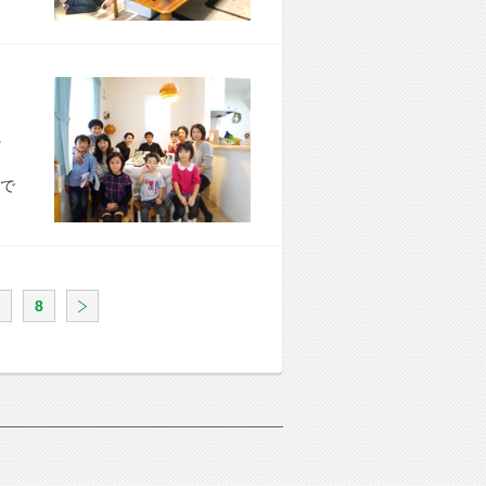
市 K様宅
で
8