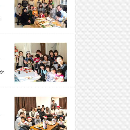
市 H様宅
ス
市 T様宅
か
市 K様宅