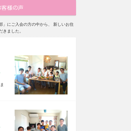
部」にご入会の方の中から、 新しいお住
だきました。
市 E様宅
ま
区 S様宅