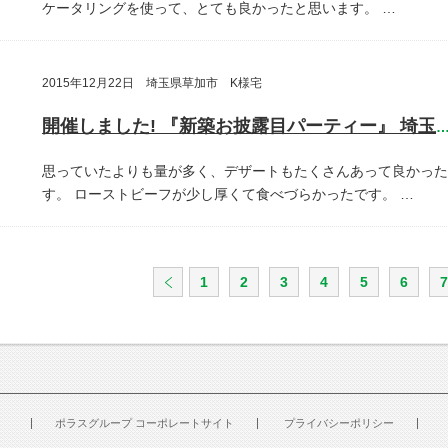
ケータリングを使って、とても良かったと思います。
…
2015年12月22日 埼玉県草加市 K様宅
開催しました! 『新築お披露目パーティー』 埼玉県草加
思っていたよりも量が多く、デザートもたくさんあって良かった
す。
ローストビーフが少し厚くて食べづらかったです。
…
1
2
3
4
5
6
7
ポラスグループ コーポレートサイト
プライバシーポリシー