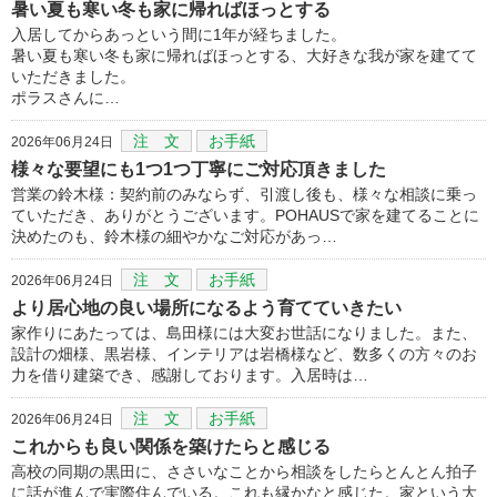
暑い夏も寒い冬も家に帰ればほっとする
入居してからあっという間に1年が経ちました。
暑い夏も寒い冬も家に帰ればほっとする、大好きな我が家を建てて
いただきました。
ポラスさんに…
注 文
お手紙
2026年06月24日
様々な要望にも1つ1つ丁寧にご対応頂きました
営業の鈴木様：契約前のみならず、引渡し後も、様々な相談に乗っ
ていただき、ありがとうございます。POHAUSで家を建てることに
決めたのも、鈴木様の細やかなご対応があっ…
注 文
お手紙
2026年06月24日
より居心地の良い場所になるよう育てていきたい
家作りにあたっては、島田様には大変お世話になりました。また、
設計の畑様、黒岩様、インテリアは岩橋様など、数多くの方々のお
力を借り建築でき、感謝しております。入居時は…
注 文
お手紙
2026年06月24日
これからも良い関係を築けたらと感じる
高校の同期の黒田に、ささいなことから相談をしたらとんとん拍子
に話が進んで実際住んでいる。これも縁かなと感じた。家という大