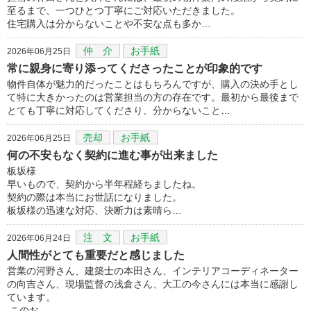
至るまで、一つひとつ丁寧にご対応いただきました。
住宅購入は分からないことや不安な点も多か…
仲 介
お手紙
2026年06月25日
常に親身に寄り添ってくださったことが印象的です
物件自体が魅力的だったことはもちろんですが、購入の決め手とし
て特に大きかったのは営業担当の方の存在です。最初から最後まで
とても丁寧に対応してくださり、分からないこと…
売却
お手紙
2026年06月25日
何の不安もなく契約に進む事が出来ました
板坂様
早いもので、契約から半年程経ちましたね。
契約の際は本当にお世話になりました。
板坂様の迅速な対応、決断力は素晴ら…
注 文
お手紙
2026年06月24日
人間性がとても重要だと感じました
営業の河野さん、建築士の本田さん、インテリアコーディネーター
の向吉さん、現場監督の浅倉さん、大工の今さんには本当に感謝し
ています。
このお…