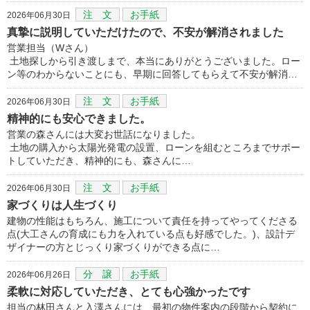
注 文
お手紙
2026年06月30日
真摯に説明していただけたので、不安が解消されました
営業担当（Wさん）
土地探しから引き渡しまで、本当にありがとうございました。ロー
ン等のわからないことにも、早期に回答してもらえて不安が解消…
注 文
お手紙
2026年06月30日
精神的にも安心できました。
営業の森さんには大変お世話になりました。
土地の購入から太陽光発電の設置、ローンを組むところまでサポー
トしていただき、精神的にも、森さんに…
注 文
お手紙
2026年06月30日
家づくりは人生づくり
建物の性能はもちろん、施工について責任を持ってやってくださる
点(大工さんの育成にも力を入れている点も好感でした。)、設計デ
ザイナーの方とじっくり家づくりができる点に…
分 譲
お手紙
2026年06月26日
柔軟に対応していただき、とても心強かったです
担当の林田さんと入澤さんには、最初の物件案内の段階から契約に