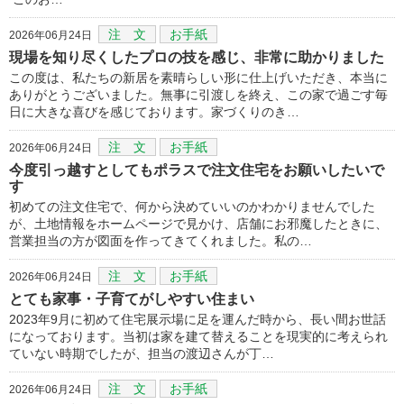
注 文
お手紙
2026年06月24日
現場を知り尽くしたプロの技を感じ、非常に助かりました
この度は、私たちの新居を素晴らしい形に仕上げいただき、本当に
ありがとうございました。無事に引渡しを終え、この家で過ごす毎
日に大きな喜びを感じております。家づくりのき…
注 文
お手紙
2026年06月24日
今度引っ越すとしてもポラスで注文住宅をお願いしたいで
す
初めての注文住宅で、何から決めていいのかわかりませんでした
が、土地情報をホームページで見かけ、店舗にお邪魔したときに、
営業担当の方が図面を作ってきてくれました。私の…
注 文
お手紙
2026年06月24日
とても家事・子育てがしやすい住まい
2023年9月に初めて住宅展示場に足を運んだ時から、長い間お世話
になっております。当初は家を建て替えることを現実的に考えられ
ていない時期でしたが、担当の渡辺さんが丁…
注 文
お手紙
2026年06月24日