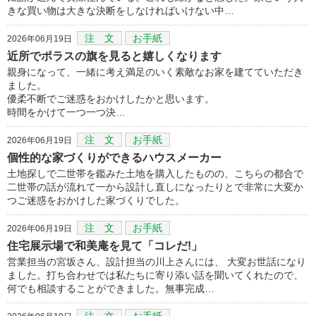
きな買い物は大きな決断をしなければいけない中…
注 文
お手紙
2026年06月19日
近所でポラスの旗を見ると嬉しくなります
親身になって、一緒に考え満足のいく素敵なお家を建てていただき
ました。
優柔不断でご迷惑をおかけしたかと思います。
時間をかけて一つ一つ決…
注 文
お手紙
2026年06月19日
個性的な家づくりができるハウスメーカー
土地探しで二世帯を鑑みた土地を購入したものの、こちらの都合で
二世帯の話が流れて一から設計し直しになったりとで非常に大変か
つご迷惑をおかけした家づくりでした。
注 文
お手紙
2026年06月19日
住宅展示場で和美庵を見て「コレだ!」
営業担当の宮坂さん、設計担当の川上さんには、 大変お世話になり
ました。打ち合わせでは私たちに寄り添い話を聞いてくれたので、
何でも相談することができました。無事完成…
注 文
お手紙