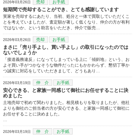
売却
お手紙
2026年03月26日
短期間で売却することができ、とても感謝しています
実家を売却するにあたり、当初、処分と一体で買取していただくこ
とを考えていましたが、査定額が著しく低くなり、仲介の方が有利
ではないか、という助言をいただき、仲介で販売…
売却
お手紙
2026年03月26日
まさに「売り手よし、買い手よし」の取引になったのでは
ないでしょうか
「接道義務違反」になってしまっている上に「傾斜地」という、お
よそ買い手がつかなそうな物件だったにもかかわらず、懇切丁寧か
つ誠実に対応をしていただきまして、どうもあり…
仲 介
お手紙
2026年03月19日
安心できる、と家族一同感じて御社にお任せすることに決
めました
土地売却で初めて関わりました。相見積もりを取りましたが、他社
よりも御社のご担当者の方が安心できる、と家族一同感じて御社に
お任せすることに決めました。
…
仲 介
お手紙
2026年03月19日