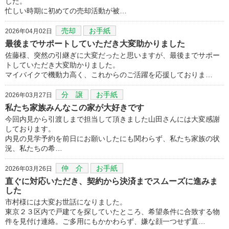
した。
忙しい時期に初めての売却活動が被…
売却
お手紙
2026年04月02日
最後までサポートしていただき大変助かりました
佐藤様、突然の引継ぎに大変だったと思いますが、最後までサポー
トしていただき大変助かりました。
マイバイクで機動力高く、これからのご活躍を応援しておりま…
分 譲
お手紙
2026年03月27日
私たち家族みんなこの家が大好きです
今回内見から引渡しまで担当して頂きました山田さんには大変感謝
しております。
内見の見学予約を前日にお願いしたにも関わらず、私たち家族の状
況、私たちの希…
仲 介
お手紙
2026年03月26日
直ぐに対応いただき、契約から決済までスムーズに進みま
した
市村様には大変お世話になりました。
東京２３区内で戸建てを探していたところ、希望条件に合致する物
件を見付け連絡。ご多用にもかかわらず、嫌な顔一つせず直…