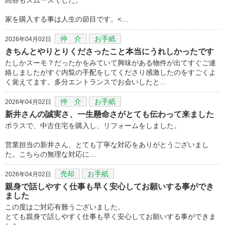
家を購入する事は人生の節目です。<…
仲 介
お手紙
2026年04月02日
きちんとやりとりくださったこと本当にうれしかったです
たしかスーモ？だったかをみていて興味がある物件が出てすぐご連
絡しましたがすぐ内覧の手配をしてくださり感激したのをすごくよ
く覚えてます。多分エントランスでお会いしたと…
仲 介
お手紙
2026年04月02日
新井さんの誠実さ、一生懸命さがとても伝わって来ました
ポラスで、中古住宅を購入し、リフォームをしました。
営業担当の新井さん、とても丁寧な対応をありがとうございまし
た。こちらの無理な対応に…
売却
お手紙
2026年04月02日
親身で話しやすく仕事も早く安心してお願いする事ができ
ました
この度はご対応有難うございました。
とても親身で話しやすく仕事も早く安心してお願いする事ができま