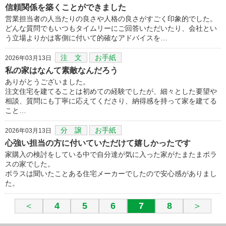
信頼関係を築くことができました
営業担当者の人当たりの良さや人格の良さがすごく印象的でした。
どんな質問でもいつもタイムリーにご回答いただいたり、会社とい
う立場よりかは客側に付いて的確なアドバイスを…
注 文
お手紙
2026年03月13日
私の家はなんて素敵なんだろう
ありがとうございました。
注文住宅を建てることは初めての経験でしたが、細々とした要望や
相談、質問にも丁寧に応えてくださり、納得感を持って家を建てる
こと…
分 譲
お手紙
2026年03月13日
心強い担当の方に付いていただけて嬉しかったです
家購入の検討をしている中で自分達が気に入った家がたまたまポラ
スの家でした。
ポラスは聞いたことある住宅メーカーでしたので安心感がありまし
た。
＜
4
5
6
7
8
＞