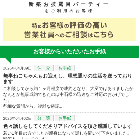
新築お披露目パーティー
をご利用のお客様
お客様からいただいたお手紙
仲 介
お手紙
2026年04月09日
無事ねこちゃんもお迎えし、理想通りの生活を送っており
ます
ご相談してから約１ヶ月程度で成約となり、大変ではありましたが
なんとか無事成約できたのは中石様の迅速なご対応のおかげでし
た。
些細な質問から、複雑な確認…
分 譲
お手紙
2026年04月02日
色々話しをしてくださりアドバイスを頂き感謝しています
若い1年目の方でしたが親身になって話しを聞いて下さいました。
回答もスムーズでした。