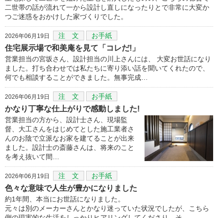
二世帯の話が流れて一から設計し直しになったりとで非常に大変か
つご迷惑をおかけした家づくりでした。
注 文
お手紙
2026年06月19日
住宅展示場で和美庵を見て「コレだ!」
営業担当の宮坂さん、設計担当の川上さんには、 大変お世話になり
ました。打ち合わせでは私たちに寄り添い話を聞いてくれたので、
何でも相談することができました。無事完成…
注 文
お手紙
2026年06月19日
かなり丁寧な仕上がりで感動しました!
営業担当の方から、設計士さん、現場監
督、大工さんをはじめてとした施工業者さ
んのお陰で立派なお家を建てることが出来
ました。設計士の斎藤さんは、将来のこと
を考え抜いて間…
注 文
お手紙
2026年06月19日
色々な意味で人生が豊かになりました
約1年間、本当にお世話になりました。
元々は別のメーカーさんとかなり迷っていた状況でしたが、こちら
側の現実的な生活をしっかりヒアリングしてくださり、そ…