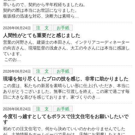
早いもので、契約から半年程経ちましたね。
契約の際は本当にお世話になりました。
板坂様の迅速な対応、決断力は素晴ら…
注 文
お手紙
2026年06月24日
人間性がとても重要だと感じました
営業の河野さん、建築士の本田さん、インテリアコーディネーター
の向吉さん、現場監督の浅倉さん、大工の今さんには本当に感謝し
ています。
このお…
注 文
お手紙
2026年06月24日
現場を知り尽くしたプロの技を感じ、非常に助かりました
この度は、私たちの新居を素晴らしい形に仕上げいただき、本当に
ありがとうございました。無事に引渡しを終え、この家で過ごす毎
日に大きな喜びを感じております。家づくりのき…
注 文
お手紙
2026年06月24日
今度引っ越すとしてもポラスで注文住宅をお願いしたいで
す
初めての注文住宅で、何から決めていいのかわかりませんでした
が、土地情報をホームページで見かけ、店舗にお邪魔したときに、