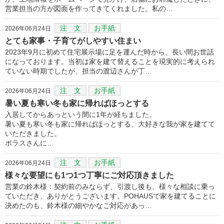
営業担当の方が図面を作ってきてくれました。私の…
注 文
お手紙
2026年06月24日
とても家事・子育てがしやすい住まい
2023年9月に初めて住宅展示場に足を運んだ時から、長い間お世話
になっております。当初は家を建て替えることを現実的に考えられ
ていない時期でしたが、担当の渡辺さんが丁…
注 文
お手紙
2026年06月24日
暑い夏も寒い冬も家に帰ればほっとする
入居してからあっという間に1年が経ちました。
暑い夏も寒い冬も家に帰ればほっとする、大好きな我が家を建てて
いただきました。
ポラスさんに…
注 文
お手紙
2026年06月24日
様々な要望にも1つ1つ丁寧にご対応頂きました
営業の鈴木様：契約前のみならず、引渡し後も、様々な相談に乗っ
ていただき、ありがとうございます。POHAUSで家を建てることに
決めたのも、鈴木様の細やかなご対応があっ…