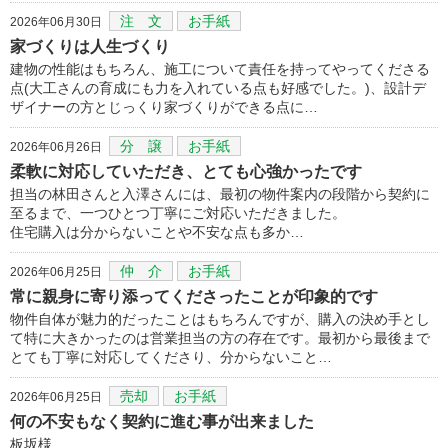
注 文
お手紙
2026年06月30日
家づくりは人生づくり
建物の性能はもちろん、施工について責任を持ってやってくださる
点(大工さんの育成にも力を入れている点も好感でした。)、設計デ
ザイナーの方とじっくり家づくりができる点に…
分 譲
お手紙
2026年06月26日
柔軟に対応していただき、とても心強かったです
担当の林田さんと入澤さんには、最初の物件案内の段階から契約に
至るまで、一つひとつ丁寧にご対応いただきました。
住宅購入は分からないことや不安な点も多か…
仲 介
お手紙
2026年06月25日
常に親身に寄り添ってくださったことが印象的です
物件自体が魅力的だったことはもちろんですが、購入の決め手とし
て特に大きかったのは営業担当の方の存在です。最初から最後まで
とても丁寧に対応してくださり、分からないこと…
売却
お手紙
2026年06月25日
何の不安もなく契約に進む事が出来ました
板坂様