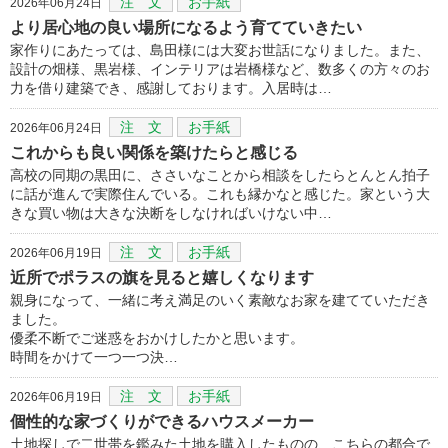
注 文
お手紙
2026年06月24日
より居心地の良い場所になるよう育てていきたい
家作りにあたっては、島田様には大変お世話になりました。また、
設計の畑様、黒岩様、インテリアは岩橋様など、数多くの方々のお
力を借り建築でき、感謝しております。入居時は…
注 文
お手紙
2026年06月24日
これからも良い関係を築けたらと感じる
高校の同期の黒田に、ささいなことから相談をしたらとんとん拍子
に話が進んで実際住んでいる。これも縁かなと感じた。家という大
きな買い物は大きな決断をしなければいけない中…
注 文
お手紙
2026年06月19日
近所でポラスの旗を見ると嬉しくなります
親身になって、一緒に考え満足のいく素敵なお家を建てていただき
ました。
優柔不断でご迷惑をおかけしたかと思います。
時間をかけて一つ一つ決…
注 文
お手紙
2026年06月19日
個性的な家づくりができるハウスメーカー
土地探しで二世帯を鑑みた土地を購入したものの、こちらの都合で