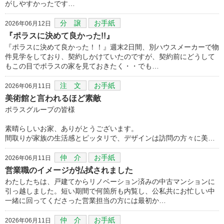
がしやすかったです…
分 譲
お手紙
2026年06月12日
『ポラスに決めて良かった!!』
『ポラスに決めて良かった！！』週末2日間、別ハウスメーカーで物
件見学をしており、契約しかけていたのですが、契約前にどうして
もこの目でポラスの家を見ておきたく・・でも…
注 文
お手紙
2026年06月11日
美術館と言われるほど素敵
ポラスグループの皆様
素晴らしいお家、ありがとうございます。
間取りが家族の生活感とピッタリで、デザインは訪問の方々に美…
仲 介
お手紙
2026年06月11日
営業職のイメージが払拭されました
わたしたちは、戸建てからリノベーション済みの中古マンションに
引っ越しました。短い期間で何箇所も内覧し、公私共にお忙しい中
一緒に回ってくださった営業担当の方には最初か…
仲 介
お手紙
2026年06月11日