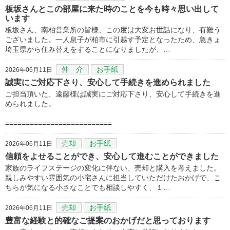
板坂さんとこの部屋に来た時のことを今も時々思い出して
います
板坂さん、南柏営業所の皆様、この度は大変お世話になり、有難う
ございました。一人息子が柏市に引越す予定となったため、急きょ
埼玉県から住み替えをすることになりましたが、…
仲 介
お手紙
2026年06月11日
誠実にご対応下さり、安心して手続きを進められました
ご担当頂いた、遠藤様は誠実にご対応下さり、安心して手続きを進
められました。
==========================
売却
お手紙
2026年06月11日
信頼をよせることができ、安心して進むことができました
家族のライフステージの変化に伴ない、売却と購入を考えました。
親しみやすい雰囲気の小宅さんに担当していただけたおかげで、こ
ちらが気になる小さなことでも相談しやすく、１…
売却
お手紙
2026年06月11日
豊富な経験と的確なご提案のおかげだと思っております