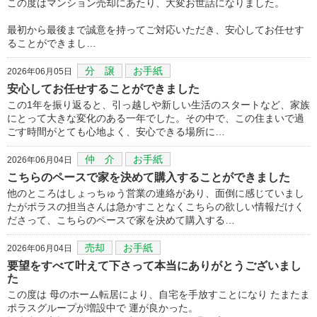
この度はマンション売却にあたり、大変お世話になりました。
最初から最後まで誠意を持ってご対応いただき、安心してお任せす
ることができまし…
分 譲
お手紙
2026年06月05日
安心してお任せすることができました
この1年を振り返ると、引っ越しや新しい生活のスタートなど、家族
にとって大きな変化のある一年でした。その中で、この住まいで過
ごす時間がとても心地よく、安心できる場所に…
仲 介
お手紙
2026年06月04日
こちらのペースで家を決めて購入することができました
他のところはしょっちゅう営業の連絡があり、面倒に感じていまし
たがポラスの担当さんは急かすことなくこちらの欲しい情報だけく
ださって、こちらのペースで家を決めて購入する…
売却
お手紙
2026年06月04日
要望をすべて叶えて下さって本当にありがとうございまし
た
この度は 母のホーム転居により、自宅を手放すことになり たまたま
ポラスグループが増設中で 運が良かった。