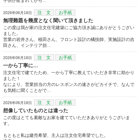
子供が産まれてから…
注 文
お手紙
2026年06月18日
無理難題を幾度となく聞いて頂きました
この度は我が家の注文住宅建築にご協力頂き誠にありがとうござい
ました。
営業の岩井さん、植田さん、フロント設計の橘技師、実施設計の吉
田さん、インテリア担…
注 文
お手紙
2026年06月18日
一から丁寧に…
注文住宅で建てたため、一から丁寧に教えていただき非常に助かり
ました！
なにより、営業担当の方のレスポンスの速さがピカイチで、なんで
も気軽に聞くことがで…
注 文
お手紙
2026年06月18日
想像していたものとは違った
この度はとても素敵なお家を建てていただきありがとうございま
す。
もともと私は建売希望、主人は注文住宅希望でした。