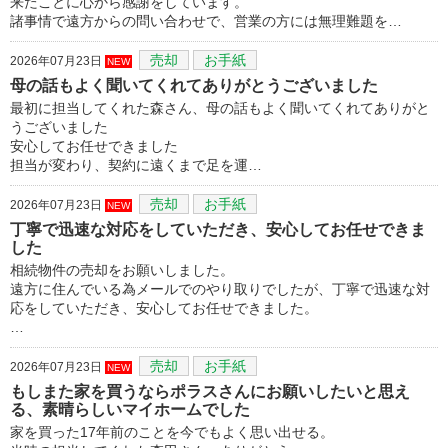
来たことに心から感謝をしています。
諸事情で遠方からの問い合わせで、営業の方には無理難題を…
売却
お手紙
2026年07月23日
NEW
母の話もよく聞いてくれてありがとうございました
最初に担当してくれた森さん、母の話もよく聞いてくれてありがと
うございました
安心してお任せできました
担当が変わり、契約に遠くまで足を運…
売却
お手紙
2026年07月23日
NEW
丁寧で迅速な対応をしていただき、安心してお任せできま
した
相続物件の売却をお願いしました。
遠方に住んでいる為メールでのやり取りでしたが、丁寧で迅速な対
応をしていただき、安心してお任せできました。
…
売却
お手紙
2026年07月23日
NEW
もしまた家を買うならポラスさんにお願いしたいと思え
る、素晴らしいマイホームでした
家を買った17年前のことを今でもよく思い出せる。