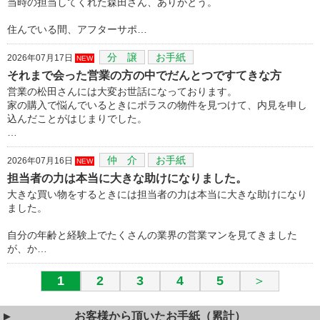
当時の担当してくれた森田さん、ありがとう。
住んでいる間、アフターサポ…
分 譲
お手紙
2026年07月17日
NEW
それまで会った営業の方の中でだんとつですてきな方
営業の松田さんには大変お世話になっております。
家の購入で悩んでいるときにポラスの物件を見つけて、内見を申し
込んだことがはじまりでした。
…
仲 介
お手紙
2026年07月16日
NEW
担当者の力は本当に大きな助けになりました。
大きな買い物をするときには担当者の力は本当に大きな助けになり
ました。
自分の年齢と経験上でたくさんの業界の営業マンを見てきました
が、か…
1
2
3
4
5
＞
お客様から頂いたお手紙（累計）