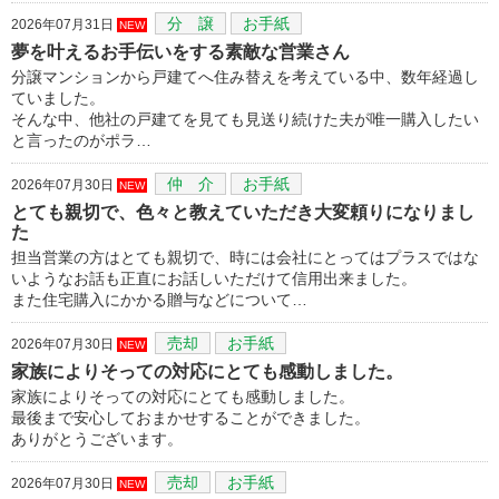
分 譲
お手紙
2026年07月31日
NEW
夢を叶えるお手伝いをする素敵な営業さん
分譲マンションから戸建てへ住み替えを考えている中、数年経過し
ていました。
そんな中、他社の戸建てを見ても見送り続けた夫が唯一購入したい
と言ったのがポラ…
仲 介
お手紙
2026年07月30日
NEW
とても親切で、色々と教えていただき大変頼りになりまし
た
担当営業の方はとても親切で、時には会社にとってはプラスではな
いようなお話も正直にお話しいただけて信用出来ました。
また住宅購入にかかる贈与などについて…
売却
お手紙
2026年07月30日
NEW
家族によりそっての対応にとても感動しました。
家族によりそっての対応にとても感動しました。
最後まで安心しておまかせすることができました。
ありがとうございます。
売却
お手紙
2026年07月30日
NEW