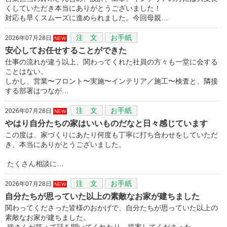
くしていただき本当にありがとうございました！
対応も早くスムーズに進められました。今回母親…
注 文
お手紙
2026年07月28日
NEW
安心してお任せすることができた
仕事の流れが違う以上、関わってくれた社員の方々も一堂に会する
ことはない。
しかし、営業〜フロント〜実施〜インテリア／施工〜検査と、隣接
する部署はつなが…
注 文
お手紙
2026年07月28日
NEW
やはり自分たちの家はいいものだなと日々感じています
この度は、家づくりにあたり何度も丁寧に打ち合わせをしていただ
き、本当にありがとうございました。
たくさん相談に…
注 文
お手紙
2026年07月28日
NEW
自分たちが思っていた以上の素敵なお家が建ちました
関わってくださった皆様のおかげで、自分たちが思っていた以上の
素敵なお家が建ちました。
皆さんが笑って話を聞いてくれたり、提案してくださった…