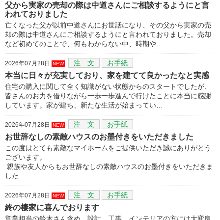
父から実家の売却の際は中道さんにご相談するようにと言
われておりました
亡くなった父が以前中道さんにお世話になり、その父から実家の売
却の際は中道さんにご相談するようにと言われておりました。売却
など初めてのことで、何もわからない中、時期や…
注 文
お手紙
2026年07月28日
NEW
本当に日々が充実しており、家を建てて良かったなと実感
住宅の購入に関して全く知識がない状態からのスタートでしたが、
皆さんのお力を借りながら一歩一歩進んで行けたことに本当に感謝
しています。家が建ち、新たな生活が始まってい…
注 文
お手紙
2026年07月28日
NEW
お世辞なしの素敵ハウスのお墨付きをいただきました
この度はとても素敵なマイホームをご提供いただき誠にありがとう
ございます。
親族や友人からもお世辞なしの素敵ハウスのお墨付きをいただきま
した…
注 文
お手紙
2026年07月28日
NEW
終の棲家に喜んでおります
営業担当の鈴木さん含め、設計、工事、インテリアの方には大変良