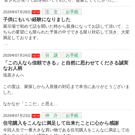
注 文
お手紙
2026年07月28日
NEW
子供にもいい経験になりました
展示場で初めて話を聞いた時から親身になってお話して頂いて、こ
ちらの要望にも限られた予算の中でできる限り対応して頂き、大変
満足しております。
…
分 譲
お手紙
2026年07月24日
NEW
「この人なら信頼できる」と自然に思わせてくださる誠実
なお人柄
埴原さんへ
この度は、家探しから入居後の対応まで本当にありがとうございま
した。
なかなか「ここだ」と思え…
仲 介
お手紙
2026年07月23日
NEW
住宅購入をこんなに満足して出来たことに心から感謝
今回人生で一番大きな買い物である住宅購入をこんなに満足して出