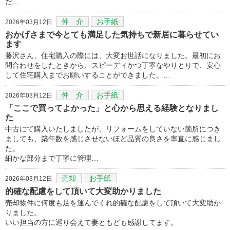
だ…
仲 介
お手紙
2026年03月12日
おかげさまで今とても満足した気持ちで新居に暮らせてい
ます
藤沢さん、住宅購入の際には、大変お世話になりました。最初にお
問合わせをしたときから、スピーディかつ丁寧なやりとりで、安心
して住宅購入までお願いすることができました。…
仲 介
お手紙
2026年03月12日
「ここで買ってよかった」と心から思える経験となりまし
た
中古にて購入いたしましたが、リフォームをしていない箇所につき
ましても、築年数を感じさせないほど品質の良さを率直に感じまし
た。
細かな部分まで丁寧に管理…
売却
お手紙
2026年03月12日
的確な配慮をして頂いて大変助かりました
売却物件に何度も足を運んでくれ的確な配慮をして頂いて大変助か
りました。
いい担当の方に巡り会えて妻ともども感謝してます。