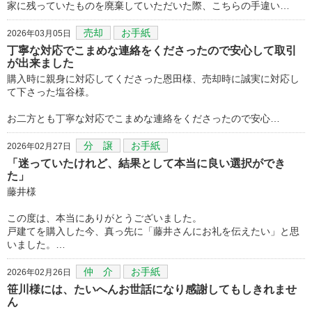
家に残っていたものを廃棄していただいた際、こちらの手違い…
売却
お手紙
2026年03月05日
丁寧な対応でこまめな連絡をくださったので安心して取引
が出来ました
購入時に親身に対応してくださった恩田様、売却時に誠実に対応し
て下さった塩谷様。
お二方とも丁寧な対応でこまめな連絡をくださったので安心…
分 譲
お手紙
2026年02月27日
「迷っていたけれど、結果として本当に良い選択ができ
た」
藤井様
この度は、本当にありがとうございました。
戸建てを購入した今、真っ先に「藤井さんにお礼を伝えたい」と思
いました。…
仲 介
お手紙
2026年02月26日
笹川様には、たいへんお世話になり感謝してもしきれませ
ん