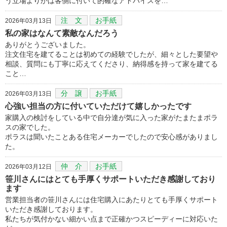
う立場よりかは客側に付いて的確なアドバイスを…
注 文
お手紙
2026年03月13日
私の家はなんて素敵なんだろう
ありがとうございました。
注文住宅を建てることは初めての経験でしたが、細々とした要望や
相談、質問にも丁寧に応えてくださり、納得感を持って家を建てる
こと…
分 譲
お手紙
2026年03月13日
心強い担当の方に付いていただけて嬉しかったです
家購入の検討をしている中で自分達が気に入った家がたまたまポラ
スの家でした。
ポラスは聞いたことある住宅メーカーでしたので安心感がありまし
た。
仲 介
お手紙
2026年03月12日
笹川さんにはとても手厚くサポートいただき感謝しており
ます
営業担当者の笹川さんには住宅購入にあたりとても手厚くサポート
いただき感謝しております。
私たちが気付かない細かい点まで正確かつスピーディーに対応いた