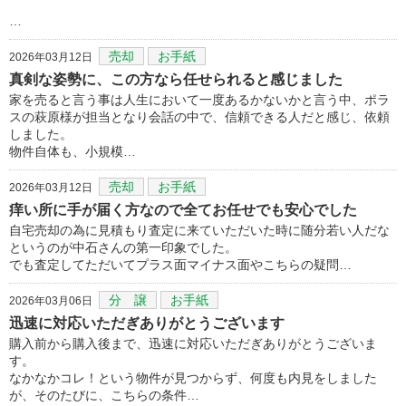
…
売却
お手紙
2026年03月12日
真剣な姿勢に、この方なら任せられると感じました
家を売ると言う事は人生において一度あるかないかと言う中、ポラ
スの萩原様が担当となり会話の中で、信頼できる人だと感じ、依頼
しました。
物件自体も、小規模…
売却
お手紙
2026年03月12日
痒い所に手が届く方なので全てお任せでも安心でした
自宅売却の為に見積もり査定に来ていただいた時に随分若い人だな
というのが中石さんの第一印象でした。
でも査定してただいてプラス面マイナス面やこちらの疑問…
分 譲
お手紙
2026年03月06日
迅速に対応いただぎありがとうございます
購入前から購入後まで、迅速に対応いただぎありがとうございま
す。
なかなかコレ！という物件が見つからず、何度も内見をしました
が、そのたびに、こちらの条件…