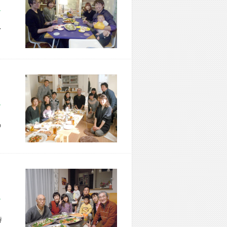
市 M様宅
イ
区 M様宅
の
市 K様宅
時