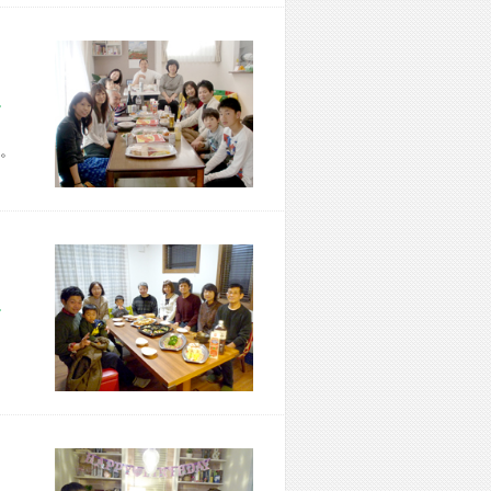
市 Z様宅
。
市 T様宅
、