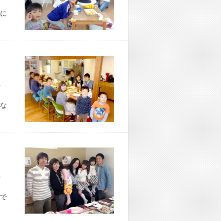
に
市 O様宅
な
市 A様宅
で