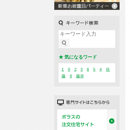
キーワード検索
★ 気になるワード
1
0
2
3
8
5
4
佐
藤
9
藤井
専門サイトはこちらから