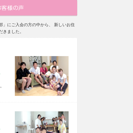
部」にご入会の方の中から、 新しいお住
だきました。
市 H様宅
。
市 O様宅