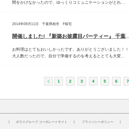
間をかけなかったので、ゆっくりコミュニケーションがとれ…
2014年09月11日 千葉県柏市 F様宅
開催しました! 『新築お披露目パーティー』 千葉県柏
お料理はとてもおいしかったです。ありがとうございました！！
大人数だったので、自分で準備するのを考えるととても大変…
1
2
3
4
5
6
7
ポラスグループ コーポレートサイト
プライバシーポリシー