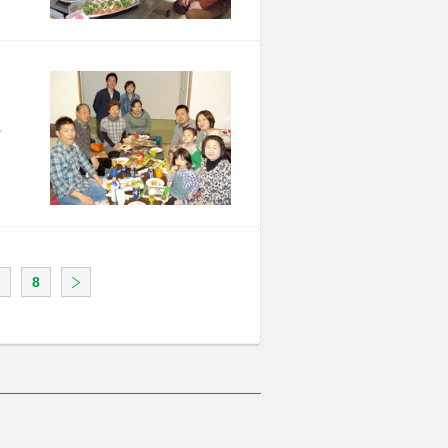
市 F様宅
8