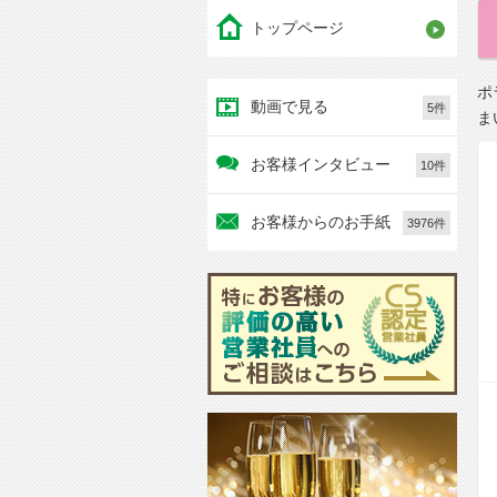
トップページ
ポ
動画で見る
5件
ま
お客様インタビュー
10件
お客様からのお手紙
3976件