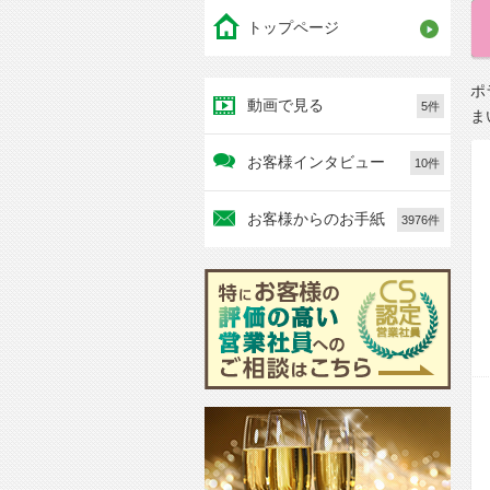
トップページ
ポ
動画で見る
5件
ま
お客様インタビュー
10件
お客様からのお手紙
3976件