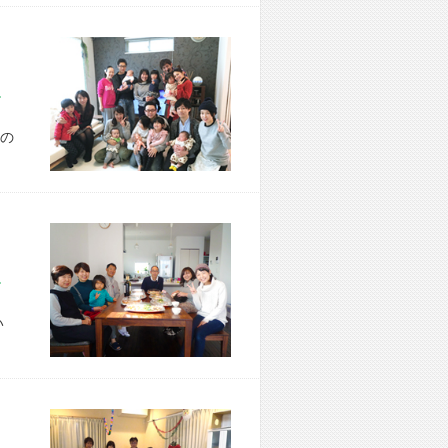
市 T様宅
の
市 K様宅
い