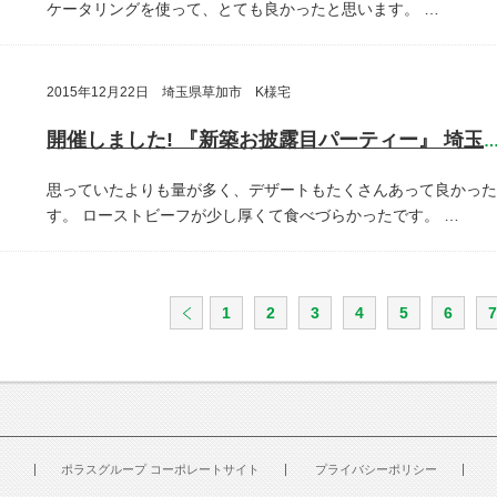
ケータリングを使って、とても良かったと思います。
…
2015年12月22日 埼玉県草加市 K様宅
開催しました! 『新築お披露目パーティー』 埼玉県草加
思っていたよりも量が多く、デザートもたくさんあって良かった
す。
ローストビーフが少し厚くて食べづらかったです。
…
1
2
3
4
5
6
7
ポラスグループ コーポレートサイト
プライバシーポリシー