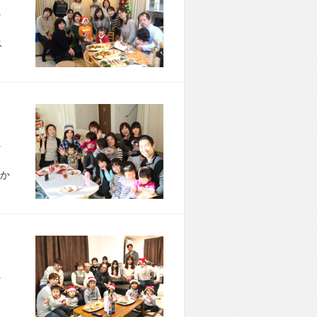
市 H様宅
ス
市 T様宅
か
市 K様宅