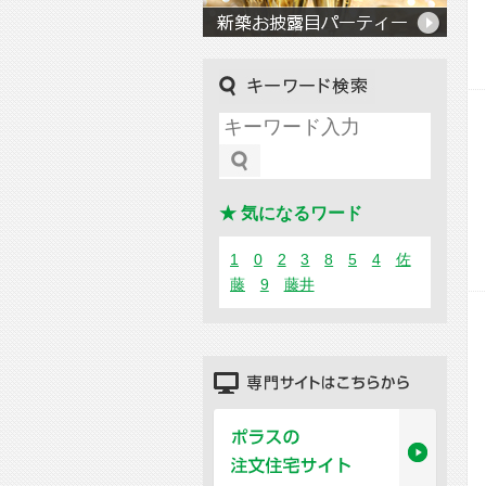
キーワード検索
★ 気になるワード
1
0
2
3
8
5
4
佐
藤
9
藤井
専門サイトはこちらから