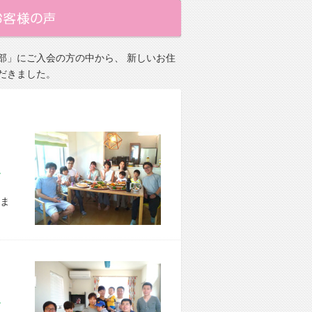
部」にご入会の方の中から、 新しいお住
だきました。
市 E様宅
ま
区 S様宅