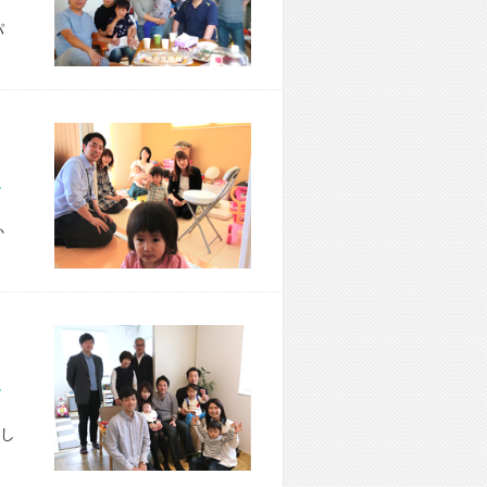
パ
市 T様宅
か
区 A様宅
し