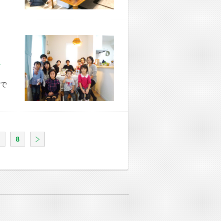
市 K様宅
で
8