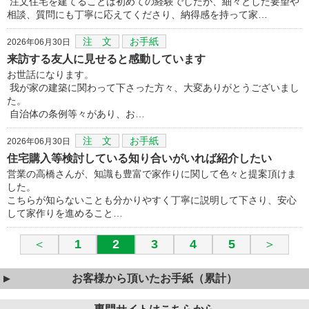
注文住宅を建てることは初めての経験でしたが、細々とした要望や
相談、質問にも丁寧に応えてくださり、納得感を持って家…
注 文
お手紙
2026年06月30日
来訪する友人に見せると感動しています
お世話になります。
我が家の建築に関わって下さった方々、大変ありがとうございまし
た。
自治体の条例等々があり、お…
注 文
お手紙
2026年06月30日
住宅購入等検討している知り合いがいれば紹介したい
営業の高橋さんが、知識も豊富で家作りに関して色々と提案頂けま
した。
こちらが知らないことも分かりやすく丁寧に説明して下さり、安心
して家作りを進めること…
＜
1
2
3
4
5
＞
お客様から頂いたお手紙（累計）