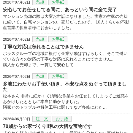
売却
お手紙
2026年07月02日
安心してお任せしてる間に、あっという間に全て完了
マンション売却の際は大変お世話になりました。実家の空家の売却
に続いて、自宅マンションの、売却だったので、 10人くらいの不動
産営業の担当者様にお会いしました。
売却
お手紙
2026年07月02日
丁寧な対応は忘れることはできません
ポラスグループの地域に根付く企業活動はすばらしく、そこで働い
ている方々の対応の丁寧な対応は忘れることはできません。
購入から売却まで、一貫して安心して…
売却
お手紙
2026年07月02日
多岐にわたりお手伝い頂き、不安な点をぬぐって頂きまし
た
松本さん 非常に細かくて煩雑な作業をお任せしてしまってご迷惑を
おかけしたとともに本当に助かりました。
隣家とのトラブルや解体工事に関してなど多岐にわた…
注 文
お手紙
2026年06月30日
70歳からの家づくり!!私の大切な宝物です
「心から好きですポラスさん！！」最初から分からない事ばかりの