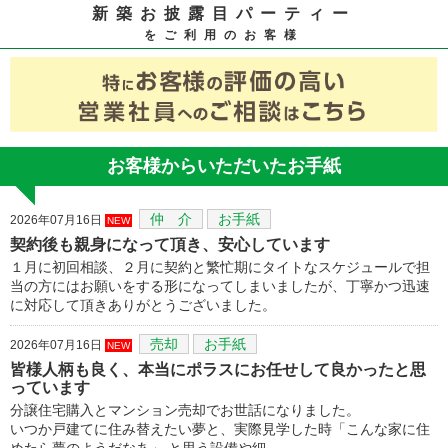
新築お披露目パーティー
をご利用のお客様
お客様からいただいたお手紙
仲 介
お手紙
2026年07月16日
NEW
契約後も親身になって頂き、安心しています
１月に初回相談、２月に契約と繁忙期にタイトなスケジュールで担
当の方にはお願いをする形になってしまいましたが、丁寧かつ迅速
に対応して頂きありがとうございました。
売却
お手紙
2026年07月16日
NEW
皆様人柄も良く、本当にポラスにお任せして良かったと思
っています
分譲住宅購入とマンション売却でお世話になりました。
いつか戸建てに住み替えたい夢と、実際見学した時「こんな家に住
めたら夢のようだなあ」 と思う設備や細…