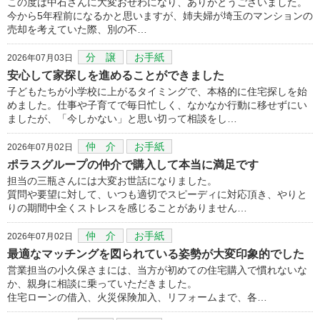
この度は中石さんに大変おせわになり、ありがとうございました。
今から5年程前になるかと思いますが、姉夫婦が埼玉のマンションの
売却を考えていた際、別の不…
分 譲
お手紙
2026年07月03日
安心して家探しを進めることができました
子どもたちが小学校に上がるタイミングで、本格的に住宅探しを始
めました。仕事や子育てで毎日忙しく、なかなか行動に移せずにい
ましたが、「今しかない」と思い切って相談をし…
仲 介
お手紙
2026年07月02日
ポラスグループの仲介で購入して本当に満足です
担当の三瓶さんには大変お世話になりました。
質問や要望に対して、いつも適切でスピーディに対応頂き、やりと
りの期間中全くストレスを感じることがありません…
仲 介
お手紙
2026年07月02日
最適なマッチングを図られている姿勢が大変印象的でした
営業担当の小久保さまには、当方が初めての住宅購入で慣れないな
か、親身に相談に乗っていただきました。
住宅ローンの借入、火災保険加入、リフォームまで、各…