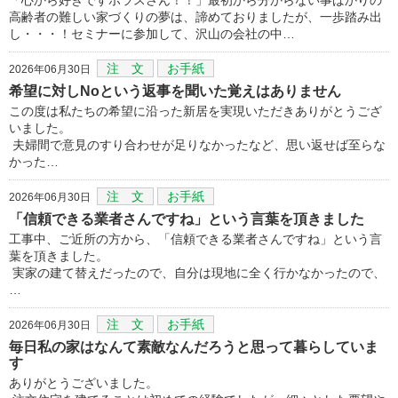
高齢者の難しい家づくりの夢は、諦めておりましたが、一歩踏み出
し・・・！セミナーに参加して、沢山の会社の中…
注 文
お手紙
2026年06月30日
希望に対しNoという返事を聞いた覚えはありません
この度は私たちの希望に沿った新居を実現いただきありがとうござ
いました。
夫婦間で意見のすり合わせが足りなかったなど、思い返せば至らな
かった…
注 文
お手紙
2026年06月30日
「信頼できる業者さんですね」という言葉を頂きました
工事中、ご近所の方から、「信頼できる業者さんですね」という言
葉を頂きました。
実家の建て替えだったので、自分は現地に全く行かなかったので、
…
注 文
お手紙
2026年06月30日
毎日私の家はなんて素敵なんだろうと思って暮らしていま
す
ありがとうございました。