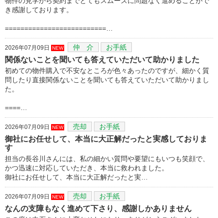
物件の見学から契約までとてもスムーズに問題なく進めることがで
き感謝しております。
==========================…
仲 介
お手紙
2026年07月09日
NEW
関係ないことを聞いても答えていただいて助かりました
初めての物件購入で不安なところが色々あったのですが、細かく質
問したり直接関係ないことを聞いても答えていただいて助かりまし
た。
====…
売却
お手紙
2026年07月09日
NEW
御社にお任せして、本当に大正解だったと実感しておりま
す
担当の長谷川さんには、私の細かい質問や要望にもいつも笑顔で、
かつ迅速に対応していただき、本当に救われました。
御社にお任せして、本当に大正解だったと実…
売却
お手紙
2026年07月09日
NEW
なんの支障もなく進めて下さり、感謝しかありません