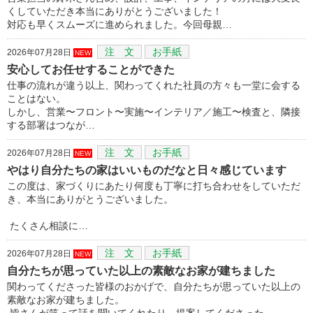
くしていただき本当にありがとうございました！
対応も早くスムーズに進められました。今回母親…
注 文
お手紙
2026年07月28日
NEW
安心してお任せすることができた
仕事の流れが違う以上、関わってくれた社員の方々も一堂に会する
ことはない。
しかし、営業〜フロント〜実施〜インテリア／施工〜検査と、隣接
する部署はつなが…
注 文
お手紙
2026年07月28日
NEW
やはり自分たちの家はいいものだなと日々感じています
この度は、家づくりにあたり何度も丁寧に打ち合わせをしていただ
き、本当にありがとうございました。
たくさん相談に…
注 文
お手紙
2026年07月28日
NEW
自分たちが思っていた以上の素敵なお家が建ちました
関わってくださった皆様のおかげで、自分たちが思っていた以上の
素敵なお家が建ちました。
皆さんが笑って話を聞いてくれたり、提案してくださった…