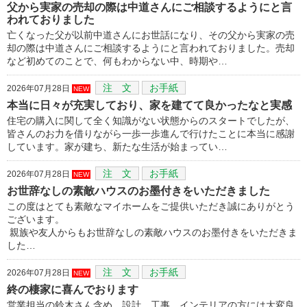
父から実家の売却の際は中道さんにご相談するようにと言
われておりました
亡くなった父が以前中道さんにお世話になり、その父から実家の売
却の際は中道さんにご相談するようにと言われておりました。売却
など初めてのことで、何もわからない中、時期や…
注 文
お手紙
2026年07月28日
NEW
本当に日々が充実しており、家を建てて良かったなと実感
住宅の購入に関して全く知識がない状態からのスタートでしたが、
皆さんのお力を借りながら一歩一歩進んで行けたことに本当に感謝
しています。家が建ち、新たな生活が始まってい…
注 文
お手紙
2026年07月28日
NEW
お世辞なしの素敵ハウスのお墨付きをいただきました
この度はとても素敵なマイホームをご提供いただき誠にありがとう
ございます。
親族や友人からもお世辞なしの素敵ハウスのお墨付きをいただきま
した…
注 文
お手紙
2026年07月28日
NEW
終の棲家に喜んでおります
営業担当の鈴木さん含め、設計、工事、インテリアの方には大変良