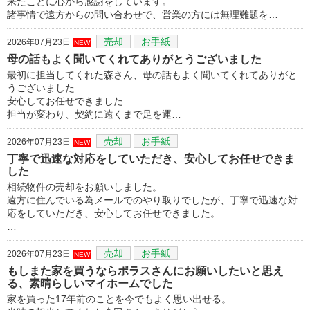
来たことに心から感謝をしています。
諸事情で遠方からの問い合わせで、営業の方には無理難題を…
売却
お手紙
2026年07月23日
NEW
母の話もよく聞いてくれてありがとうございました
最初に担当してくれた森さん、母の話もよく聞いてくれてありがと
うございました
安心してお任せできました
担当が変わり、契約に遠くまで足を運…
売却
お手紙
2026年07月23日
NEW
丁寧で迅速な対応をしていただき、安心してお任せできま
した
相続物件の売却をお願いしました。
遠方に住んでいる為メールでのやり取りでしたが、丁寧で迅速な対
応をしていただき、安心してお任せできました。
…
売却
お手紙
2026年07月23日
NEW
もしまた家を買うならポラスさんにお願いしたいと思え
る、素晴らしいマイホームでした
家を買った17年前のことを今でもよく思い出せる。