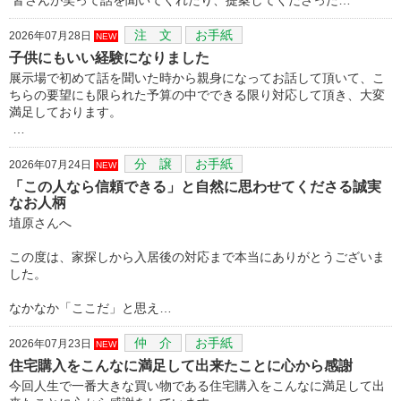
注 文
お手紙
2026年07月28日
NEW
子供にもいい経験になりました
展示場で初めて話を聞いた時から親身になってお話して頂いて、こ
ちらの要望にも限られた予算の中でできる限り対応して頂き、大変
満足しております。
…
分 譲
お手紙
2026年07月24日
NEW
「この人なら信頼できる」と自然に思わせてくださる誠実
なお人柄
埴原さんへ
この度は、家探しから入居後の対応まで本当にありがとうございま
した。
なかなか「ここだ」と思え…
仲 介
お手紙
2026年07月23日
NEW
住宅購入をこんなに満足して出来たことに心から感謝
今回人生で一番大きな買い物である住宅購入をこんなに満足して出