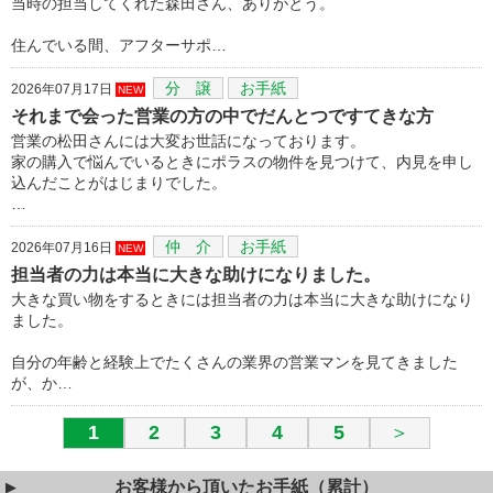
当時の担当してくれた森田さん、ありがとう。
住んでいる間、アフターサポ…
分 譲
お手紙
2026年07月17日
NEW
それまで会った営業の方の中でだんとつですてきな方
営業の松田さんには大変お世話になっております。
家の購入で悩んでいるときにポラスの物件を見つけて、内見を申し
込んだことがはじまりでした。
…
仲 介
お手紙
2026年07月16日
NEW
担当者の力は本当に大きな助けになりました。
大きな買い物をするときには担当者の力は本当に大きな助けになり
ました。
自分の年齢と経験上でたくさんの業界の営業マンを見てきました
が、か…
1
2
3
4
5
＞
お客様から頂いたお手紙（累計）