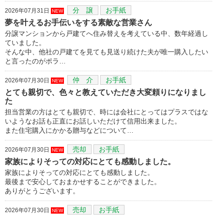
分 譲
お手紙
2026年07月31日
NEW
夢を叶えるお手伝いをする素敵な営業さん
分譲マンションから戸建てへ住み替えを考えている中、数年経過し
ていました。
そんな中、他社の戸建てを見ても見送り続けた夫が唯一購入したい
と言ったのがポラ…
仲 介
お手紙
2026年07月30日
NEW
とても親切で、色々と教えていただき大変頼りになりまし
た
担当営業の方はとても親切で、時には会社にとってはプラスではな
いようなお話も正直にお話しいただけて信用出来ました。
また住宅購入にかかる贈与などについて…
売却
お手紙
2026年07月30日
NEW
家族によりそっての対応にとても感動しました。
家族によりそっての対応にとても感動しました。
最後まで安心しておまかせすることができました。
ありがとうございます。
売却
お手紙
2026年07月30日
NEW