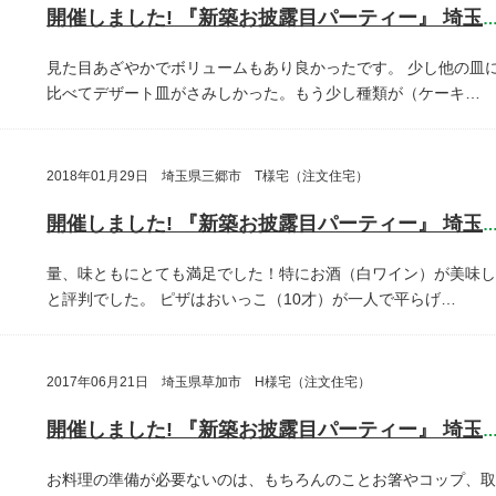
開催しました! 『新築お披露目パーティー』 埼玉県さいたま
見た目あざやかでボリュームもあり良かったです。
少し他の皿
比べてデザート皿がさみしかった。もう少し種類が（ケーキ…
2018年01月29日 埼玉県三郷市 T様宅（注文住宅）
開催しました! 『新築お披露目パーティー』 埼玉県三郷
量、味ともにとても満足でした！特にお酒（白ワイン）が美味し
と評判でした。
ピザはおいっこ（10才）が一人で平らげ…
2017年06月21日 埼玉県草加市 H様宅（注文住宅）
開催しました! 『新築お披露目パーティー』 埼玉県草加
お料理の準備が必要ないのは、もちろんのことお箸やコップ、取