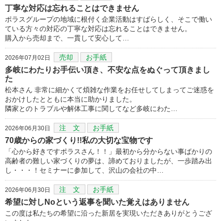
丁寧な対応は忘れることはできません
ポラスグループの地域に根付く企業活動はすばらしく、そこで働い
ている方々の対応の丁寧な対応は忘れることはできません。
購入から売却まで、一貫して安心して…
売却
お手紙
2026年07月02日
多岐にわたりお手伝い頂き、不安な点をぬぐって頂きまし
た
松本さん 非常に細かくて煩雑な作業をお任せしてしまってご迷惑を
おかけしたとともに本当に助かりました。
隣家とのトラブルや解体工事に関してなど多岐にわた…
注 文
お手紙
2026年06月30日
70歳からの家づくり!!私の大切な宝物です
「心から好きですポラスさん！！」最初から分からない事ばかりの
高齢者の難しい家づくりの夢は、諦めておりましたが、一歩踏み出
し・・・！セミナーに参加して、沢山の会社の中…
注 文
お手紙
2026年06月30日
希望に対しNoという返事を聞いた覚えはありません
この度は私たちの希望に沿った新居を実現いただきありがとうござ