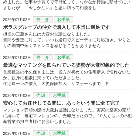
めました。仕事や子育てで毎日忙しく、なかなか行動に移せずにい
ましたが、「今しかない」と思い切って相談をし…
仲 介
お手紙
2026年07月02日
ポラスグループの仲介で購入して本当に満足です
担当の三瓶さんには大変お世話になりました。
質問や要望に対して、いつも適切でスピーディに対応頂き、やりと
りの期間中全くストレスを感じることがありません…
仲 介
お手紙
2026年07月02日
最適なマッチングを図られている姿勢が大変印象的でした
営業担当の小久保さまには、当方が初めての住宅購入で慣れないな
か、親身に相談に乗っていただきました。
住宅ローンの借入、火災保険加入、リフォームまで、各…
売却
お手紙
2026年07月02日
安心してお任せしてる間に、あっという間に全て完了
マンション売却の際は大変お世話になりました。実家の空家の売却
に続いて、自宅マンションの、売却だったので、 10人くらいの不動
産営業の担当者様にお会いしました。
売却
お手紙
2026年07月02日