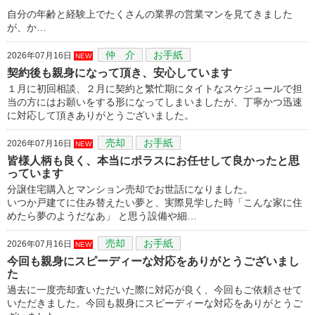
自分の年齢と経験上でたくさんの業界の営業マンを見てきました
が、か…
仲 介
お手紙
2026年07月16日
NEW
契約後も親身になって頂き、安心しています
１月に初回相談、２月に契約と繁忙期にタイトなスケジュールで担
当の方にはお願いをする形になってしまいましたが、丁寧かつ迅速
に対応して頂きありがとうございました。
売却
お手紙
2026年07月16日
NEW
皆様人柄も良く、本当にポラスにお任せして良かったと思
っています
分譲住宅購入とマンション売却でお世話になりました。
いつか戸建てに住み替えたい夢と、実際見学した時「こんな家に住
めたら夢のようだなあ」 と思う設備や細…
売却
お手紙
2026年07月16日
NEW
今回も親身にスピーディーな対応をありがとうございまし
た
過去に一度売却査いただいた際に対応が良く、今回もご依頼させて
いただきました。今回も親身にスピーディーな対応をありがとうご