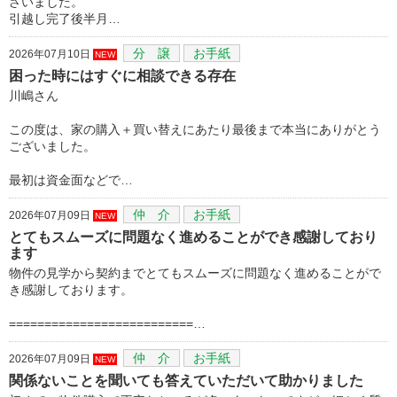
ざいました。
引越し完了後半月…
分 譲
お手紙
2026年07月10日
NEW
困った時にはすぐに相談できる存在
川嶋さん
この度は、家の購入＋買い替えにあたり最後まで本当にありがとう
ございました。
最初は資金面などで…
仲 介
お手紙
2026年07月09日
NEW
とてもスムーズに問題なく進めることができ感謝しており
ます
物件の見学から契約までとてもスムーズに問題なく進めることがで
き感謝しております。
==========================…
仲 介
お手紙
2026年07月09日
NEW
関係ないことを聞いても答えていただいて助かりました