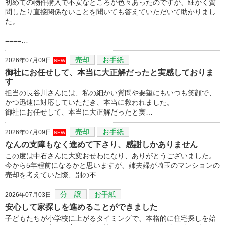
初めての物件購入で不安なところが色々あったのですが、細かく質
問したり直接関係ないことを聞いても答えていただいて助かりまし
た。
====…
売却
お手紙
2026年07月09日
NEW
御社にお任せして、本当に大正解だったと実感しておりま
す
担当の長谷川さんには、私の細かい質問や要望にもいつも笑顔で、
かつ迅速に対応していただき、本当に救われました。
御社にお任せして、本当に大正解だったと実…
売却
お手紙
2026年07月09日
NEW
なんの支障もなく進めて下さり、感謝しかありません
この度は中石さんに大変おせわになり、ありがとうございました。
今から5年程前になるかと思いますが、姉夫婦が埼玉のマンションの
売却を考えていた際、別の不…
分 譲
お手紙
2026年07月03日
安心して家探しを進めることができました
子どもたちが小学校に上がるタイミングで、本格的に住宅探しを始