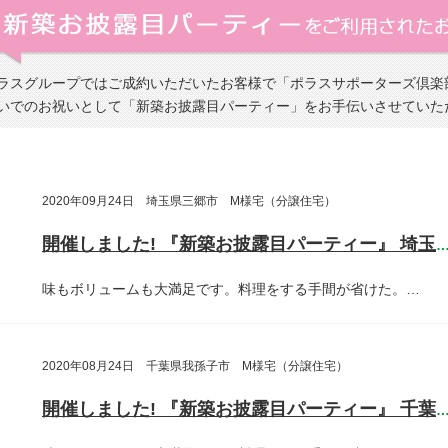
ラスグループではご成約いただいたお客様で「ポラスサポーターズ倶楽
いでのお祝いとして「新築お披露目パーティー」をお手伝いさせていた
2020年09月24日 埼玉県三郷市 M様宅（分譲住宅）
開催しました! 『新築お披露目パーティー』 埼玉県三郷
味もボリュームも大満足です。料理をする手間が省けた。…
2020年08月24日 千葉県我孫子市 M様宅（分譲住宅）
開催しました! 『新築お披露目パーティー』 千葉県我孫子