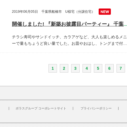
2019年06月05日 千葉県船橋市 U様宅（分譲住宅）
開催しました! 『新築お披露目パーティー』 千葉県船橋
チラシ寿司やサンドイッチ、カラアゲなど、大人も楽しめるメニ
ーで量もちょうど良い量でした。お皿やおはし、トングまで付…
1
2
3
4
5
6
7
ポラスグループ コーポレートサイト
プライバシーポリシー