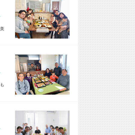
市 S様宅
美
市 T様宅
も
市 M様宅