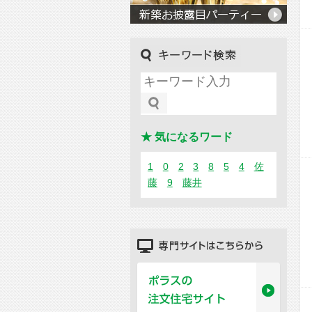
キーワード検索
★ 気になるワード
1
0
2
3
8
5
4
佐
藤
9
藤井
専門サイトはこちらから