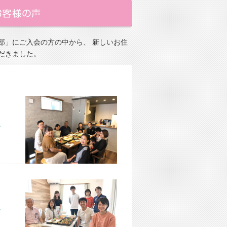
部」にご入会の方の中から、 新しいお住
だきました。
市 M様宅
市 M様宅