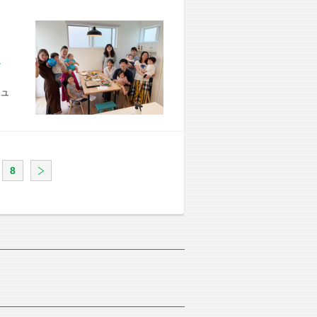
市 U様宅
ュ
8