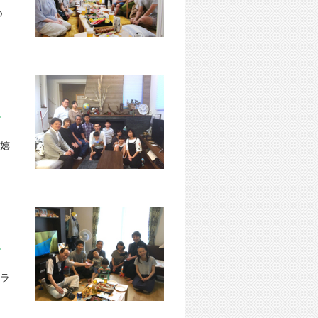
つ
区 Y様宅
嬉
市 M様宅
ラ