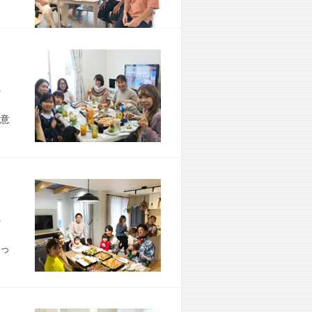
市 H様宅
意
市 S様宅
っ