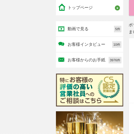
トップページ
ポ
動画で見る
5件
ま
お客様インタビュー
10件
お客様からのお手紙
3976件