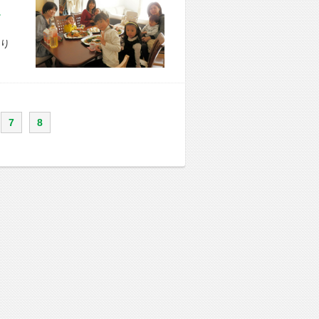
市 S様宅
り
7
8