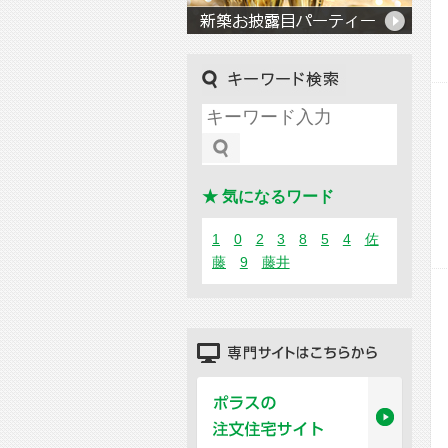
キーワード検索
★ 気になるワード
1
0
2
3
8
5
4
佐
藤
9
藤井
専門サイトはこちらから