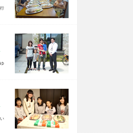
行
市 N様宅
ゆ
市 U様宅
い