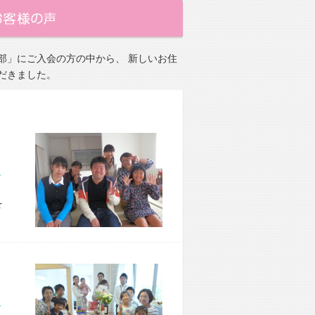
部」にご入会の方の中から、 新しいお住
だきました。
市 S様宅
を
市 I様宅