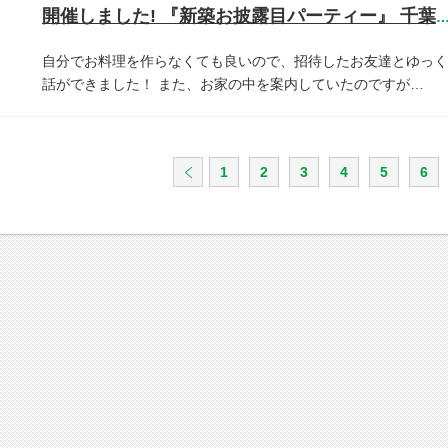
開催しました! 『新築お披露目パーティー』 千葉県市川
自分でお料理を作らなくても良いので、招待したお友達とゆっく
話ができました！
また、お家の中を案内していたのですが…
1
2
3
4
5
6