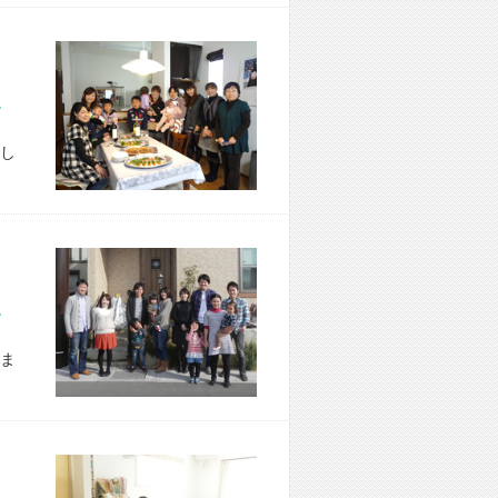
市 W様宅
し
市 W様宅
ま