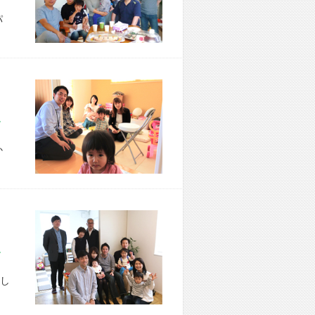
パ
市 T様宅
か
区 A様宅
し