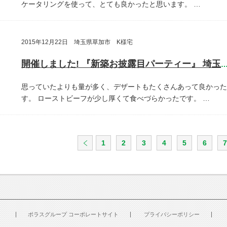
ケータリングを使って、とても良かったと思います。
…
2015年12月22日 埼玉県草加市 K様宅
開催しました! 『新築お披露目パーティー』 埼玉県草加
思っていたよりも量が多く、デザートもたくさんあって良かった
す。
ローストビーフが少し厚くて食べづらかったです。
…
1
2
3
4
5
6
7
ポラスグループ コーポレートサイト
プライバシーポリシー