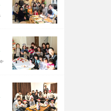
市 H様宅
ス
市 T様宅
か
市 K様宅