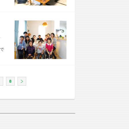
市 K様宅
で
8