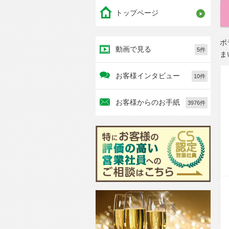
トップページ
ポ
動画で見る
5件
ま
お客様インタビュー
10件
お客様からのお手紙
3976件