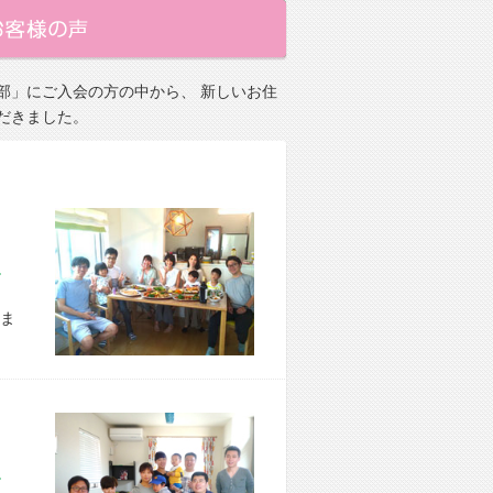
部」にご入会の方の中から、 新しいお住
だきました。
市 E様宅
ま
区 S様宅