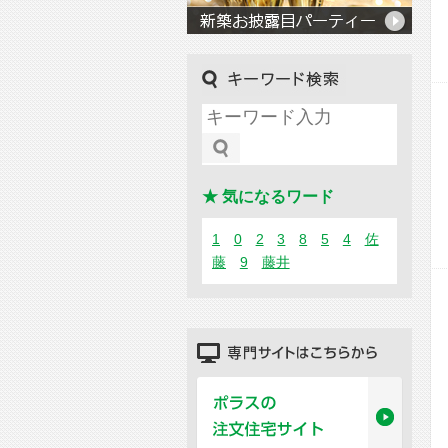
キーワード検索
★ 気になるワード
1
0
2
3
8
5
4
佐
藤
9
藤井
専門サイトはこちらから