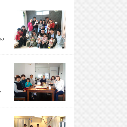
市 T様宅
の
市 K様宅
い