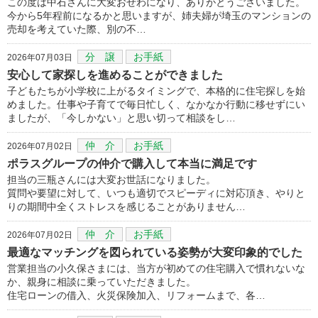
この度は中石さんに大変おせわになり、ありがとうございました。
今から5年程前になるかと思いますが、姉夫婦が埼玉のマンションの
売却を考えていた際、別の不…
分 譲
お手紙
2026年07月03日
安心して家探しを進めることができました
子どもたちが小学校に上がるタイミングで、本格的に住宅探しを始
めました。仕事や子育てで毎日忙しく、なかなか行動に移せずにい
ましたが、「今しかない」と思い切って相談をし…
仲 介
お手紙
2026年07月02日
ポラスグループの仲介で購入して本当に満足です
担当の三瓶さんには大変お世話になりました。
質問や要望に対して、いつも適切でスピーディに対応頂き、やりと
りの期間中全くストレスを感じることがありません…
仲 介
お手紙
2026年07月02日
最適なマッチングを図られている姿勢が大変印象的でした
営業担当の小久保さまには、当方が初めての住宅購入で慣れないな
か、親身に相談に乗っていただきました。
住宅ローンの借入、火災保険加入、リフォームまで、各…