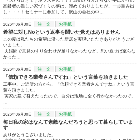
高齢者の難しい家づくりの夢は、諦めておりましたが、一歩踏み出
し・・・！セミナーに参加して、沢山の会社の中…
注 文
お手紙
2026年06月30日
希望に対しNoという返事を聞いた覚えはありません
この度は私たちの希望に沿った新居を実現いただきありがとうござ
いました。
夫婦間で意見のすり合わせが足りなかったなど、思い返せば至らな
かった…
注 文
お手紙
2026年06月30日
「信頼できる業者さんですね」という言葉を頂きました
工事中、ご近所の方から、「信頼できる業者さんですね」という言
葉を頂きました。
実家の建て替えだったので、自分は現地に全く行かなかったので、
…
注 文
お手紙
2026年06月30日
毎日私の家はなんて素敵なんだろうと思って暮らしていま
す
ありがとうございました。