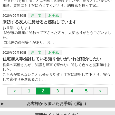
注文住宅を建てることは初めての経験でしたが、細々とした要望や
相談、質問にも丁寧に応えてくださり、納得感を持って家…
注 文
お手紙
2026年06月30日
来訪する友人に見せると感動しています
お世話になります。
我が家の建築に関わって下さった方々、大変ありがとうございまし
た。
自治体の条例等々があり、お…
注 文
お手紙
2026年06月30日
住宅購入等検討している知り合いがいれば紹介したい
営業の高橋さんが、知識も豊富で家作りに関して色々と提案頂けま
した。
こちらが知らないことも分かりやすく丁寧に説明して下さり、安心
して家作りを進めること…
＜
1
2
3
4
5
＞
お客様から頂いたお手紙（累計）