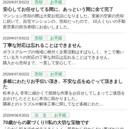
売却
お手紙
2026年07月02日
安心してお任せしてる間に、あっという間に全て完了
マンション売却の際は大変お世話になりました。実家の空家の売却
に続いて、自宅マンションの、売却だったので、 10人くらいの不動
産営業の担当者様にお会いしました。
売却
お手紙
2026年07月02日
丁寧な対応は忘れることはできません
ポラスグループの地域に根付く企業活動はすばらしく、そこで働い
ている方々の対応の丁寧な対応は忘れることはできません。
購入から売却まで、一貫して安心して…
売却
お手紙
2026年07月02日
多岐にわたりお手伝い頂き、不安な点をぬぐって頂きまし
た
松本さん 非常に細かくて煩雑な作業をお任せしてしまってご迷惑を
おかけしたとともに本当に助かりました。
隣家とのトラブルや解体工事に関してなど多岐にわた…
注 文
お手紙
2026年06月30日
70歳からの家づくり!!私の大切な宝物です
「心から好きですポラスさん！！」最初から分からない事ばかりの