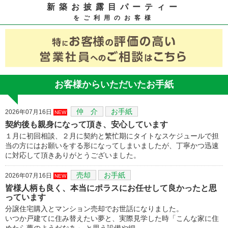
新築お披露目パーティー
をご利用のお客様
お客様からいただいたお手紙
仲 介
お手紙
2026年07月16日
NEW
契約後も親身になって頂き、安心しています
１月に初回相談、２月に契約と繁忙期にタイトなスケジュールで担
当の方にはお願いをする形になってしまいましたが、丁寧かつ迅速
に対応して頂きありがとうございました。
売却
お手紙
2026年07月16日
NEW
皆様人柄も良く、本当にポラスにお任せして良かったと思
っています
分譲住宅購入とマンション売却でお世話になりました。
いつか戸建てに住み替えたい夢と、実際見学した時「こんな家に住
めたら夢のようだなあ」 と思う設備や細…