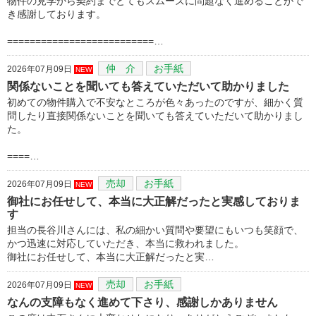
物件の見学から契約までとてもスムーズに問題なく進めることがで
き感謝しております。
==========================…
仲 介
お手紙
2026年07月09日
NEW
関係ないことを聞いても答えていただいて助かりました
初めての物件購入で不安なところが色々あったのですが、細かく質
問したり直接関係ないことを聞いても答えていただいて助かりまし
た。
====…
売却
お手紙
2026年07月09日
NEW
御社にお任せして、本当に大正解だったと実感しておりま
す
担当の長谷川さんには、私の細かい質問や要望にもいつも笑顔で、
かつ迅速に対応していただき、本当に救われました。
御社にお任せして、本当に大正解だったと実…
売却
お手紙
2026年07月09日
NEW
なんの支障もなく進めて下さり、感謝しかありません